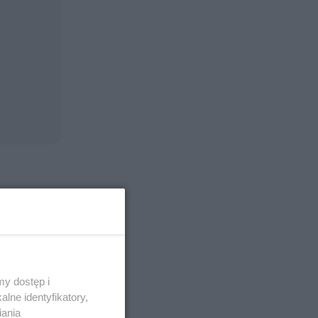
ę
y dostęp i
lne identyfikatory,
iania