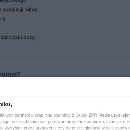
 miejscowego
z produkcji rolnej
nej
runkach zabudowy
rolnej?
 będziemy zmuszeni przejść przez dwuetapową procedur
u będą wymagane wszystkie jej elementy.
niku,
fanych partnerów oraz inne podmioty z Grupy ZPR Media uzyskujem
cje na urządzeniu oraz przetwarzamy dane osobowe, takie jak unika
je wysyłane przez urządzenie czy dane przeglądania w celu zapewn