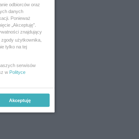
anie odbiorców oraz
nych danych
kacji. Ponieważ
ięcie „Akceptuję”.
ywatności znajdujący
ą zgody użytkownika,
 tylko na tej
 naszych serwisów
esz w
Polityce
Akceptuję