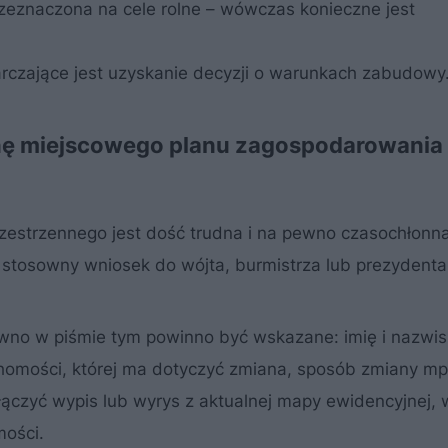
przeznaczona na cele rolne – wówczas konieczne jest
arczające jest uzyskanie decyzji o warunkach zabudowy
ianę miejscowego planu zagospodarowania
estrzennego jest dość trudna i na pewno czasochłonn
 stosowny wniosek do wójta, burmistrza lub prezydenta
pewno w piśmie tym powinno być wskazane: imię i nazwi
chomości, której ma dotyczyć zmiana, sposób zmiany mp
łączyć wypis lub wyrys z aktualnej mapy ewidencyjnej, 
mości.