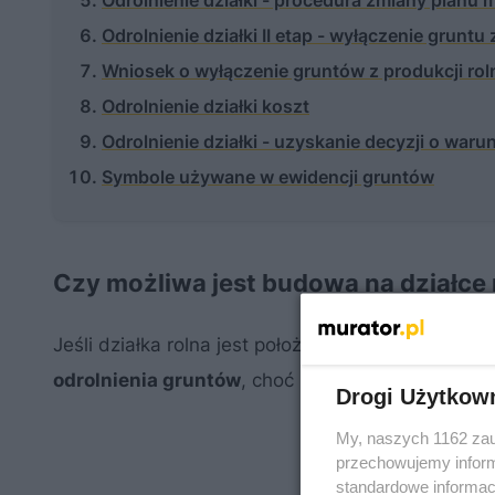
Odrolnienie działki - procedura zmiany planu
Odrolnienie działki II etap - wyłączenie gruntu 
Wniosek o wyłączenie gruntów z produkcji rol
Odrolnienie działki koszt
Odrolnienie działki - uzyskanie decyzji o wa
Symbole używane w ewidencji gruntów
Czy możliwa jest budowa na działce 
Jeśli działka rolna jest położona poza miastem,
odrolnienia gruntów
, choć nie w każdym wypadk
Drogi Użytkow
My, naszych 1162 zau
przechowujemy informa
standardowe informac