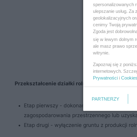
spersonalizowanych re
ulepszanie usług. Za
geolokalizacyjnych or
cenimy Twoją prywatno
Zgoda jest dobrowoln
się w lewym dolnym r
ale masz prawo sprzec
witrynie.
Zapoznaj się z poniż
internetowych. Szcze
Prywatności
i
Cookie
Przekształcenie działki rolnej w działkę budow
PARTNERZY
Etap pierwszy - dokonanie zmiany przeznacz
zagospodarowania przestrzennego lub uzyska
Etap drugi - wyłączenie gruntu z produkcji roln