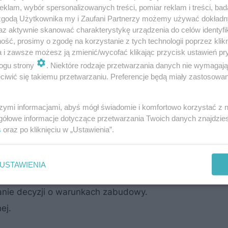
klam, wybór spersonalizowanych treści, pomiar reklam i treści, bad
 zgodą Użytkownika my i Zaufani Partnerzy możemy używać dokład
az aktywnie skanować charakterystykę urządzenia do celów identyfi
ść, prosimy o zgodę na korzystanie z tych technologii poprzez klikn
a i zawsze możesz ją zmienić/wycofać klikając przycisk ustawień pr
ogu strony
. Niektóre rodzaje przetwarzania danych nie wymagaj
iwić się takiemu przetwarzaniu. Preferencje będą miały zastosowanie
szymi informacjami, abyś mógł świadomie i komfortowo korzystać z
gółowe informacje dotyczące przetwarzania Twoich danych znajdzi
s
oraz po kliknięciu w „Ustawienia”.
laną
odbywa się w dwóch etapach:
USTAWIENIA
enia gruntu poprzez zmianę miejscowego planu
nie decyzji o warunkach zabudowy.
ej.