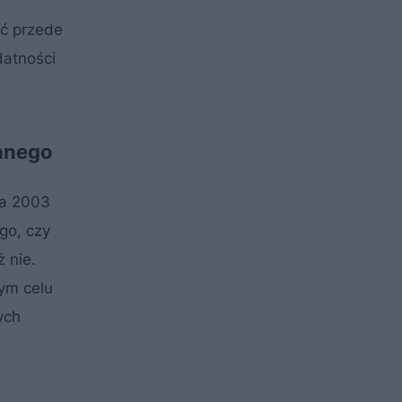
ać przede
datności
ennego
ca 2003
go, czy
 nie.
tym celu
ych