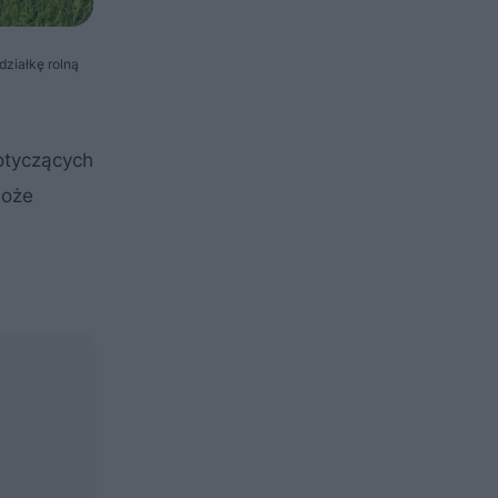
działkę rolną
otyczących
może