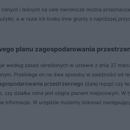
w rolnych i leśnych na cele nierolnicze można przeznacz
ytki, a w razie ich braku inne grunty o najniższej przy
cowego planu zagospodarowania przestrz
puje według zasad określonych w ustawie z dnia 27 mar
nnym. Przebiega on na dwa sposoby w zależności od te
zagospodarowania przestrzennego
(dalej mpzp) czy też
, czy działka rolna jest objęta planem miejscowym. W 
bne informacje. W urzędzie możemy dokonać następując