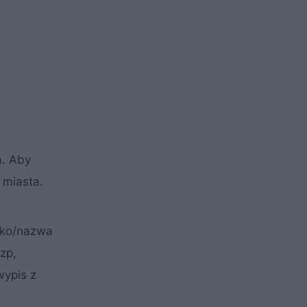
.
a. Aby
 miasta.
sko/nazwa
zp,
wypis z