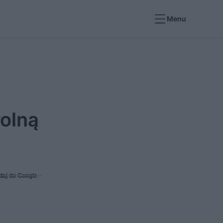
Menu
rolną
daj do Google