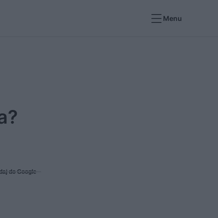
Menu
a?
daj do Google