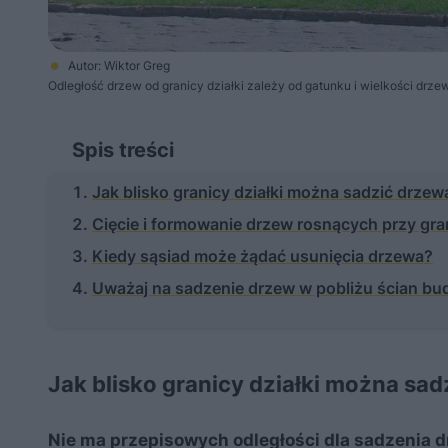
Autor: Wiktor Greg
Odległość drzew od granicy działki zależy od gatunku i wielkości drze
Spis treści
Jak blisko granicy działki można sadzić drzew
Cięcie i formowanie drzew rosnących przy gra
Kiedy sąsiad może żądać usunięcia drzewa?
Uważaj na sadzenie drzew w pobliżu ścian b
Jak blisko granicy działki można sa
Nie ma przepisowych odległości dla sadzenia d