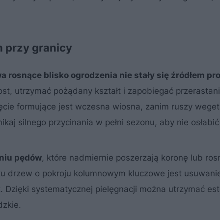
 przy granicy
wa rosnące blisko ogrodzenia nie stały się źródłem p
st, utrzymać pożądany kształt i zapobiegać przerastani
ęcie formujące jest wczesna wiosna, zanim ruszy wegeta
ikaj silnego przycinania w pełni sezonu, aby nie osłabi
aniu pędów
, które nadmiernie poszerzają koronę lub ro
adku drzew o pokroju kolumnowym kluczowe jest usuwani
łt. Dzięki systematycznej pielęgnacji można utrzymać es
dzkie.