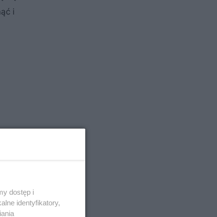
ąć i
y dostęp i
lne identyfikatory,
zy krzewu.
iania