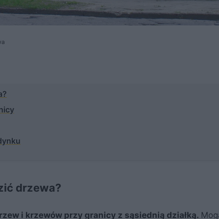
wa
a?
nicy
udynku
dzić drzewa?
rzew i krzewów przy granicy z sąsiednią działką.
Mogą