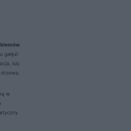
roblemów
.
u gałęzi
cja, lub
ć drzewa.
sną w
e
tetyczny