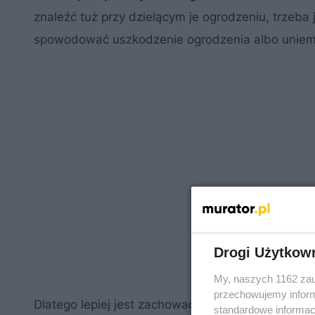
znaleźć tuż przy dzielącym je ogrodzeniu, trzeb
spowodować uszkodzenie ogrodzenia albo uniemo
Drogi Użytkow
My, naszych 1162 zau
przechowujemy informa
Dlatego lepiej jest zachować
odległość od granic
standardowe informac