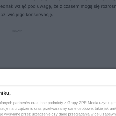
a jednak wziąć pod uwagę, że z czasem mogą się rozrosn
żliwić jego konserwację.
niku,
fanych partnerów oraz inne podmioty z Grupy ZPR Media uzyskujem
cje na urządzeniu oraz przetwarzamy dane osobowe, takie jak unika
y działki
odpowiednią dla gatunku i wielkości drzewa c
je wysyłane przez urządzenie czy dane przeglądania w celu zapewn