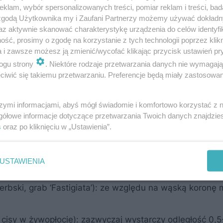
klam, wybór spersonalizowanych treści, pomiar reklam i treści, bad
eń zasięgu korony dorosłego osobnika danego gatunku.
 zgodą Użytkownika my i Zaufani Partnerzy możemy używać dokład
az aktywnie skanować charakterystykę urządzenia do celów identyfi
ść, prosimy o zgodę na korzystanie z tych technologii poprzez klikn
, orientacyjne odległości:
a i zawsze możesz ją zmienić/wycofać klikając przycisk ustawień pr
MATERIAŁ SPONSOROWANY
ogu strony
. Niektóre rodzaje przetwarzania danych nie wymagaj
nie, czyli piękna granica Twojego
iwić się takiemu przetwarzaniu. Preferencje będą miały zastosowanie
szymi informacjami, abyś mógł świadomie i komfortowo korzystać z
gółowe informacje dotyczące przetwarzania Twoich danych znajdzi
pa, brzoza): minimum 3-4 metry od granicy. W przypadku
s
oraz po kliknięciu w „Ustawienia”.
pola, warto zachować nawet 5 metrów odstępu
dobne jabłonie, wiśnie, grusze): bezpieczna odległość t
USTAWIENIA
 czereśnie czy orzech włoski, zaleca się nawet 5 metr
erbski, grab ‘Fastigiata’): ze względu na wąską koronę 
, cisy w żywopłocie): zazwyczaj wystarczy odległość 0,5