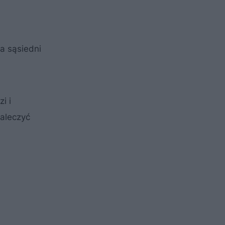
a sąsiedni
i i
kaleczyć