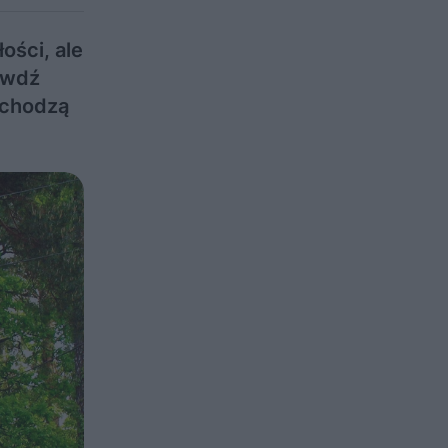
ości, ale
awdź
wchodzą