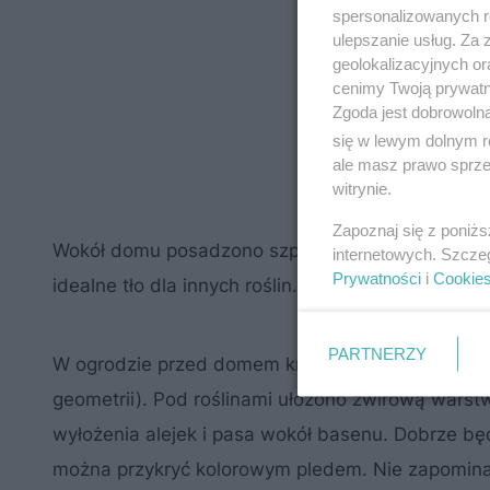
spersonalizowanych re
ulepszanie usług. Za
geolokalizacyjnych or
cenimy Twoją prywatno
Zgoda jest dobrowoln
się w lewym dolnym r
ale masz prawo sprzec
witrynie.
Zapoznaj się z poniż
żywotnika zac
Wokół domu posadzono szpaler z
internetowych. Szcze
Prywatności
i
Cookie
idealne tło dla innych roślin.
PARTNERZY
W ogrodzie przed domem króluje dobrze utrzyman
geometrii). Pod roślinami ułożono żwirową warst
wyłożenia alejek i pasa wokół basenu. Dobrze bę
można przykryć kolorowym pledem. Nie zapomina