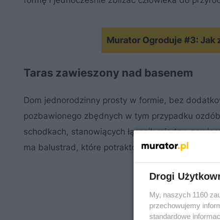
formę i jednocześnie zbliżać człowieka do przyr
Murator Ogroduje #3: Jak
Taras zawieszony nad basenem
Dom jednorodzinny prosty w formie, bez dodatko
pozbawionego zbędnych w tym przypadku ozdób. 
schodkach, stanowiących łącznik między „zawie
ma balustrad, które potraktowano tu jako zbędne,
Drogi Użytkow
My, naszych 1160 zau
przechowujemy informa
standardowe informac