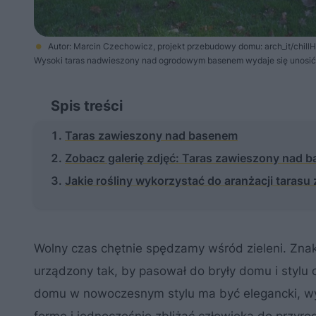
Autor: Marcin Czechowicz, projekt przebudowy domu: arch_it/chill
Wysoki taras nadwieszony nad ogrodowym basenem wydaje się unosić
Spis treści
Taras zawieszony nad basenem
Zobacz galerię zdjęć: Taras zawieszony nad 
Jakie rośliny wykorzystać do aranżacji tara
Wolny czas chętnie spędzamy wśród zieleni. Zna
urządzony tak, by pasował do bryły domu i stylu 
domu w nowoczesnym stylu ma być elegancki, wy