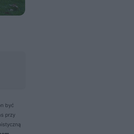
on być
as przy
bistyczną