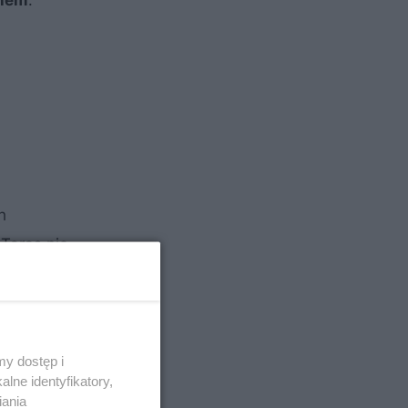
enem
.
h
Taras nie
y dostęp i
lne identyfikatory,
iania