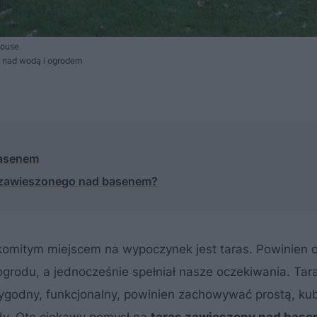
House
 nad wodą i ogrodem
basenem
su zawieszonego nad basenem?
komitym miejscem na wypoczynek jest taras. Powinien 
ogrodu, a jednocześnie spełniał nasze oczekiwania. Tar
godny, funkcjonalny, powinien zachowywać prostą, ku