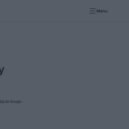
Menu
y
daj do Google