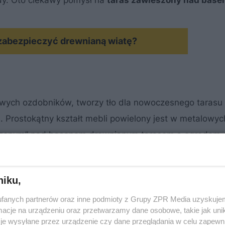
ody. Oto ciekawy pomysł na
taras zawieszony nad bas
MATERIAŁ SPONSOROWANY
 zabezpieczyć drewnianą wiatę?
wych ozdobników, tworzy tło dla nowoczesnego tarasu
Prostokątny kształt mebli powielony jest w metalowyc
szonym” nad basenem drewnianym tarasem a ogrodem. 
 bo ograniczające przestrzeń.
niku,
fanych partnerów oraz inne podmioty z Grupy ZPR Media uzyskujem
cje na urządzeniu oraz przetwarzamy dane osobowe, takie jak unika
je wysyłane przez urządzenie czy dane przeglądania w celu zapewn