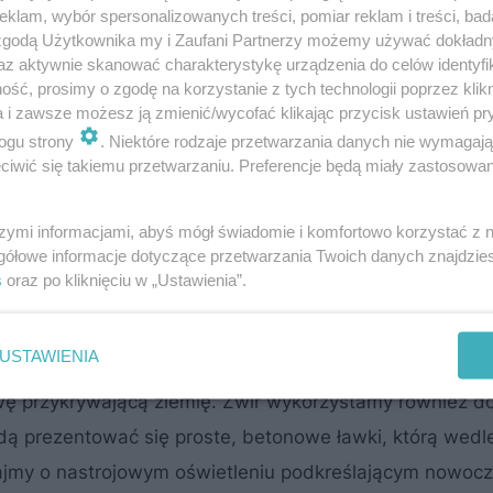
klam, wybór spersonalizowanych treści, pomiar reklam i treści, bad
 zgodą Użytkownika my i Zaufani Partnerzy możemy używać dokład
az aktywnie skanować charakterystykę urządzenia do celów identyfi
ść, prosimy o zgodę na korzystanie z tych technologii poprzez klikn
a i zawsze możesz ją zmienić/wycofać klikając przycisk ustawień pr
ogu strony
. Niektóre rodzaje przetwarzania danych nie wymagaj
iwić się takiemu przetwarzaniu. Preferencje będą miały zastosowanie
szymi informacjami, abyś mógł świadomie i komfortowo korzystać z
hodniego odmiany ‘Brabant’
, który można formować t
gółowe informacje dotyczące przetwarzania Twoich danych znajdzi
s
oraz po kliknięciu w „Ustawienia”.
USTAWIENIA
y trawnik oraz rośliny sadzone w liniach (z zachowani
wę przykrywającą ziemię. Żwir wykorzystamy również d
dą prezentować się proste, betonowe ławki, którą wedl
jmy o nastrojowym oświetleniu podkreślającym nowoc