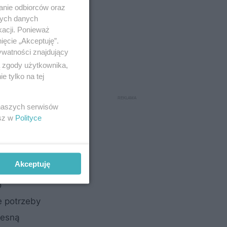
anie odbiorców oraz
nych danych
kacji. Ponieważ
ięcie „Akceptuję”.
ywatności znajdujący
ą zgody użytkownika,
 tylko na tej
 naszych serwisów
worząc
esz w
Polityce
Akceptuję
em
o
e potrzeby
zesną