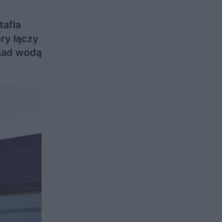
tafla
ry łączy
 nad wodą