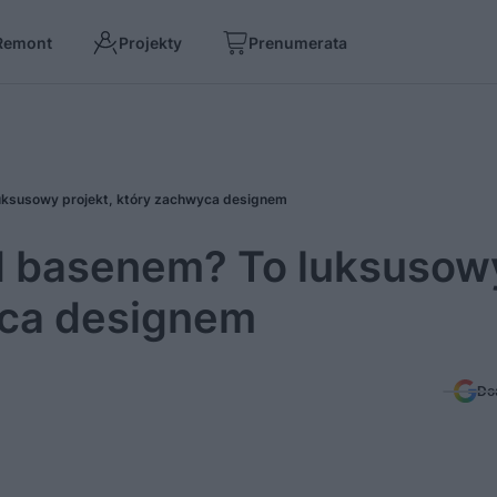
Remont
Projekty
Prenumerata
uksusowy projekt, który zachwyca designem
d basenem? To luksusow
yca designem
Do