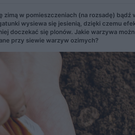
ę zimą w pomieszczeniach (na rozsadę) bądź 
gatunki wysiewa się jesienią, dzięki czemu efe
niej doczekać się plonów. Jakie warzywa możn
iane przy siewie warzyw ozimych?