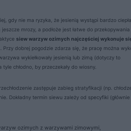
j, gdy nie ma ryzyka, że jesienią wystąpi bardzo ciepł
 jeszcze mrozy, a podłoże jest łatwe do przekopywania 
raktyce
siew warzyw ozimych najczęściej wykonuje si
a
. Przy dobrej pogodzie zdarza się, że pracę można wy
warzywa wykiełkowały jesienią lub zimą (dotyczy to
tyle chłodno, by przeczekały do wiosny.
echłodzenie zastępuje zabieg stratyfikacji (np. chłodz
ie. Dokładny termin siewu zależy od specyfiki (głównie
 warzyw ozimych z warzywami zimowymi,