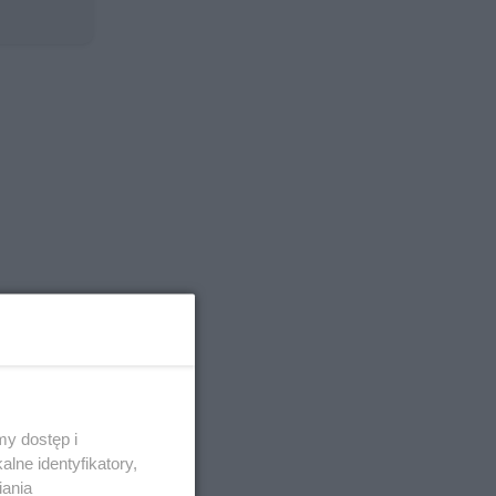
y dostęp i
lne identyfikatory,
iania