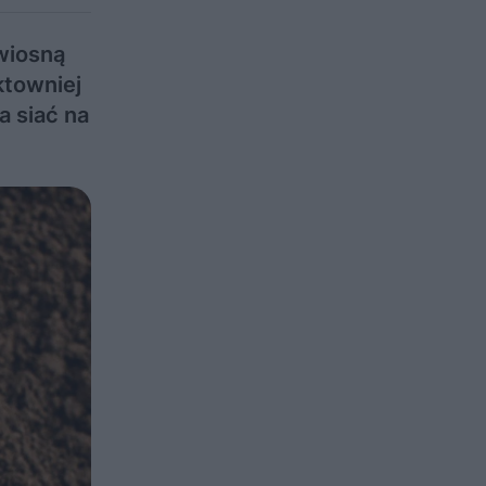
wiosną
ktowniej
a siać na