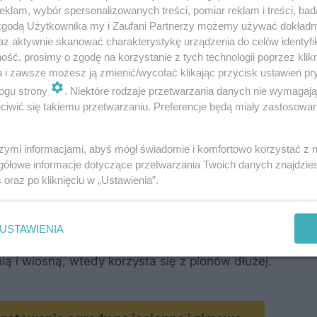
klam, wybór spersonalizowanych treści, pomiar reklam i treści, bad
 zgodą Użytkownika my i Zaufani Partnerzy możemy używać dokład
az aktywnie skanować charakterystykę urządzenia do celów identyfi
ść, prosimy o zgodę na korzystanie z tych technologii poprzez klikn
a i zawsze możesz ją zmienić/wycofać klikając przycisk ustawień pr
ogu strony
. Niektóre rodzaje przetwarzania danych nie wymagaj
rdowo: należy je przekopać (np. glebogryzarką), a nas
iwić się takiemu przetwarzaniu. Preferencje będą miały zastosowanie
szk
dodatkowe zalety: w ten sposób zwalcza się część
szymi informacjami, abyś mógł świadomie i komfortowo korzystać z
gółowe informacje dotyczące przetwarzania Twoich danych znajdzi
s
oraz po kliknięciu w „Ustawienia”.
ch?
USTAWIENIA
 przed zimą średnio przyspiesza się plonowanie o 2-3 
ą i wiosną, wtedy korzysta się z plonów dłużej.
MATERIAŁ SPONSOROWANY