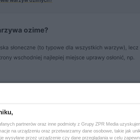
iewie warzyw ozimych?
arzywa ozime?
ka słoneczne (to typowe dla wszystkich warzyw), lecz
trony wschodniej najlepiej miejsce uprawy osłonić, np.
niku,
fanych partnerów oraz inne podmioty z Grupy ZPR Media uzyskujem
cje na urządzeniu oraz przetwarzamy dane osobowe, takie jak unika
je wysyłane przez urządzenie czy dane przeglądania w celu zapewn