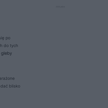
się po
h do tych
 gleby
narażone
dać blisko