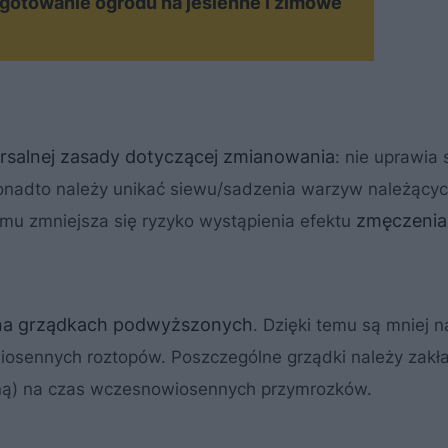
gotowanie ogrodu na jesienne i zimowe
rsalnej zasady dotyczącej zmianowania
: nie uprawia 
Ponadto należy unikać siewu/sadzenia warzyw należącyc
zmęczenia
mu zmniejsza się ryzyko wystąpienia efektu
na grządkach podwyższonych
. Dzięki temu są mniej 
iosennych roztopów. Poszczególne grządki należy zakła
kniną) na czas wczesnowiosennych przymrozków.