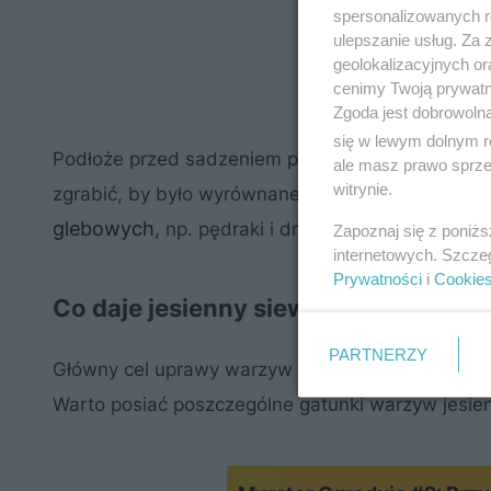
spersonalizowanych re
ulepszanie usług. Za
geolokalizacyjnych or
cenimy Twoją prywatno
Zgoda jest dobrowoln
się w lewym dolnym r
Podłoże przed sadzeniem przygotowuje się standa
ale masz prawo sprzec
witrynie.
zgrabić, by było wyrównane. Takie działanie ma 
glebowych
, np. pędraki i drutowce.
Zapoznaj się z poniż
internetowych. Szcze
Prywatności
i
Cookie
Co daje jesienny siew warzyw ozimy
PARTNERZY
Główny cel uprawy warzyw ozimych ozimych: siew
Warto posiać poszczególne gatunki warzyw jesieni