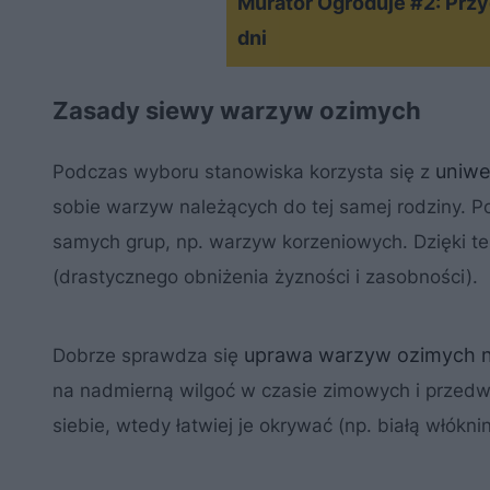
Murator Ogroduje #2: Przy
dni
Zasady siewy warzyw ozimych
uniwe
Podczas wyboru stanowiska korzysta się z
sobie warzyw należących do tej samej rodziny. 
samych grup, np. warzyw korzeniowych. Dzięki te
(drastycznego obniżenia żyzności i zasobności).
uprawa warzyw ozimych 
Dobrze sprawdza się
na nadmierną wilgoć w czasie zimowych i przedw
siebie, wtedy łatwiej je okrywać (np. białą włó