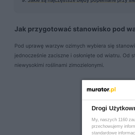
Jakie są najczęstsze błędy popełniane przy s
Jak przygotować stanowisko pod w
Pod uprawę warzyw ozimych wybiera się stanowis
jednocześnie zaciszne i osłonięte od wiatru. Od s
niewysokimi roślinami zimozielonymi.
Drogi Użytkow
My, naszych 1160 zau
przechowujemy informa
standardowe informac