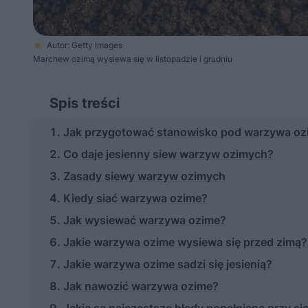
Autor: Getty Images
Marchew ozimą wysiewa się w listopadzie i grudniu
Spis treści
Jak przygotować stanowisko pod warzywa oz
Co daje jesienny siew warzyw ozimych?
Zasady siewy warzyw ozimych
Kiedy siać warzywa ozime?
Jak wysiewać warzywa ozime?
Jakie warzywa ozime wysiewa się przed zimą?
Jakie warzywa ozime sadzi się jesienią?
Jak nawozić warzywa ozime?