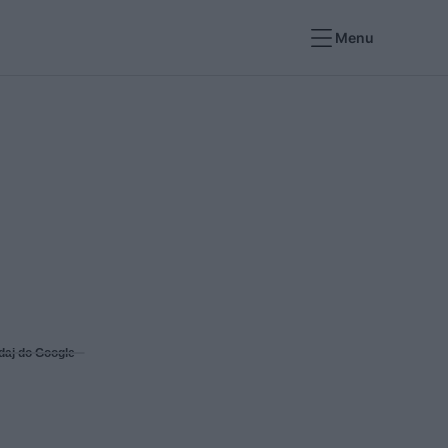
Menu
daj do Google