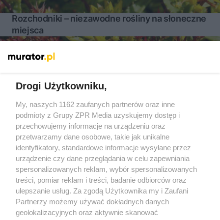
Rozchodniki – niezawodne rośliny na słoneczne
miejsca
Więcej
Drogi Użytkowniku,
My, naszych 1162 zaufanych partnerów oraz inne
Żaden utwór zamieszczony w serwisie nie może być powielany i
podmioty z Grupy ZPR Media uzyskujemy dostęp i
rozpowszechniany lub dalej rozpowszechniany w jakikolwiek
sposób (w tym także elektroniczny lub mechaniczny) na
przechowujemy informacje na urządzeniu oraz
jakimkolwiek polu eksploatacji w jakiejkolwiek formie, włącznie z
przetwarzamy dane osobowe, takie jak unikalne
umieszczaniem w Internecie bez pisemnej zgody właściciela praw.
Jakiekolwiek użycie lub wykorzystanie utworów w całości lub w
identyfikatory, standardowe informacje wysyłane przez
części z naruszeniem prawa, tzn. bez właściwej zgody, jest
urządzenie czy dane przeglądania w celu zapewniania
zabronione pod groźbą kary i może być ścigane prawnie.
spersonalizowanych reklam, wybór spersonalizowanych
treści, pomiar reklam i treści, badanie odbiorców oraz
ulepszanie usług. Za zgodą Użytkownika my i Zaufani
Partnerzy możemy używać dokładnych danych
geolokalizacyjnych oraz aktywnie skanować