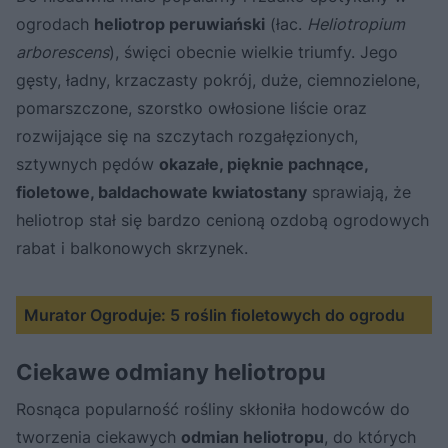
ogrodach
heliotrop peruwiański
(łac.
Heliotropium
arborescens
), święci obecnie wielkie triumfy. Jego
gęsty, ładny, krzaczasty pokrój, duże, ciemnozielone,
pomarszczone, szorstko owłosione liście oraz
rozwijające się na szczytach rozgałęzionych,
sztywnych pędów
okazałe, pięknie pachnące,
fioletowe, baldachowate kwiatostany
sprawiają, że
heliotrop stał się bardzo cenioną ozdobą ogrodowych
rabat i balkonowych skrzynek.
Murator Ogroduje: 5 roślin fioletowych do ogrodu
Ciekawe odmiany heliotropu
Rosnąca popularność rośliny skłoniła hodowców do
tworzenia ciekawych
odmian heliotropu
, do których