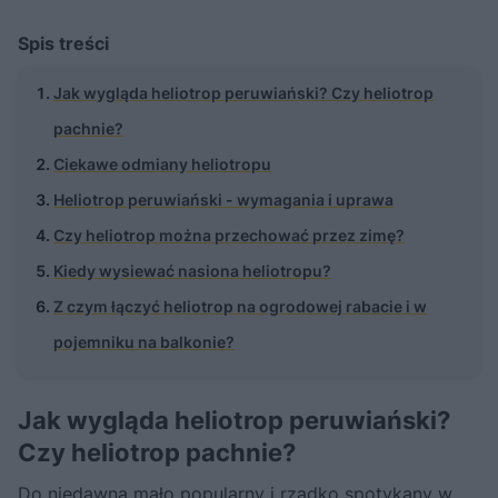
Spis treści
Jak wygląda heliotrop peruwiański? Czy heliotrop
pachnie?
Ciekawe odmiany heliotropu
Heliotrop peruwiański - wymagania i uprawa
Czy heliotrop można przechować przez zimę?
Kiedy wysiewać nasiona heliotropu?
Z czym łączyć heliotrop na ogrodowej rabacie i w
pojemniku na balkonie?
Jak wygląda heliotrop peruwiański?
Czy heliotrop pachnie?
Do niedawna mało popularny i rzadko spotykany w