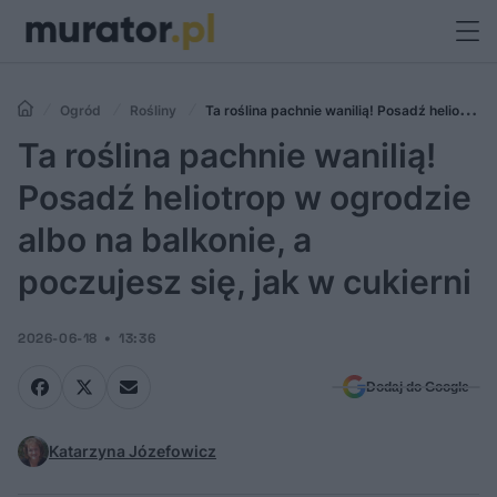
Ogród
Rośliny
Ta roślina pachnie wanilią! Posadź heliotrop
w ogrodzie albo na balkonie, a poczujesz się, jak w cukierni
Ta roślina pachnie wanilią!
Posadź heliotrop w ogrodzie
albo na balkonie, a
poczujesz się, jak w cukierni
2026-06-18
13:36
Dodaj do Google
Katarzyna Józefowicz