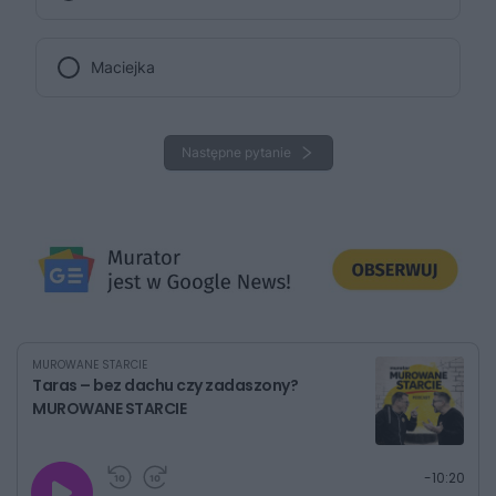
Maciejka
Następne pytanie
MUROWANE STARCIE
Taras – bez dachu czy zadaszony?
MUROWANE STARCIE
G
P
P
P
-
10:20
r
r
r