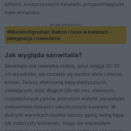
żółtymi, koszyczkowymi kwiatami, przypominającymi
małe słoneczka.
MATERIAŁ SPONSOROWANY
#MuratorOgroduje: Balkon i taras w kwiatach –
pielęgnacja i nawożenie
Jak wygląda sanwitalia?
Sanwitalia jest niewielką rośliną, gdyż osiąga 20-30
cm wysokości, ale rozrasta się bardzo silnie i mocno
krzewi. Tworzy efektowną kępę elastycznych,
zwisających, dość długich (30-40 cm), zielonych,
rozgałęzionych pędów, pokrytych małymi, jajowatymi,
owłosionymi listkami i zakończonych kwiatami. W
dobrych warunkach szybko tworzy gęstą, ładną kępę
lub rozłożysty kobierzec, stając się wspaniałym