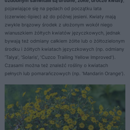
ozdobnym sanwitalii są drobne, żółte, urocze kwiaty
,
pojawiające się na pędach od początku lata
(czerwiec-lipiec) aż do późnej jesieni. Kwiaty mają
zwykle brązowy środek z ułożonym wokół niego
wianuszkiem żółtych kwiatów języczkowych, jednak
bywają też odmiany całkiem żółte lub o żółtozielonym
środku i żółtych kwiatach języczkowych (np. odmiany
'Talya', 'Solaris', 'Cuzco Trailing Yellow Improved').
Czasami można też znaleźć rośliny o kwiatach
pełnych lub pomarańczowych (np. 'Mandarin Orange').