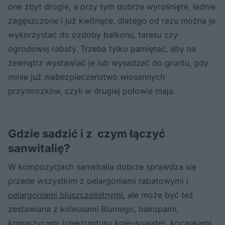
one zbyt drogie, a przy tym dobrze wyrośnięte, ładnie
zagęszczone i już kwitnące, dlatego od razu można je
wykorzystać do ozdoby balkonu, tarasu czy
ogrodowej rabaty. Trzeba tylko pamiętać, aby na
zewnątrz wystawiać je lub wysadzać do gruntu, gdy
minie już niebezpieczeństwo wiosennych
przymrozków, czyli w drugiej połowie maja.
Gdzie sadzić i z czym łączyć
sanwitalię?
W kompozycjach sanwitalia dobrze sprawdza się
przede wszystkim z pelargoniami rabatowymi i
pelargoniami bluszczolistnymi
, ale może być też
zestawiana z koleusami Blumego, bakopami,
komarzycami (plektrantusy koleusowate), kocankami