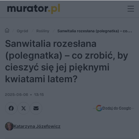
Ogród
Rośliny
Sanwitalia rozesłana (polegnatka) – co
zrobić, by cieszyć się jej pięknymi kwiatami latem?
Sanwitalia rozesłana
(polegnatka) – co zrobić, by
cieszyć się jej pięknymi
kwiatami latem?
2025-06-06
13:15
Dodaj do Google
Katarzyna Józefowicz