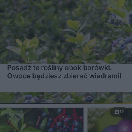
Posadź te rośliny obok borówki.
Owoce będziesz zbierać wiadrami!
12