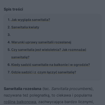
Spis treści
Jak wygląda sanwitalia?
Sanwitalia kwiaty
Warunki uprawy sanwitalii rozesłanej
Czy sanwitalia jest wieloletnia? Jak rozmnażać
sanwitalię?
Kiedy sadzić sanwitalie na balkonie i w ogrodzie?
Gdzie sadzić i z czym łączyć sanwitalię?
Sanwitalia rozesłana
(łac.
Sanvitalia procumben
s),
nazywana też polegnatką, to ciekawa i popularna
roślina balkonowa
, zachwycająca bardzo licznymi,