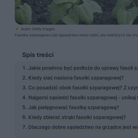
Autor: Getty Images
Fasolka szparagowa lubi sąsiedztwo wielu roślin, ale niektórych nie zno
Spis treści
Jakie powinno być podłoże do uprawy fasoli 
Kiedy siać nasiona fasolki szparagowej?
Co posadzić obok fasolki szparagowej? Z cz
Najgorsi sąsiedzi fasolki szparagowej - unikaj 
Jak pielęgnować fasolkę szparagową?
Kiedy zbierać strąki fasolki szparagowej?
Dlaczego dobre sąsiedztwo na grządce jest w