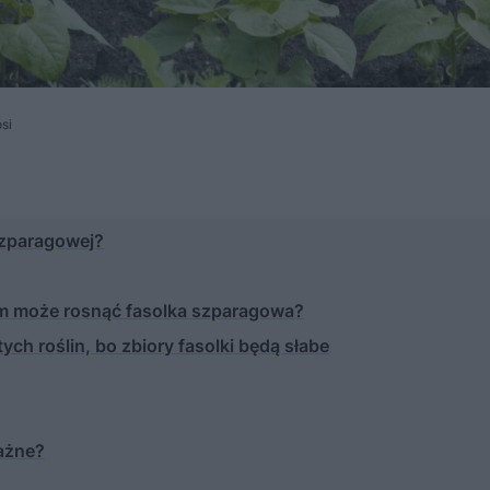
si
szparagowej?
ym może rosnąć fasolka szparagowa?
tych roślin, bo zbiory fasolki będą słabe
ażne?