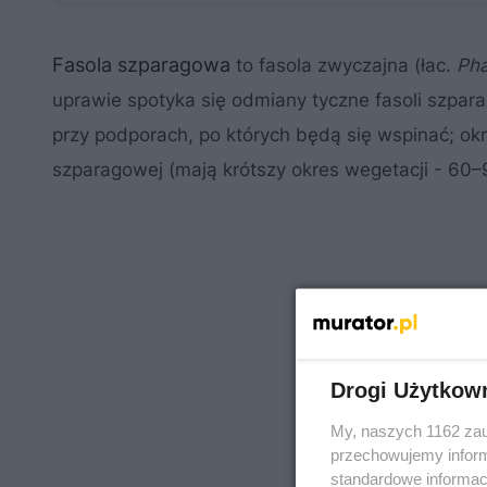
Fasola szparagowa
to fasola zwyczajna (łac.
Pha
uprawie spotyka się odmiany tyczne fasoli szpar
przy podporach, po których będą się wspinać; ok
szparagowej (mają krótszy okres wegetacji - 60–9
Drogi Użytkow
My, naszych 1162 zau
przechowujemy informa
standardowe informac