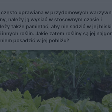
na, często uprawiana w przydomowych warzywn
ony, należy ją wysiać w stosownym czasie i
eży także pamiętać, aby nie sadzić w jej blisk
nych roślin. Jakie zatem rośliny są jej najgo
niem posadzić w jej pobliżu?