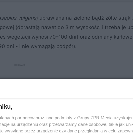
seolus vulgaris
) uprawiana na zielone bądź żółte strąki
agowej (dorastają nawet do 3 m wysokości i trzeba je u
res wegetacji wynosi 70–100 dni) oraz odmiany karłowe 
0 dni - i nie wymagają podpór).
niku,
fanych partnerów oraz inne podmioty z Grupy ZPR Media uzyskujem
cje na urządzeniu oraz przetwarzamy dane osobowe, takie jak unika
je wysyłane przez urządzenie czy dane przeglądania w celu zapewn