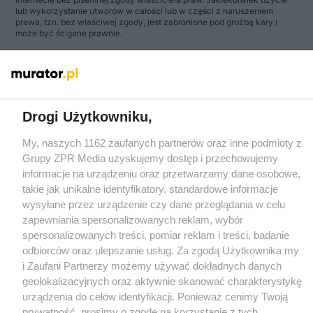
lub wykorzystanie utworów w całości lub w części z naruszeniem
prawa, tzn. bez właściwej zgody, jest zabronione pod groźbą kary i
może być ścigane prawnie.
Drogi Użytkowniku,
O nas
My, naszych 1162 zaufanych partnerów oraz inne podmioty z
Grupy ZPR Media uzyskujemy dostęp i przechowujemy
Informacje prawne
informacje na urządzeniu oraz przetwarzamy dane osobowe,
Nasze serwisy
takie jak unikalne identyfikatory, standardowe informacje
wysyłane przez urządzenie czy dane przeglądania w celu
© 2026 Grupa ZPR Media
zapewniania spersonalizowanych reklam, wybór
spersonalizowanych treści, pomiar reklam i treści, badanie
odbiorców oraz ulepszanie usług. Za zgodą Użytkownika my
i Zaufani Partnerzy możemy używać dokładnych danych
geolokalizacyjnych oraz aktywnie skanować charakterystykę
urządzenia do celów identyfikacji. Ponieważ cenimy Twoją
prywatność, prosimy o zgodę na korzystanie z tych