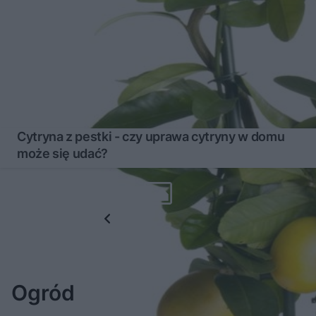
Cytryna z pestki - czy uprawa cytryny w domu
może się udać?
1
...
96
97
Ogród