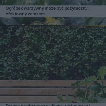
Ogródek warzywny może być pożyteczny i
efektowny zarazem
Drzewko cytrynowe w domu - pielęgnacja i