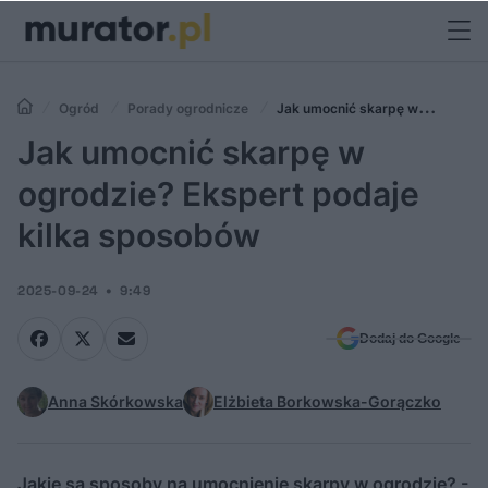
Ogród
Porady ogrodnicze
Jak umocnić skarpę w
ogrodzie? Ekspert podaje kilka sposobów
Jak umocnić skarpę w
ogrodzie? Ekspert podaje
kilka sposobów
2025-09-24
9:49
Dodaj do Google
Anna Skórkowska
Elżbieta Borkowska-Gorączko
Jakie są sposoby na umocnienie skarpy w ogrodzie? -