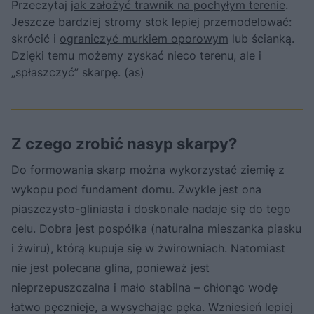
Przeczytaj
jak założyć trawnik na pochyłym terenie
.
Jeszcze bardziej stromy stok lepiej przemodelować:
skrócić i
ograniczyć murkiem oporowym
lub ścianką.
Dzięki temu możemy zyskać nieco terenu, ale i
„spłaszczyć” skarpę. (as)
Z czego zrobić nasyp skarpy?
Do formowania skarp można wykorzystać ziemię z
wykopu pod fundament domu. Zwykle jest ona
piaszczysto-gliniasta i doskonale nadaje się do tego
celu. Dobra jest pospółka (naturalna mieszanka piasku
i żwiru), którą kupuje się w żwirowniach. Natomiast
nie jest polecana glina, ponieważ jest
nieprzepuszczalna i mało stabilna – chłonąc wodę
łatwo pęcznieje, a wysychając pęka. Wzniesień lepiej