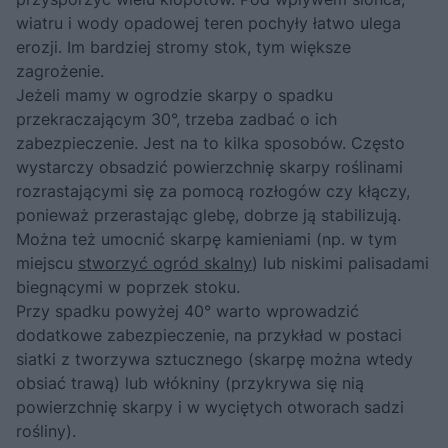
wiatru i wody opadowej teren pochyły łatwo ulega
erozji. Im bardziej stromy stok, tym większe
zagrożenie.
Jeżeli mamy w ogrodzie skarpy o spadku
przekraczającym 30°, trzeba zadbać o ich
zabezpieczenie. Jest na to kilka sposobów. Często
wystarczy obsadzić powierzchnię skarpy roślinami
rozrastającymi się za pomocą rozłogów czy kłączy,
ponieważ przerastając glebę, dobrze ją stabilizują.
Można też umocnić skarpę kamieniami (np. w tym
miejscu
stworzyć ogród skalny
) lub niskimi palisadami
biegnącymi w poprzek stoku.
Przy spadku powyżej 40° warto wprowadzić
dodatkowe zabezpieczenie, na przykład w postaci
siatki z tworzywa sztucznego (skarpę można wtedy
obsiać trawą) lub włókniny (przykrywa się nią
powierzchnię skarpy i w wyciętych otworach sadzi
rośliny).