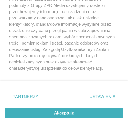
Żaden utwór zamieszczony w serwisie nie może być powielany i
podmioty z Grupy ZPR Media uzyskujemy dostęp i
rozpowszechniany lub dalej rozpowszechniany w jakikolwiek
sposób (w tym także elektroniczny lub mechaniczny) na
przechowujemy informacje na urządzeniu oraz
jakimkolwiek polu eksploatacji w jakiejkolwiek formie, włącznie z
przetwarzamy dane osobowe, takie jak unikalne
umieszczaniem w Internecie bez pisemnej zgody właściciela praw.
Jakiekolwiek użycie lub wykorzystanie utworów w całości lub w
identyfikatory, standardowe informacje wysyłane przez
części z naruszeniem prawa, tzn. bez właściwej zgody, jest
urządzenie czy dane przeglądania w celu zapewniania
zabronione pod groźbą kary i może być ścigane prawnie.
spersonalizowanych reklam, wybór spersonalizowanych
treści, pomiar reklam i treści, badanie odbiorców oraz
ulepszanie usług. Za zgodą Użytkownika my i Zaufani
Partnerzy możemy używać dokładnych danych
geolokalizacyjnych oraz aktywnie skanować
charakterystykę urządzenia do celów identyfikacji.
O nas
Ponieważ cenimy Twoją prywatność, prosimy o zgodę na
korzystanie z tych technologii poprzez kliknięcie
Informacje prawne
„Akceptuję”. Zgoda jest dobrowolna i zawsze możesz ją
zmienić/wycofać klikając przycisk ustawień prywatności
Nasze serwisy
PARTNERZY
USTAWIENIA
znajdujący się w lewym dolnym rogu strony
. Niektóre
rodzaje przetwarzania danych nie wymagają zgody
© 2026 Grupa ZPR Media
Akceptuję
użytkownika, ale masz prawo sprzeciwić się takiemu
przetwarzaniu. Preferencje będą miały zastosowanie tylko
na tej witrynie.