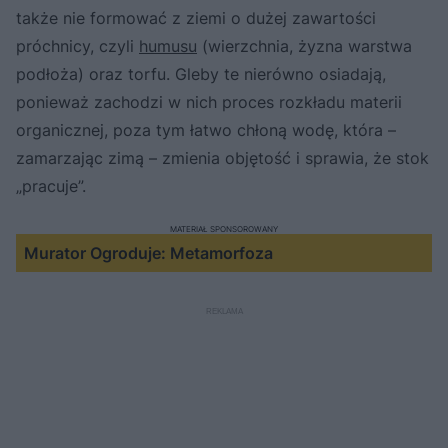
także nie formować z ziemi o dużej zawartości
próchnicy, czyli
humusu
(wierzchnia, żyzna warstwa
podłoża) oraz torfu. Gleby te nierówno osiadają,
ponieważ zachodzi w nich proces rozkładu materii
organicznej, poza tym łatwo chłoną wodę, która –
zamarzając zimą – zmienia objętość i sprawia, że stok
„pracuje”.
MATERIAŁ SPONSOROWANY
Murator Ogroduje: Metamorfoza