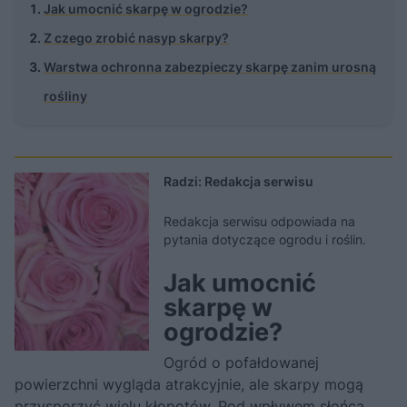
Jak umocnić skarpę w ogrodzie?
Z czego zrobić nasyp skarpy?
Warstwa ochronna zabezpieczy skarpę zanim urosną
rośliny
Radzi: Redakcja serwisu
Redakcja serwisu odpowiada na
pytania dotyczące ogrodu i roślin.
Jak umocnić
skarpę w
ogrodzie?
Ogród o pofałdowanej
powierzchni wygląda atrakcyjnie, ale skarpy mogą
przysporzyć wielu kłopotów. Pod wpływem słońca,