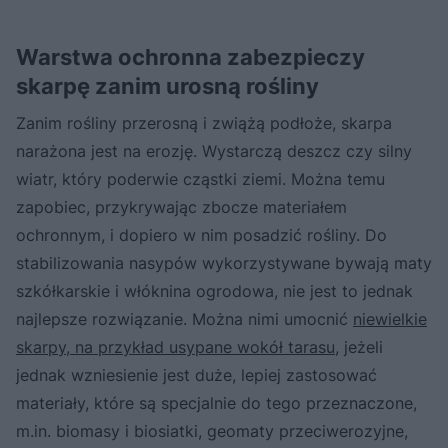
Warstwa ochronna zabezpieczy
skarpę zanim urosną rośliny
Zanim rośliny przerosną i zwiążą podłoże, skarpa
narażona jest na erozję. Wystarczą deszcz czy silny
wiatr, który poderwie cząstki ziemi. Można temu
zapobiec, przykrywając zbocze materiałem
ochronnym, i dopiero w nim posadzić rośliny. Do
stabilizowania nasypów wykorzystywane bywają maty
szkółkarskie i włóknina ogrodowa, nie jest to jednak
najlepsze rozwiązanie. Można nimi umocnić
niewielkie
skarpy, na przykład usypane wokół tarasu
, jeżeli
jednak wzniesienie jest duże, lepiej zastosować
materiały, które są specjalnie do tego przeznaczone,
m.in. biomasy i biosiatki, geomaty przeciwerozyjne,