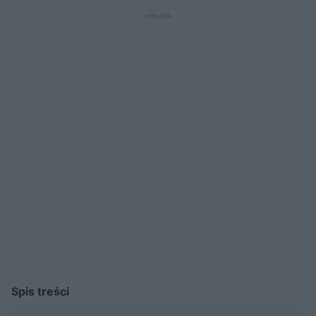
projekt przebudowy: Marta Hausman-Dylag, Maciej Dyląg, Katarzyna
Wichary/MMOA Pracownia Architektoniczna
Spis treści