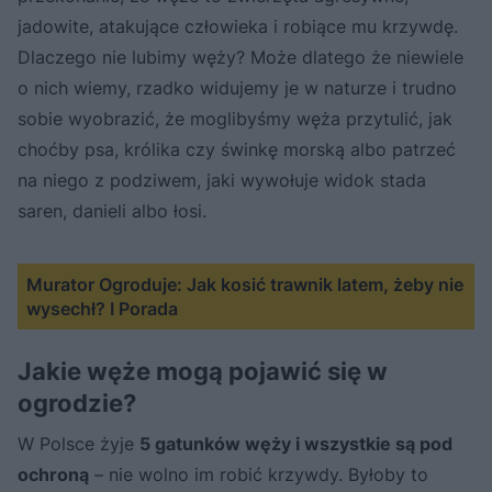
jadowite, atakujące człowieka i robiące mu krzywdę.
Dlaczego nie lubimy węży? Może dlatego że niewiele
o nich wiemy, rzadko widujemy je w naturze i trudno
sobie wyobrazić, że moglibyśmy węża przytulić, jak
choćby psa, królika czy świnkę morską albo patrzeć
na niego z podziwem, jaki wywołuje widok stada
saren, danieli albo łosi.
Murator Ogroduje: Jak kosić trawnik latem, żeby nie
wysechł? I Porada
Jakie węże mogą pojawić się w
ogrodzie?
W Polsce żyje
5 gatunków węży i wszystkie są pod
ochroną
– nie wolno im robić krzywdy. Byłoby to