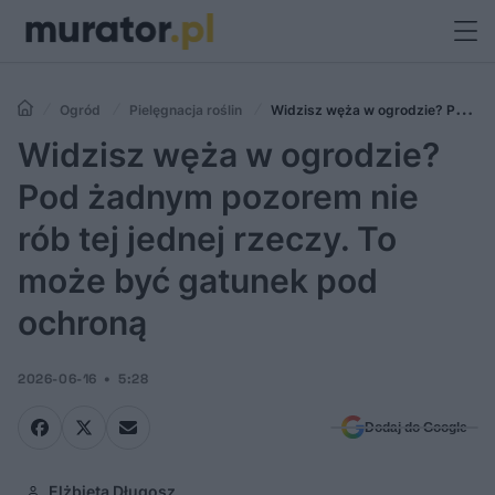
Ogród
Pielęgnacja roślin
Widzisz węża w ogrodzie? Pod
żadnym pozorem nie rób tej jednej rzeczy. To może być gatunek pod
Widzisz węża w ogrodzie?
ochroną
Pod żadnym pozorem nie
rób tej jednej rzeczy. To
może być gatunek pod
ochroną
2026-06-16
5:28
Dodaj do Google
Elżbieta Długosz