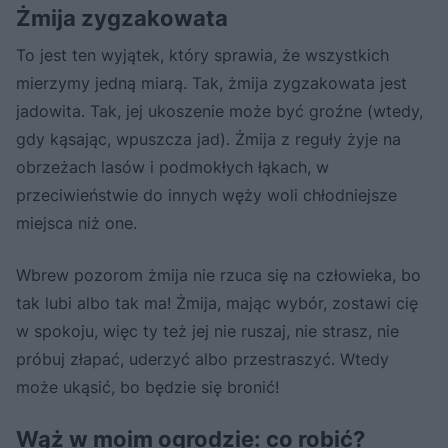
Żmija zygzakowata
To jest ten wyjątek, który sprawia, że wszystkich
mierzymy jedną miarą. Tak, żmija zygzakowata jest
jadowita. Tak, jej ukoszenie może być groźne (wtedy,
gdy kąsając, wpuszcza jad). Żmija z reguły żyje na
obrzeżach lasów i podmokłych łąkach, w
przeciwieństwie do innych węży woli chłodniejsze
miejsca niż one.
Wbrew pozorom żmija nie rzuca się na człowieka, bo
tak lubi albo tak ma! Żmija, mając wybór, zostawi cię
w spokoju, więc ty też jej nie ruszaj, nie strasz, nie
próbuj złapać, uderzyć albo przestraszyć. Wtedy
może ukąsić, bo będzie się bronić!
Wąż w moim ogrodzie: co robić?