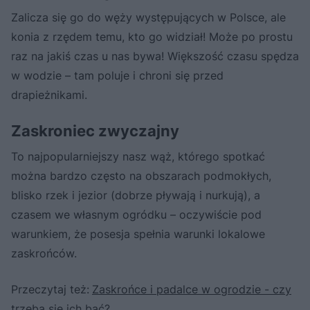
Zalicza się go do węży występujących w Polsce, ale
konia z rzędem temu, kto go widział! Może po prostu
raz na jakiś czas u nas bywa! Większość czasu spędza
w wodzie – tam poluje i chroni się przed
drapieżnikami.
Zaskroniec zwyczajny
To najpopularniejszy nasz wąż, którego spotkać
można bardzo często na obszarach podmokłych,
blisko rzek i jezior (dobrze pływają i nurkują), a
czasem we własnym ogródku – oczywiście pod
warunkiem, że posesja spełnia warunki lokalowe
zaskrońców.
Przeczytaj też:
Zaskrońce i padalce w ogrodzie - czy
trzeba się ich bać?