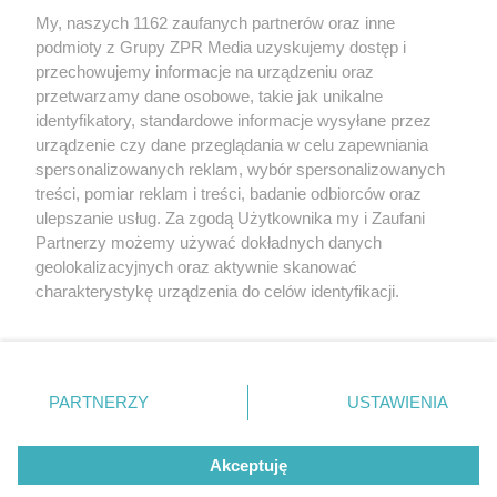
My, naszych 1162 zaufanych partnerów oraz inne
Żaden utwór zamieszczony w serwisie nie może być powielany i
podmioty z Grupy ZPR Media uzyskujemy dostęp i
rozpowszechniany lub dalej rozpowszechniany w jakikolwiek
sposób (w tym także elektroniczny lub mechaniczny) na
przechowujemy informacje na urządzeniu oraz
jakimkolwiek polu eksploatacji w jakiejkolwiek formie, włącznie z
przetwarzamy dane osobowe, takie jak unikalne
umieszczaniem w Internecie bez pisemnej zgody właściciela praw.
Jakiekolwiek użycie lub wykorzystanie utworów w całości lub w
identyfikatory, standardowe informacje wysyłane przez
części z naruszeniem prawa, tzn. bez właściwej zgody, jest
urządzenie czy dane przeglądania w celu zapewniania
zabronione pod groźbą kary i może być ścigane prawnie.
spersonalizowanych reklam, wybór spersonalizowanych
treści, pomiar reklam i treści, badanie odbiorców oraz
ulepszanie usług. Za zgodą Użytkownika my i Zaufani
Partnerzy możemy używać dokładnych danych
geolokalizacyjnych oraz aktywnie skanować
charakterystykę urządzenia do celów identyfikacji.
O nas
Ponieważ cenimy Twoją prywatność, prosimy o zgodę na
korzystanie z tych technologii poprzez kliknięcie
Informacje prawne
„Akceptuję”. Zgoda jest dobrowolna i zawsze możesz ją
zmienić/wycofać klikając przycisk ustawień prywatności
Nasze serwisy
PARTNERZY
USTAWIENIA
znajdujący się w lewym dolnym rogu strony
. Niektóre
rodzaje przetwarzania danych nie wymagają zgody
© 2026 Grupa ZPR Media
Akceptuję
użytkownika, ale masz prawo sprzeciwić się takiemu
przetwarzaniu. Preferencje będą miały zastosowanie tylko