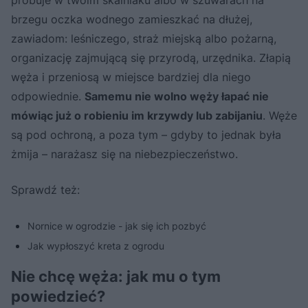
próbuje w twoim skalniaku albo w szuwarach na
brzegu oczka wodnego zamieszkać na dłużej,
zawiadom: leśniczego, straż miejską albo pożarną,
organizację zajmującą się przyrodą, urzędnika. Złapią
węża i przeniosą w miejsce bardziej dla niego
odpowiednie.
Samemu nie wolno węży łapać nie
mówiąc już o robieniu im krzywdy lub zabijaniu
. Węże
są pod ochroną, a poza tym – gdyby to jednak była
żmija – narażasz się na niebezpieczeństwo.
Sprawdź też:
Nornice w ogrodzie - jak się ich pozbyć
Jak wypłoszyć kreta z ogrodu
Nie chcę węża: jak mu o tym
powiedzieć?