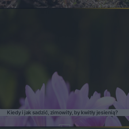
Kiedy i jak sadzić, zimowity, by kwitły jesienią?