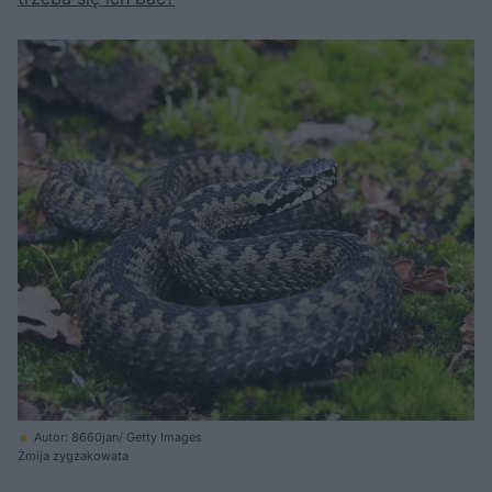
Autor: 8660jan/ Getty Images
Żmija zygzakowata