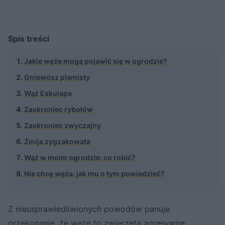
Spis treści
Jakie węże mogą pojawić się w ogrodzie?
Gniewosz plamisty
Wąż Eskulapa
Zaskroniec rybołów
Zaskroniec zwyczajny
Żmija zygzakowata
Wąż w moim ogrodzie: co robić?
Nie chcę węża: jak mu o tym powiedzieć?
Z nieusprawiedliwionych powodów panuje
przekonanie, że węże to zwierzęta agresywne,