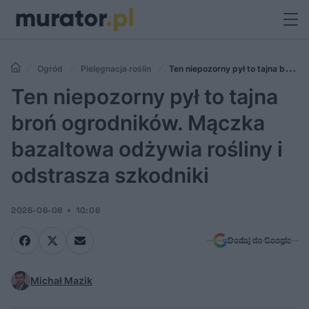
Ogród
Pielęgnacja roślin
Ten niepozorny pył to tajna broń
ogrodników. Mączka bazaltowa odżywia rośliny i odstrasza szkodniki
Ten niepozorny pył to tajna
broń ogrodników. Mączka
bazaltowa odżywia rośliny i
odstrasza szkodniki
2026-06-08
10:06
Dodaj do Google
Michał Mazik