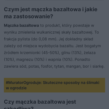
Czym jest mączka bazaltowa i jakie
ma zastosowanie?
Mączka bazaltowa
to produkt, który powstaje w
wyniku zmielenia wulkanicznej skały bazaltowej. To
frakcja pylista (do 0,08 mm). Jej dokładny skład
zależy od miejsca wydobycia bazaltu. Jest bogatym
źródłem krzemionki (45-50%), glinu (13%), żelaza
(10%), magnezu (10%) i wapnia (10%). Ponadto
zawiera sód, potas, fosfor, tytan, mangan, bor i siarkę.
#MuratorOgroduje: Skuteczne sposoby na ślimaki
w ogrodzie
Czy mączka bazaltowa jest
szkodliwa?