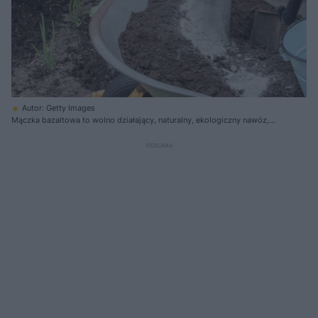
Autor: Getty Images
Mączka bazaltowa to wolno działający, naturalny, ekologiczny nawóz,
który nie tylko wspomaga wzrost i rozwój roślin, ale także przydaje się
do polepszenia parametrów gleby