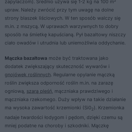
zapylaczom). Średnio używa się 1-2 kg na 100 m²
upraw. Należy zwrócić przy tym uwagę na dolne
strony blaszek liściowych. W ten sposób walczy się
m.in. z mszycą. W uprawach warzywnych to dobry
sposób na śmietkę kapuścianą. Pył bazaltowy niszczy
ciało owadów i utrudnia lub uniemożliwia oddychanie.
Mączka bazaltowa
może być traktowana jako
dodatek zwiększający skuteczność wywarów i
gnojówek roślinnych
. Regularne opylanie mączką
roślin zwiększa odporność roślin m.in. na zarazę
ogniową,
szarą pleśń
, mączniaka prawdziwego i
mączniaka rzekomego. Duży wpływ na takie działanie
ma wysoka zawartość krzemionki (Si0
). Krzemionka
2
nadaje twardości łodygom i pędom, dzięki czemu są
mniej podatne na choroby i szkodniki. Mączkę