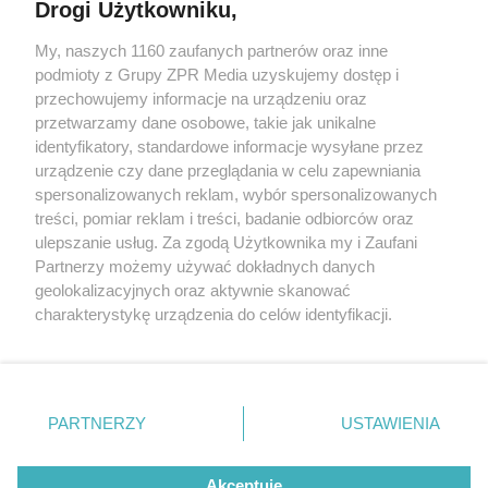
Drogi Użytkowniku,
My, naszych 1160 zaufanych partnerów oraz inne
Żaden utwór zamieszczony w serwisie nie może być powielany i
podmioty z Grupy ZPR Media uzyskujemy dostęp i
rozpowszechniany lub dalej rozpowszechniany w jakikolwiek
sposób (w tym także elektroniczny lub mechaniczny) na
przechowujemy informacje na urządzeniu oraz
jakimkolwiek polu eksploatacji w jakiejkolwiek formie, włącznie z
przetwarzamy dane osobowe, takie jak unikalne
umieszczaniem w Internecie bez pisemnej zgody właściciela praw.
Jakiekolwiek użycie lub wykorzystanie utworów w całości lub w
identyfikatory, standardowe informacje wysyłane przez
części z naruszeniem prawa, tzn. bez właściwej zgody, jest
urządzenie czy dane przeglądania w celu zapewniania
zabronione pod groźbą kary i może być ścigane prawnie.
spersonalizowanych reklam, wybór spersonalizowanych
treści, pomiar reklam i treści, badanie odbiorców oraz
ulepszanie usług. Za zgodą Użytkownika my i Zaufani
Partnerzy możemy używać dokładnych danych
geolokalizacyjnych oraz aktywnie skanować
charakterystykę urządzenia do celów identyfikacji.
O nas
Ponieważ cenimy Twoją prywatność, prosimy o zgodę na
korzystanie z tych technologii poprzez kliknięcie
Informacje prawne
„Akceptuję”. Zgoda jest dobrowolna i zawsze możesz ją
zmienić/wycofać klikając przycisk ustawień prywatności
Nasze serwisy
PARTNERZY
USTAWIENIA
znajdujący się w lewym dolnym rogu strony
. Niektóre
© 2026 Grupa ZPR Media
rodzaje przetwarzania danych nie wymagają zgody
Akceptuję
użytkownika, ale masz prawo sprzeciwić się takiemu