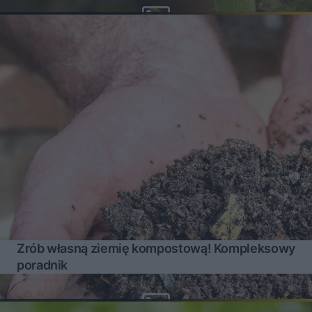
Zrób własną ziemię kompostową! Kompleksowy
poradnik