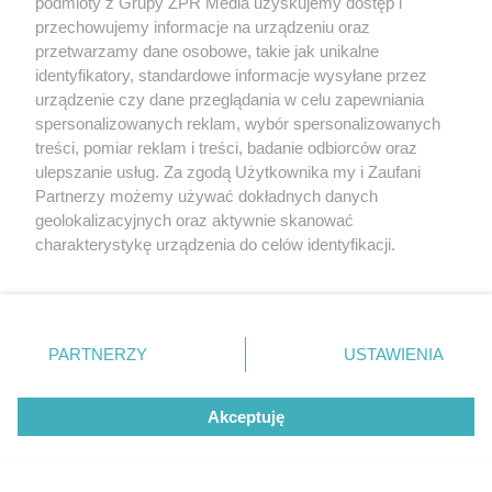
podmioty z Grupy ZPR Media uzyskujemy dostęp i
przechowujemy informacje na urządzeniu oraz
przetwarzamy dane osobowe, takie jak unikalne
identyfikatory, standardowe informacje wysyłane przez
urządzenie czy dane przeglądania w celu zapewniania
spersonalizowanych reklam, wybór spersonalizowanych
treści, pomiar reklam i treści, badanie odbiorców oraz
ulepszanie usług. Za zgodą Użytkownika my i Zaufani
Partnerzy możemy używać dokładnych danych
geolokalizacyjnych oraz aktywnie skanować
charakterystykę urządzenia do celów identyfikacji.
Ponieważ cenimy Twoją prywatność, prosimy o zgodę na
korzystanie z tych technologii poprzez kliknięcie
„Akceptuję”. Zgoda jest dobrowolna i zawsze możesz ją
zmienić/wycofać klikając przycisk ustawień prywatności
PARTNERZY
USTAWIENIA
Autor: Getty Images
znajdujący się w lewym dolnym rogu strony
. Niektóre
W bezśnieżne zimy należy podlewać wszystkie rośliny zimozielone, także
rodzaje przetwarzania danych nie wymagają zgody
drzewa i krzewy iglaste
Akceptuję
użytkownika, ale masz prawo sprzeciwić się takiemu
MUROWANE STARCIE
przetwarzaniu. Preferencje będą miały zastosowanie tylko
Narzędzia ogrodowe – spalinowe czy
na tej witrynie.
akumulatorowe? MUROWANE STARCIE