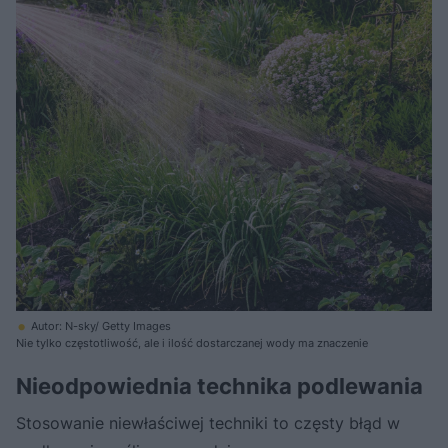
Autor: N-sky/ Getty Images
Nie tylko częstotliwość, ale i ilość dostarczanej wody ma znaczenie
Nieodpowiednia technika podlewania
Stosowanie niewłaściwej techniki to częsty błąd w