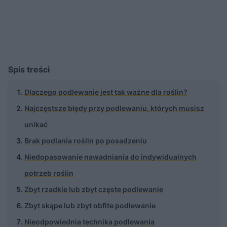
Spis treści
Dlaczego podlewanie jest tak ważne dla roślin?
Najczęstsze błędy przy podlewaniu, których musisz
unikać
Brak podlania roślin po posadzeniu
Niedopasowanie nawadniania do indywidualnych
potrzeb roślin
Zbyt rzadkie lub zbyt częste podlewanie
Zbyt skąpe lub zbyt obfite podlewanie
Nieodpowiednia technika podlewania