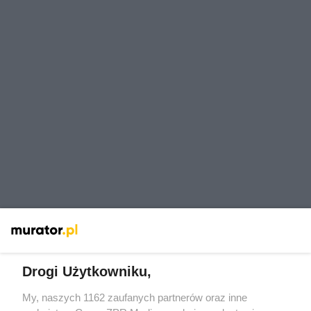
Przeczytaj też:
Jakie rośliny wymagają podlewania
zimą? Kiedy zimowe podlewanie jest konieczne?
Drogi Użytkowniku,
My, naszych 1162 zaufanych partnerów oraz inne