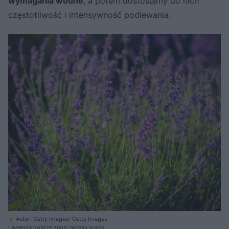
wymagania wodne
, a potem dostosujmy do nich
częstotliwość i intensywność podlewania.
Autor: Getty Images/ Getty Images
Lawenda dobrze znosi okresy suszy