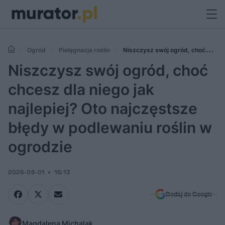
Ogród
Pielęgnacja roślin
Niszczysz swój ogród, choć
chcesz dla niego jak najlepiej? Oto najczęstsze błędy w podlewaniu
Niszczysz swój ogród, choć
roślin w ogrodzie
chcesz dla niego jak
najlepiej? Oto najczęstsze
błędy w podlewaniu roślin w
ogrodzie
2026-06-01
16:13
Dodaj do Google
Magdalena Michalak