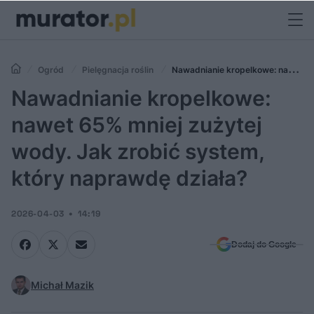
Ogród
Pielęgnacja roślin
Nawadnianie kropelkowe: nawet
65% mniej zużytej wody. Jak zrobić system, który naprawdę działa?
Nawadnianie kropelkowe:
nawet 65% mniej zużytej
wody. Jak zrobić system,
który naprawdę działa?
2026-04-03
14:19
Dodaj do Google
Michał Mazik