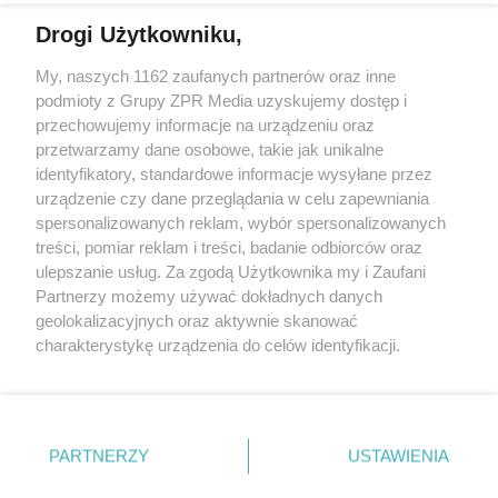
Więcej
Drogi Użytkowniku,
My, naszych 1162 zaufanych partnerów oraz inne
Żaden utwór zamieszczony w serwisie nie może być powielany i
podmioty z Grupy ZPR Media uzyskujemy dostęp i
rozpowszechniany lub dalej rozpowszechniany w jakikolwiek
sposób (w tym także elektroniczny lub mechaniczny) na
przechowujemy informacje na urządzeniu oraz
jakimkolwiek polu eksploatacji w jakiejkolwiek formie, włącznie z
przetwarzamy dane osobowe, takie jak unikalne
umieszczaniem w Internecie bez pisemnej zgody właściciela praw.
Jakiekolwiek użycie lub wykorzystanie utworów w całości lub w
identyfikatory, standardowe informacje wysyłane przez
części z naruszeniem prawa, tzn. bez właściwej zgody, jest
urządzenie czy dane przeglądania w celu zapewniania
zabronione pod groźbą kary i może być ścigane prawnie.
spersonalizowanych reklam, wybór spersonalizowanych
treści, pomiar reklam i treści, badanie odbiorców oraz
ulepszanie usług. Za zgodą Użytkownika my i Zaufani
Partnerzy możemy używać dokładnych danych
geolokalizacyjnych oraz aktywnie skanować
charakterystykę urządzenia do celów identyfikacji.
O nas
Ponieważ cenimy Twoją prywatność, prosimy o zgodę na
korzystanie z tych technologii poprzez kliknięcie
Informacje prawne
„Akceptuję”. Zgoda jest dobrowolna i zawsze możesz ją
zmienić/wycofać klikając przycisk ustawień prywatności
Nasze serwisy
PARTNERZY
USTAWIENIA
znajdujący się w lewym dolnym rogu strony
. Niektóre
rodzaje przetwarzania danych nie wymagają zgody
© 2026 Grupa ZPR Media