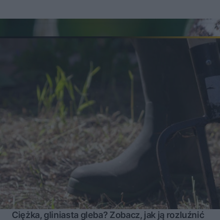
Ciężka, gliniasta gleba? Zobacz, jak ją rozluźnić