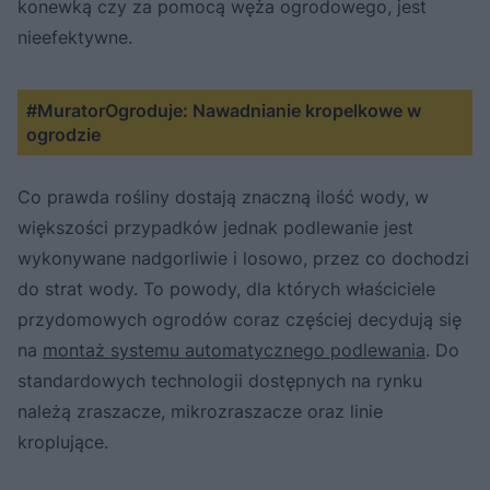
konewką czy za pomocą węża ogrodowego, jest
nieefektywne.
#MuratorOgroduje: Nawadnianie kropelkowe w
ogrodzie
Co prawda rośliny dostają znaczną ilość wody, w
większości przypadków jednak podlewanie jest
wykonywane nadgorliwie i losowo, przez co dochodzi
do strat wody. To powody, dla których właściciele
przydomowych ogrodów coraz częściej decydują się
na
montaż systemu automatycznego podlewania
. Do
standardowych technologii dostępnych na rynku
należą zraszacze, mikrozraszacze oraz linie
kroplujące.