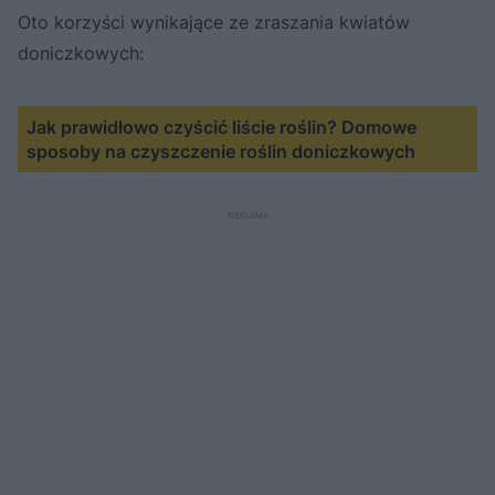
Oto korzyści wynikające ze zraszania kwiatów
doniczkowych:
Jak prawidłowo czyścić liście roślin? Domowe
sposoby na czyszczenie roślin doniczkowych