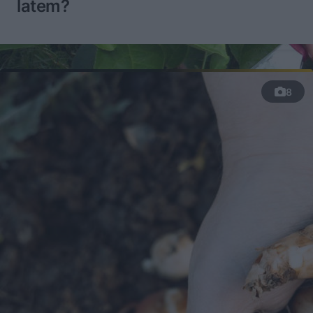
latem?
8