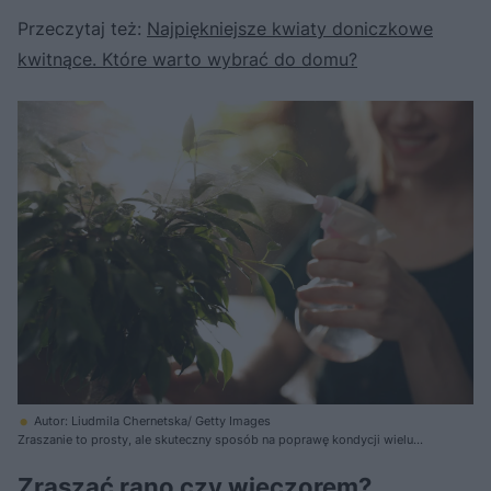
Przeczytaj też:
Najpiękniejsze kwiaty doniczkowe
kwitnące. Które warto wybrać do domu?
Autor: Liudmila Chernetska/ Getty Images
Zraszanie to prosty, ale skuteczny sposób na poprawę kondycji wielu
roślin
Zraszać rano czy wieczorem?