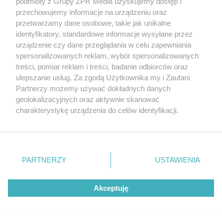
podmioty z Grupy ZPR Media uzyskujemy dostęp i
być poparzenie
przechowujemy informacje na urządzeniu oraz
przetwarzamy dane osobowe, takie jak unikalne
identyfikatory, standardowe informacje wysyłane przez
urządzenie czy dane przeglądania w celu zapewniania
spersonalizowanych reklam, wybór spersonalizowanych
treści, pomiar reklam i treści, badanie odbiorców oraz
ulepszanie usług. Za zgodą Użytkownika my i Zaufani
Partnerzy możemy używać dokładnych danych
geolokalizacyjnych oraz aktywnie skanować
charakterystykę urządzenia do celów identyfikacji.
Ponieważ cenimy Twoją prywatność, prosimy o zgodę na
korzystanie z tych technologii poprzez kliknięcie
„Akceptuję”. Zgoda jest dobrowolna i zawsze możesz ją
zmienić/wycofać klikając przycisk ustawień prywatności
PARTNERZY
USTAWIENIA
znajdujący się w lewym dolnym rogu strony
. Niektóre
rodzaje przetwarzania danych nie wymagają zgody
Akceptuję
użytkownika, ale masz prawo sprzeciwić się takiemu
przetwarzaniu. Preferencje będą miały zastosowanie tylko
Twój rododendron choruje? Zobacz, jak
na tej witrynie.
rozpoznać problem