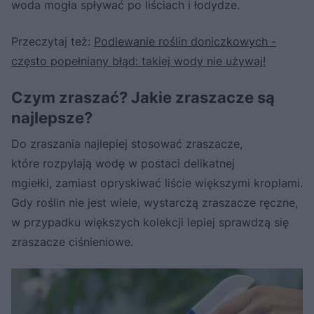
woda mogła spływać po liściach i łodydze.
Przeczytaj też:
Podlewanie roślin doniczkowych -
często popełniany błąd: takiej wody nie używaj!
Czym zraszać? Jakie zraszacze są
najlepsze?
Do zraszania najlepiej stosować zraszacze,
które rozpylają wodę w postaci delikatnej
mgiełki, zamiast opryskiwać liście większymi kroplami.
Gdy roślin nie jest wiele, wystarczą zraszacze ręczne,
w przypadku większych kolekcji lepiej sprawdzą się
zraszacze ciśnieniowe.