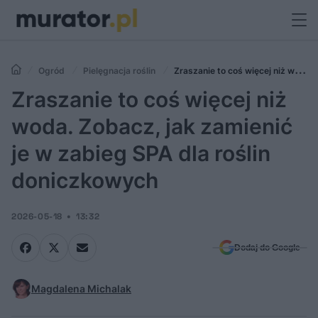
Ogród
Pielęgnacja roślin
Zraszanie to coś więcej niż woda.
Zobacz, jak zamienić je w zabieg SPA dla roślin doniczkowych
Zraszanie to coś więcej niż
woda. Zobacz, jak zamienić
je w zabieg SPA dla roślin
doniczkowych
2026-05-18
13:32
Dodaj do Google
Magdalena Michalak