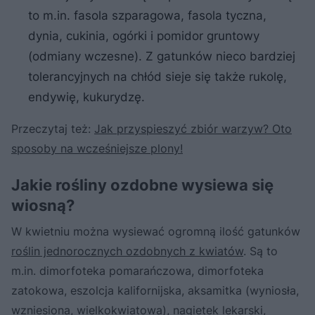
to m.in. fasola szparagowa, fasola tyczna,
dynia, cukinia, ogórki i pomidor gruntowy
(odmiany wczesne). Z gatunków nieco bardziej
tolerancyjnych na chłód sieje się także rukolę,
endywię, kukurydzę.
Przeczytaj też:
Jak przyspieszyć zbiór warzyw? Oto
sposoby na wcześniejsze plony!
Jakie rośliny ozdobne wysiewa się
wiosną?
W kwietniu można wysiewać ogromną ilość gatunków
roślin jednorocznych ozdobnych z kwiatów
. Są to
m.in. dimorfoteka pomarańczowa, dimorfoteka
zatokowa, eszolcja kalifornijska, aksamitka (wyniosła,
wzniesiona, wielkokwiatowa), nagietek lekarski,