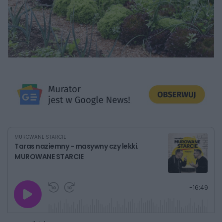
MUROWANE STARCIE
Taras naziemny - masywny czy lekki.
MUROWANE STARCIE
G
P
P
P
-
16:49
r
r
r
o
a
z
z
j
z
e
e
w
w
o
i
i