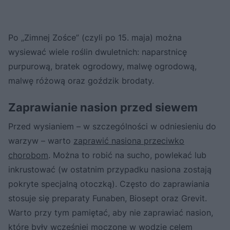
Po „Zimnej Zośce” (czyli po 15. maja) można
wysiewać wiele roślin dwuletnich: naparstnicę
purpurową, bratek ogrodowy, malwę ogrodową,
malwę różową oraz goździk brodaty.
Zaprawianie nasion przed siewem
Przed wysianiem – w szczególności w odniesieniu do
warzyw – warto
zaprawić nasiona przeciwko
chorobom
. Można to robić na sucho, powlekać lub
inkrustować (w ostatnim przypadku nasiona zostają
pokryte specjalną otoczką). Często do zaprawiania
stosuje się preparaty Funaben, Biosept oraz Grevit.
Warto przy tym pamiętać, aby nie zaprawiać nasion,
które były wcześniej moczone w wodzie celem