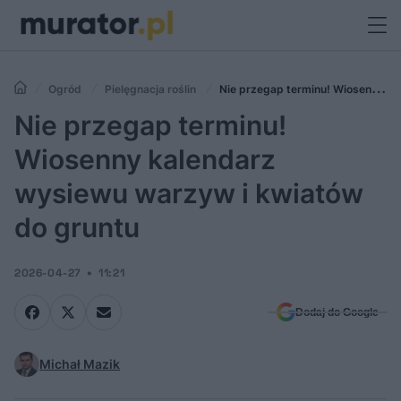
Ogród
Pielęgnacja roślin
Nie przegap terminu! Wiosenny
kalendarz wysiewu warzyw i kwiatów do gruntu
Nie przegap terminu!
Wiosenny kalendarz
wysiewu warzyw i kwiatów
do gruntu
2026-04-27
11:21
Dodaj do Google
Michał Mazik