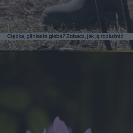
Ciężka, gliniasta gleba? Zobacz, jak ją rozluźnić