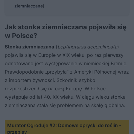
ziemniaczanej
Jak stonka ziemniaczana pojawiła się
w Polsce?
Stonka ziemniaczana
(
Leptinotarsa decemlineata
)
pojawiła się w Europie w XIX wieku, po raz pierwszy
odnotowano jest występowanie w niemieckiej Bremie.
Prawdopodobnie „przybyła” z Ameryki Północnej wraz
z importem żywności. Szkodnik szybko
rozprzestrzenił się na całą Europę. W Polsce
występuje od lat 40. XX wieku. W ciągu wieku stonka
ziemniaczana stała się problemem na skalę globalną.
Murator Ogroduje #2: Domowe opryski do roślin -
przepisy