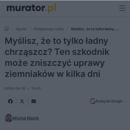
Ogród
Pielęgnacja roślin
Myślisz, że to tylko ładny
chrząszcz? Ten szkodnik może zniszczyć uprawy ziemniaków w kilka
Myślisz, że to tylko ładny
dni
chrząszcz? Ten szkodnik
może zniszczyć uprawy
ziemniaków w kilka dni
2026-06-10
11:03
Dodaj do Google
Michał Mazik