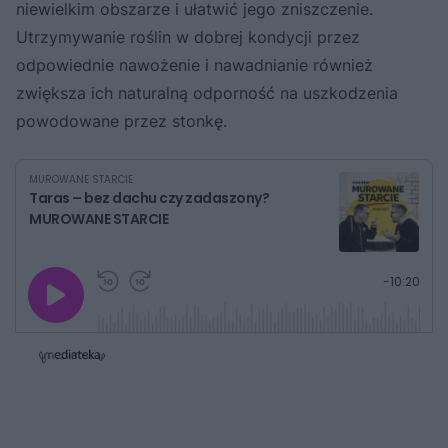
niewielkim obszarze i ułatwić jego zniszczenie.
Utrzymywanie roślin w dobrej kondycji przez
odpowiednie nawożenie i nawadnianie również
zwiększa ich naturalną odporność na uszkodzenia
powodowane przez stonkę.
MUROWANE STARCIE
Taras – bez dachu czy zadaszony?
MUROWANE STARCIE
G
P
P
P
-
10:20
r
r
r
o
a
z
z
j
z
e
e
w
w
o
i
i
s
ń
ń
t
1
1
0
0
a
s
s
ł
d
d
y
o
o
c
t
p