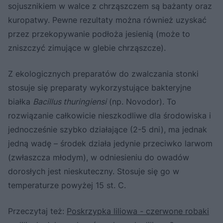
sojusznikiem w walce z chrząszczem są bażanty oraz
kuropatwy. Pewne rezultaty można również uzyskać
przez przekopywanie podłoża jesienią (może to
zniszczyć zimujące w glebie chrząszcze).
Z ekologicznych preparatów do zwalczania stonki
stosuje się preparaty wykorzystujące bakteryjne
białka
Bacillus thuringiensi
(np. Novodor). To
rozwiązanie całkowicie nieszkodliwe dla środowiska i
jednocześnie szybko działające (2-5 dni), ma jednak
jedną wadę – środek działa jedynie przeciwko larwom
(zwłaszcza młodym), w odniesieniu do owadów
dorosłych jest nieskuteczny. Stosuje się go w
temperaturze powyżej 15 st. C.
Przeczytaj też:
Poskrzypka liliowa - czerwone robaki