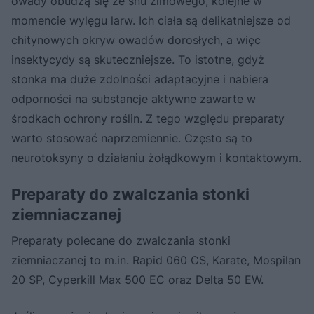
owady obudzą się ze snu zimowego, kolejne w
momencie wylęgu larw. Ich ciała są delikatniejsze od
chitynowych okryw owadów dorosłych, a więc
insektycydy są skuteczniejsze. To istotne, gdyż
stonka ma duże zdolności adaptacyjne i nabiera
odporności na substancje aktywne zawarte w
środkach ochrony roślin. Z tego względu preparaty
warto stosować naprzemiennie. Często są to
neurotoksyny o działaniu żołądkowym i kontaktowym.
Preparaty do zwalczania stonki
ziemniaczanej
Preparaty polecane do zwalczania stonki
ziemniaczanej to m.in. Rapid 060 CS, Karate, Mospilan
20 SP, Cyperkill Max 500 EC oraz Delta 50 EW.