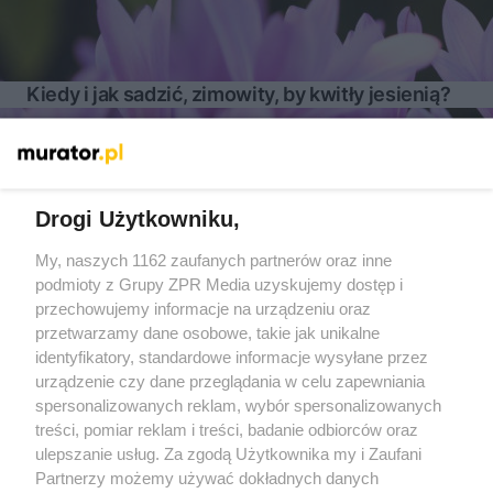
Kiedy i jak sadzić, zimowity, by kwitły jesienią?
Więcej
Drogi Użytkowniku,
My, naszych 1162 zaufanych partnerów oraz inne
Żaden utwór zamieszczony w serwisie nie może być powielany i
podmioty z Grupy ZPR Media uzyskujemy dostęp i
rozpowszechniany lub dalej rozpowszechniany w jakikolwiek
sposób (w tym także elektroniczny lub mechaniczny) na
przechowujemy informacje na urządzeniu oraz
jakimkolwiek polu eksploatacji w jakiejkolwiek formie, włącznie z
przetwarzamy dane osobowe, takie jak unikalne
umieszczaniem w Internecie bez pisemnej zgody właściciela praw.
Jakiekolwiek użycie lub wykorzystanie utworów w całości lub w
identyfikatory, standardowe informacje wysyłane przez
części z naruszeniem prawa, tzn. bez właściwej zgody, jest
urządzenie czy dane przeglądania w celu zapewniania
zabronione pod groźbą kary i może być ścigane prawnie.
spersonalizowanych reklam, wybór spersonalizowanych
treści, pomiar reklam i treści, badanie odbiorców oraz
ulepszanie usług. Za zgodą Użytkownika my i Zaufani
Partnerzy możemy używać dokładnych danych