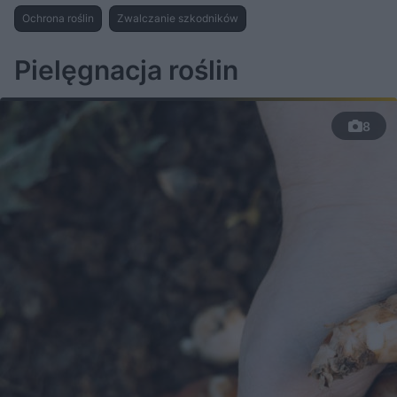
u
r
z
Ochrona roślin
Zwalczanie szkodników
ł
z
a
u
o
s
d
u
Â
Pielęgnacja roślin
8