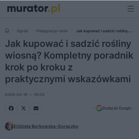
Ogród
Pielęgnacja roślin
Jak kupować i sadzić rośliny
wiosną? Kompletny poradnik krok po kroku z praktycznymi
Jak kupować i sadzić rośliny
wskazówkami
wiosną? Kompletny poradnik
krok po kroku z
praktycznymi wskazówkami
2026-04-10
13:06
Dodaj do Google
Elżbieta Borkowska-Gorączko