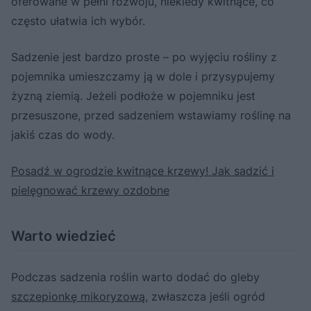
oferowane w pełni rozwoju, niekiedy kwitnące, co
często ułatwia ich wybór.
Sadzenie jest bardzo proste – po wyjęciu rośliny z
pojemnika umieszczamy ją w dole i przysypujemy
żyzną ziemią. Jeżeli podłoże w pojemniku jest
przesuszone, przed sadzeniem wstawiamy roślinę na
jakiś czas do wody.
Posadź w ogrodzie kwitnące krzewy! Jak sadzić i
pielęgnować krzewy ozdobne
Warto wiedzieć
Podczas sadzenia roślin warto dodać do gleby
szczepionkę mikoryzową
, zwłaszcza jeśli ogród