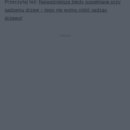
Przeczytaj też:
Najważniejsze błędy popełniane przy
sadzeniu drzew – tego nie wolno robić sadząc
drzewo!