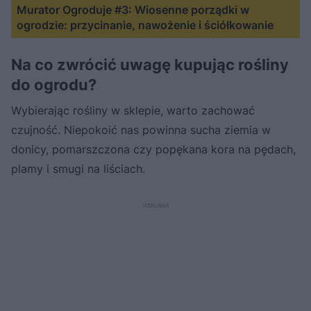
Murator Ogroduje #3: Wiosenne porządki w
ogrodzie: przycinanie, nawożenie i ściółkowanie
Na co zwrócić uwagę kupując rośliny
do ogrodu?
Wybierając rośliny w sklepie, warto zachować
czujność. Niepokoić nas powinna sucha ziemia w
donicy, pomarszczona czy popękana kora na pędach,
plamy i smugi na liściach.