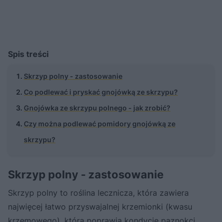
Spis treści
Skrzyp polny - zastosowanie
Co podlewać i pryskać gnojówką ze skrzypu?
Gnojówka ze skrzypu polnego - jak zrobić?
Czy można podlewać pomidory gnojówką ze
skrzypu?
Skrzyp polny - zastosowanie
Skrzyp polny to roślina lecznicza, która zawiera
najwięcej łatwo przyswajalnej krzemionki (kwasu
krzemowego), która poprawia kondycję paznokci