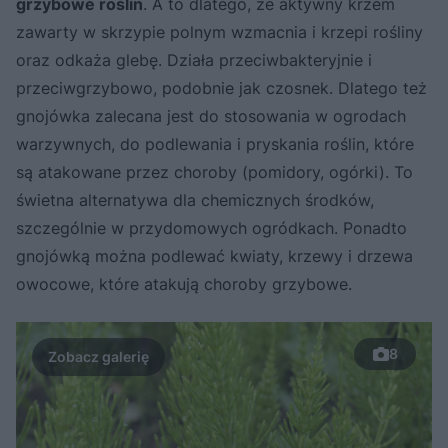
grzybowe roślin
. A to dlatego, że aktywny krzem
zawarty w skrzypie polnym wzmacnia i krzepi rośliny
oraz odkaża glebę. Działa przeciwbakteryjnie i
przeciwgrzybowo, podobnie jak czosnek. Dlatego też
gnojówka zalecana jest do stosowania w ogrodach
warzywnych, do podlewania i pryskania roślin, które
są atakowane przez choroby (pomidory, ogórki). To
świetna alternatywa dla chemicznych środków,
szczególnie w przydomowych ogródkach. Ponadto
gnojówką można podlewać kwiaty, krzewy i drzewa
owocowe, które atakują choroby grzybowe.
8