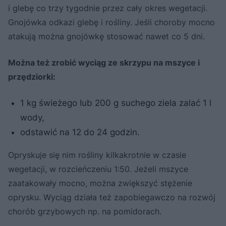
i glebę co trzy tygodnie przez cały okres wegetacji.
Gnojówka odkazi glebę i rośliny. Jeśli choroby mocno
atakują można gnojówkę stosować nawet co 5 dni.
Można też zrobić wyciąg ze skrzypu na mszyce i
przędziorki:
1 kg świeżego lub 200 g suchego ziela zalać 1 l
wody,
odstawić na 12 do 24 godzin.
Opryskuje się nim rośliny kilkakrotnie w czasie
wegetacji, w rozcieńczeniu 1:50. Jeżeli mszyce
zaatakowały mocno, można zwiększyć stężenie
oprysku. Wyciąg działa też zapobiegawczo na rozwój
chorób grzybowych np. na pomidorach.