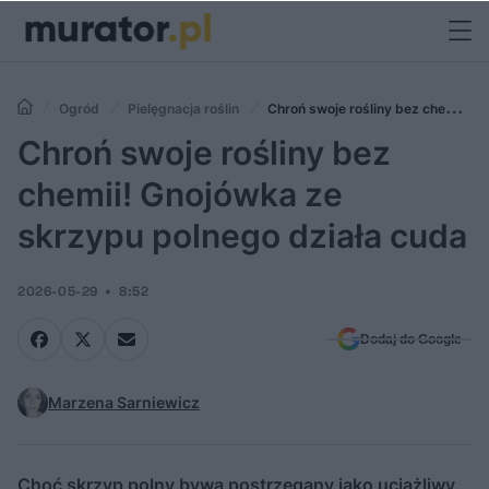
Ogród
Pielęgnacja roślin
Chroń swoje rośliny bez chemii!
Gnojówka ze skrzypu polnego działa cuda
Chroń swoje rośliny bez
chemii! Gnojówka ze
skrzypu polnego działa cuda
2026-05-29
8:52
Dodaj do Google
Marzena Sarniewicz
Choć skrzyp polny bywa postrzegany jako uciążliwy