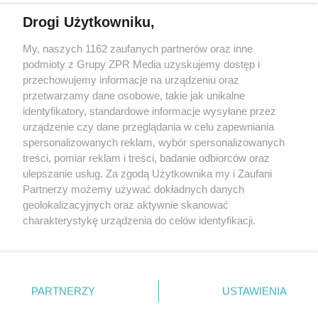
Więcej
Drogi Użytkowniku,
My, naszych 1162 zaufanych partnerów oraz inne
Żaden utwór zamieszczony w serwisie nie może być powielany i
podmioty z Grupy ZPR Media uzyskujemy dostęp i
rozpowszechniany lub dalej rozpowszechniany w jakikolwiek
sposób (w tym także elektroniczny lub mechaniczny) na
przechowujemy informacje na urządzeniu oraz
jakimkolwiek polu eksploatacji w jakiejkolwiek formie, włącznie z
przetwarzamy dane osobowe, takie jak unikalne
umieszczaniem w Internecie bez pisemnej zgody właściciela praw.
Jakiekolwiek użycie lub wykorzystanie utworów w całości lub w
identyfikatory, standardowe informacje wysyłane przez
części z naruszeniem prawa, tzn. bez właściwej zgody, jest
urządzenie czy dane przeglądania w celu zapewniania
zabronione pod groźbą kary i może być ścigane prawnie.
spersonalizowanych reklam, wybór spersonalizowanych
treści, pomiar reklam i treści, badanie odbiorców oraz
ulepszanie usług. Za zgodą Użytkownika my i Zaufani
Partnerzy możemy używać dokładnych danych
geolokalizacyjnych oraz aktywnie skanować
charakterystykę urządzenia do celów identyfikacji.
O nas
Ponieważ cenimy Twoją prywatność, prosimy o zgodę na
korzystanie z tych technologii poprzez kliknięcie
Informacje prawne
„Akceptuję”. Zgoda jest dobrowolna i zawsze możesz ją
zmienić/wycofać klikając przycisk ustawień prywatności
Nasze serwisy
PARTNERZY
USTAWIENIA
znajdujący się w lewym dolnym rogu strony
. Niektóre
rodzaje przetwarzania danych nie wymagają zgody
© 2026 Grupa ZPR Media