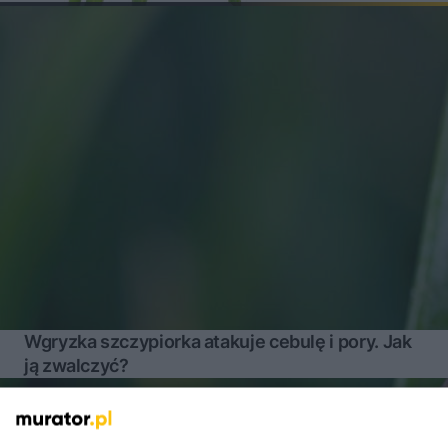
Wgryzka szczypiorka atakuje cebulę i pory. Jak
ją zwalczyć?