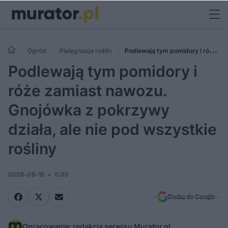
Ogród
Pielęgnacja roślin
Podlewają tym pomidory i róże
zamiast nawozu. Gnojówka z pokrzywy działa, ale nie pod wszystkie
Podlewają tym pomidory i
rośliny
róże zamiast nawozu.
Gnojówka z pokrzywy
działa, ale nie pod wszystkie
rośliny
2026-05-15
5:30
Dodaj do Google
Opracowanie: redakcja serwisu Murator.pl