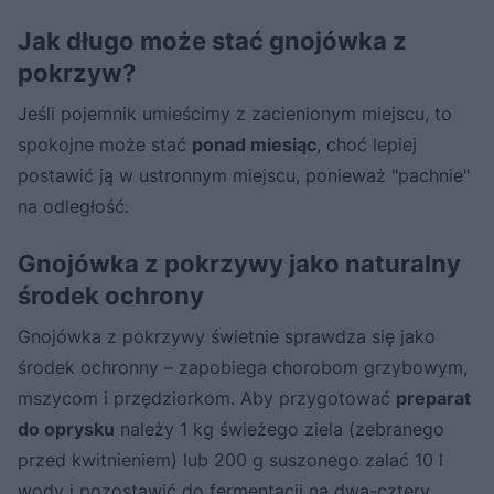
Jak długo może stać gnojówka z
pokrzyw?
Jeśli pojemnik umieścimy z zacienionym miejscu, to
spokojne może stać
ponad miesiąc
, choć lepiej
postawić ją w ustronnym miejscu, ponieważ "pachnie"
na odległość.
Gnojówka z pokrzywy jako naturalny
środek ochrony
Gnojówka z pokrzywy świetnie sprawdza się jako
środek ochronny – zapobiega chorobom grzybowym,
mszycom i przędziorkom. Aby przygotować
preparat
do oprysku
należy 1 kg świeżego ziela (zebranego
przed kwitnieniem) lub 200 g suszonego zalać 10 l
wody i pozostawić do fermentacji na dwa-cztery