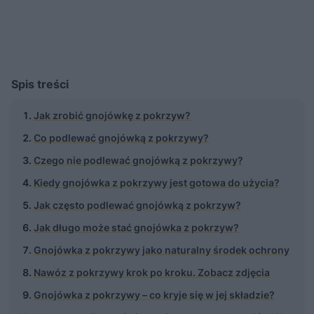
Spis treści
Jak zrobić gnojówkę z pokrzyw?
Co podlewać gnojówką z pokrzywy?
Czego nie podlewać gnojówką z pokrzywy?
Kiedy gnojówka z pokrzywy jest gotowa do użycia?
Jak często podlewać gnojówką z pokrzyw?
Jak długo może stać gnojówka z pokrzyw?
Gnojówka z pokrzywy jako naturalny środek ochrony
Nawóz z pokrzywy krok po kroku. Zobacz zdjęcia
Gnojówka z pokrzywy – co kryje się w jej składzie?