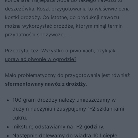
końca lata. Najlepsza woda do takiego nawozu to
deszczówka. Koszt przygotowania to właściwie cena
kostki drożdży. Co istotne, do produkcji nawozu
można wykorzystać drożdże, którym minął termin
przydatności spożywczej.
Przeczytaj też:
Wszystko o piwoniach, czyli jak
uprawiać piwonie w ogrodzie?
Mało problematyczny do przygotowania jest również
sfermentowany nawóz z drożdży
.
100 gram drożdży należy umieszczamy w
dużym naczyniu i zasypujemy 1-2 szklankami
cukru.
miksturę odstawiamy na 1-2 godziny.
Następnie dolewamy do wiadra 10 l ciepłej