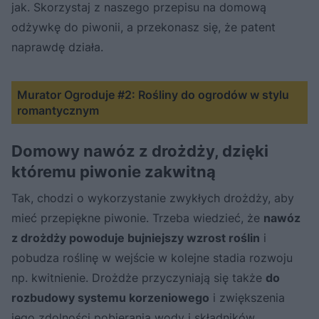
jak. Skorzystaj z naszego przepisu na domową
odżywkę do piwonii, a przekonasz się, że patent
naprawdę działa.
Murator Ogroduje #2: Rośliny do ogrodów w stylu
romantycznym
Domowy nawóz z drożdży, dzięki
któremu piwonie zakwitną
Tak, chodzi o wykorzystanie zwykłych drożdży, aby
mieć przepiękne piwonie. Trzeba wiedzieć, że
nawóz
z drożdży powoduje bujniejszy wzrost roślin
i
pobudza roślinę w wejście w kolejne stadia rozwoju
np. kwitnienie. Drożdże przyczyniają się także
do
rozbudowy systemu korzeniowego
i zwiększenia
jego zdolności pobierania wody i składników