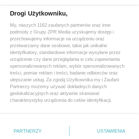
Więcej
Drogi Użytkowniku,
My, naszych 1162 zaufanych partnerów oraz inne
Żaden utwór zamieszczony w serwisie nie może być powielany i
podmioty z Grupy ZPR Media uzyskujemy dostęp i
rozpowszechniany lub dalej rozpowszechniany w jakikolwiek
sposób (w tym także elektroniczny lub mechaniczny) na
przechowujemy informacje na urządzeniu oraz
jakimkolwiek polu eksploatacji w jakiejkolwiek formie, włącznie z
przetwarzamy dane osobowe, takie jak unikalne
umieszczaniem w Internecie bez pisemnej zgody właściciela praw.
Jakiekolwiek użycie lub wykorzystanie utworów w całości lub w
identyfikatory, standardowe informacje wysyłane przez
części z naruszeniem prawa, tzn. bez właściwej zgody, jest
urządzenie czy dane przeglądania w celu zapewniania
zabronione pod groźbą kary i może być ścigane prawnie.
spersonalizowanych reklam, wybór spersonalizowanych
treści, pomiar reklam i treści, badanie odbiorców oraz
ulepszanie usług. Za zgodą Użytkownika my i Zaufani
Partnerzy możemy używać dokładnych danych
geolokalizacyjnych oraz aktywnie skanować
charakterystykę urządzenia do celów identyfikacji.
O nas
Ponieważ cenimy Twoją prywatność, prosimy o zgodę na
korzystanie z tych technologii poprzez kliknięcie
Informacje prawne
„Akceptuję”. Zgoda jest dobrowolna i zawsze możesz ją
zmienić/wycofać klikając przycisk ustawień prywatności
Nasze serwisy
PARTNERZY
USTAWIENIA
znajdujący się w lewym dolnym rogu strony
. Niektóre