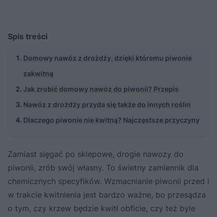
Spis treści
Domowy nawóz z drożdży, dzięki któremu piwonie
zakwitną
Jak zrobić domowy nawóz do piwonii? Przepis
Nawóz z drożdży przyda się także do innych roślin
Dlaczego piwonie nie kwitną? Najczęstsze przyczyny
Zamiast sięgać po sklepowe, drogie nawozy do
piwonii, zrób swój własny. To świetny zamiennik dla
chemicznych specyfików. Wzmacnianie piwonii przed i
w trakcie kwitnienia jest bardzo ważne, bo przesądza
o tym, czy krzew będzie kwitł obficie, czy też byle