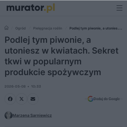
Ogród
Pielęgnacja roślin
Podlej tym piwonie, a utoniesz w
kwiatach. Sekret tkwi w popularnym produkcie spożywczym
Podlej tym piwonie, a
utoniesz w kwiatach. Sekret
tkwi w popularnym
produkcie spożywczym
2026-05-08
10:33
Dodaj do Google
Marzena Sarniewicz