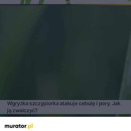
Wgryzka szczypiorka atakuje cebulę i pory. Jak
ją zwalczyć?