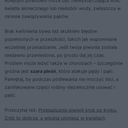
Kolejnym powodem może być niewystarczająca ilość
światła słonecznego lub niedobór wody, zwłaszcza w
okresie zawiązywania pąków.
Brak kwitnienia bywa też skutkiem błędów
popełnionych w przeszłości, takich jak wspomniane
wcześniej przesadzanie. Jeśli twoja piwonia została
niedawno przeniesiona, po prostu daj jej czas.
Problem może leżeć także w chorobach – szczególnie
groźna jest
szara pleśń
, która atakuje pędy i pąki.
Pamiętaj, by podczas podlewania nie moczyć liści, a
zainfekowane części rośliny niezwłocznie usuwać i
palić.
Przeczytaj też:
Przesadzanie piwonii krok po kroku.
Zrób to dobrze, a wiosną utoniesz w kwiatach