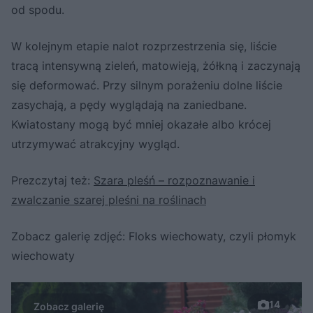
od spodu.
W kolejnym etapie nalot rozprzestrzenia się, liście
tracą intensywną zieleń, matowieją, żółkną i zaczynają
się deformować. Przy silnym porażeniu dolne liście
zasychają, a pędy wyglądają na zaniedbane.
Kwiatostany mogą być mniej okazałe albo krócej
utrzymywać atrakcyjny wygląd.
Prezczytaj też:
Szara pleśń – rozpoznawanie i
zwalczanie szarej pleśni na roślinach
Zobacz galerię zdjęć: Floks wiechowaty, czyli płomyk
wiechowaty
14