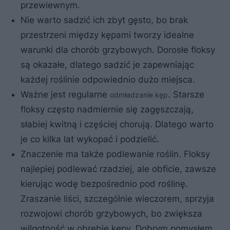
przewiewnym.
Nie warto sadzić ich zbyt gęsto, bo brak
przestrzeni między kępami tworzy idealne
warunki dla chorób grzybowych. Dorosłe floksy
są okazałe, dlatego sadzić je zapewniając
każdej roślinie odpowiednio dużo miejsca.
Ważne jest regularne
. Starsze
odmładzanie kęp
floksy często nadmiernie się zagęszczają,
słabiej kwitną i częściej chorują. Dlatego warto
je co kilka lat wykopać i podzielić.
Znaczenie ma także podlewanie roślin. Floksy
najlepiej podlewać rzadziej, ale obficie, zawsze
kierując wodę bezpośrednio pod roślinę.
Zraszanie liści, szczególnie wieczorem, sprzyja
rozwojowi chorób grzybowych, bo zwiększa
wilgotność w obrębie kępy. Dobrym pomysłem