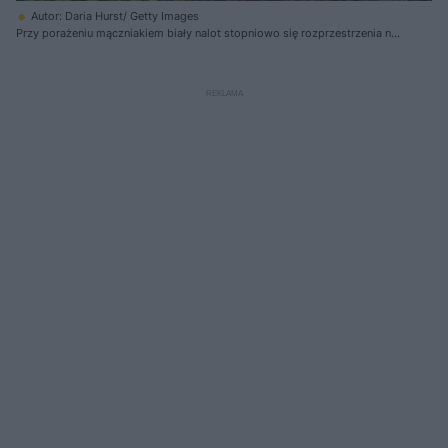
Autor: Daria Hurst/ Getty Images
Przy porażeniu mączniakiem biały nalot stopniowo się rozprzestrzenia na
kolejne liście floksa wiechowatego