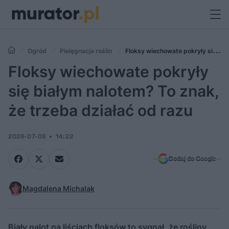
Ogród
Pielęgnacja roślin
Floksy wiechowate pokryły się
białym nalotem? To znak, że trzeba działać od razu
Floksy wiechowate pokryły
się białym nalotem? To znak,
że trzeba działać od razu
2026-07-09
14:22
Dodaj do Google
Magdalena Michalak
Biały nalot na liściach floksów to sygnał, że rośliny