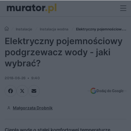
Instalacje
Instalacja wodna
Elektryczny pojemnościowy
podgrzewacz wody - jaki wybrać?
Elektryczny pojemnościowy
podgrzewacz wody - jaki
wybrać?
2018-06-26
9:40
Dodaj do Google
Małgorzata Drobnik
Ciepłą wodę o stałej komfortowej temperaturze