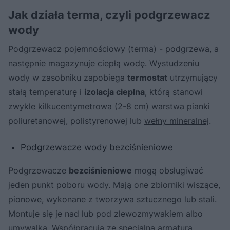
Jak działa terma, czyli podgrzewacz
wody
Podgrzewacz pojemnościowy (terma) - podgrzewa, a
następnie magazynuje ciepłą wodę. Wystudzeniu
wody w zasobniku zapobiega
termostat
utrzymujący
stałą temperaturę i
izolacja cieplna
, którą stanowi
zwykle kilkucentymetrowa (2-8 cm) warstwa pianki
poliuretanowej, polistyrenowej lub
wełny mineralnej
.
Podgrzewacze wody bezciśnieniowe
Podgrzewacze
bezciśnieniowe
mogą obsługiwać
jeden punkt poboru wody. Mają one zbiorniki wiszące,
pionowe, wykonane z tworzywa sztucznego lub stali.
Montuje się je nad lub pod zlewozmywakiem albo
umywalką. Współpracują ze specjalną armaturą,