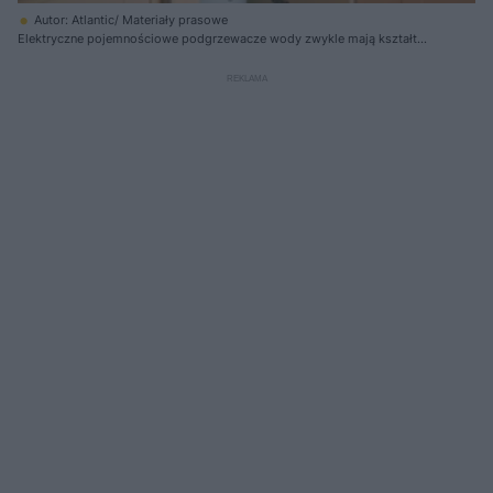
Autor: Atlantic/ Materiały prasowe
Elektryczne pojemnościowe podgrzewacze wody zwykle mają kształt
walca. Są przygotowane do pracy w pozycji pionowej