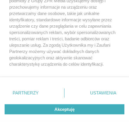
podmioty z Grupy ZPR Media uzyskujemy dostęp i
przechowujemy informacje na urządzeniu oraz
przetwarzamy dane osobowe, takie jak unikalne
identyfikatory, standardowe informacje wysyłane przez
Wiata, która zarabia na siebie.
urządzenie czy dane przeglądania w celu zapewniania
spersonalizowanych reklam, wybór spersonalizowanych
Policzyliśmy, ile kosztuje budowa
treści, pomiar reklam i treści, badanie odbiorców oraz
carportu
ulepszanie usług. Za zgodą Użytkownika my i Zaufani
Partnerzy możemy używać dokładnych danych
geolokalizacyjnych oraz aktywnie skanować
charakterystykę urządzenia do celów identyfikacji.
Ponieważ cenimy Twoją prywatność, prosimy o zgodę na
korzystanie z tych technologii poprzez kliknięcie
„Akceptuję”. Zgoda jest dobrowolna i zawsze możesz ją
zmienić/wycofać klikając przycisk ustawień prywatności
PARTNERZY
USTAWIENIA
znajdujący się w lewym dolnym rogu strony
. Niektóre
rodzaje przetwarzania danych nie wymagają zgody
Akceptuję
użytkownika, ale masz prawo sprzeciwić się takiemu
przetwarzaniu. Preferencje będą miały zastosowanie tylko
na tej witrynie.