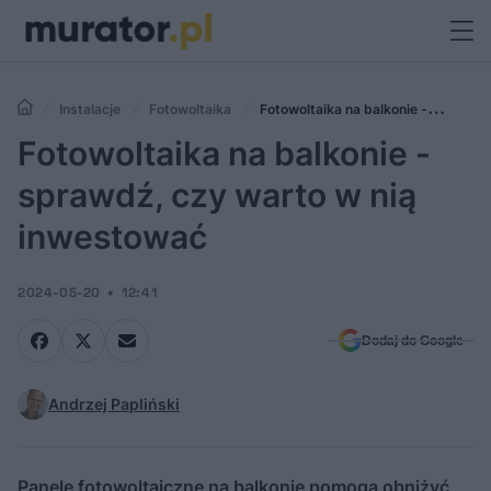
Instalacje
Fotowoltaika
Fotowoltaika na balkonie -
sprawdź, czy warto w nią inwestować
Fotowoltaika na balkonie -
sprawdź, czy warto w nią
inwestować
2024-05-20
12:41
Dodaj do Google
Andrzej Papliński
Panele fotowoltaiczne na balkonie pomogą obniżyć