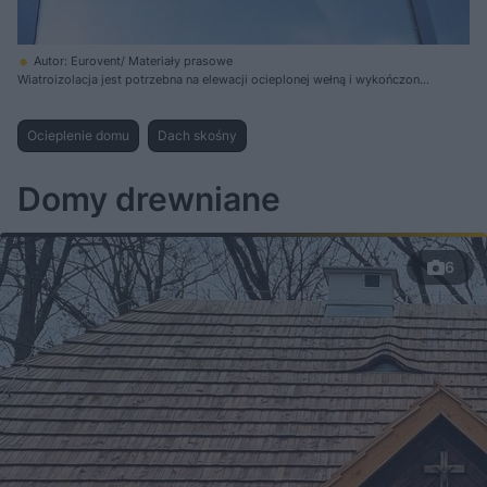
Autor: Eurovent/ Materiały prasowe
Wiatroizolacja jest potrzebna na elewacji ocieplonej wełną i wykończonej
płytami na konstrukcji stalowej
Ocieplenie domu
Dach skośny
Domy drewniane
6