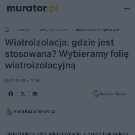
Budowa
Domy drewniane
Wiatroizolacja: gdzie jest
stosowana? Wybieramy folię wiatroizolacyjną
Wiatroizolacja: gdzie jest
stosowana? Wybieramy folię
wiatroizolacyjną
2021-11-03
11:54
Dodaj do Google
Anna Kazimierowicz
Jakie funkcje pełni wiatroizolacja, z czego i jak należy