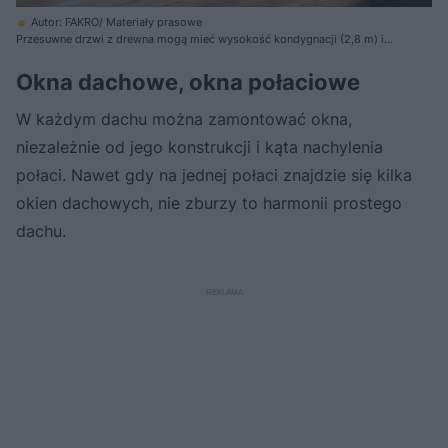
Autor: FAKRO/ Materiały prasowe
Przesuwne drzwi z drewna mogą mieć wysokość kondygnacji (2,8 m) i
szerokość około 3 m. Połączone z panoramicznym przeszkleniem stałym
tworzą efektowną szklaną ścianę
Okna dachowe, okna połaciowe
W każdym dachu można zamontować okna,
niezależnie od jego konstrukcji i kąta nachylenia
połaci. Nawet gdy na jednej połaci znajdzie się kilka
okien dachowych, nie zburzy to harmonii prostego
dachu.