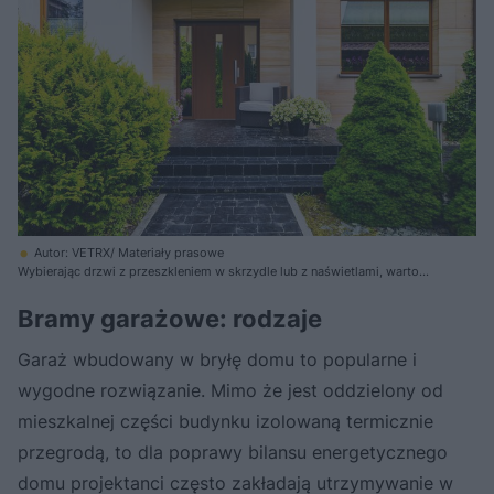
Autor: VETRX/ Materiały prasowe
Wybierając drzwi z przeszkleniem w skrzydle lub z naświetlami, warto
rozważyć zastosowanie szkła weneckiego, które pomoże zachować
prywatność
Bramy garażowe: rodzaje
Garaż wbudowany w bryłę domu to popularne i
wygodne rozwiązanie. Mimo że jest oddzielony od
mieszkalnej części budynku izolowaną termicznie
przegrodą, to dla poprawy bilansu energetycznego
domu projektanci często zakładają utrzymywanie w