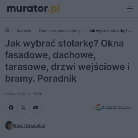
Budowa
Dom energooszczędny
Jak wybrać stolarkę?
Okna fasadowe, dachowe, tarasowe, drzwi wejściowe i bramy.
Jak wybrać stolarkę? Okna
Poradnik
fasadowe, dachowe,
tarasowe, drzwi wejściowe i
bramy. Poradnik
2024-11-08
11:36
Dodaj do Google
Ewa Trusewicz