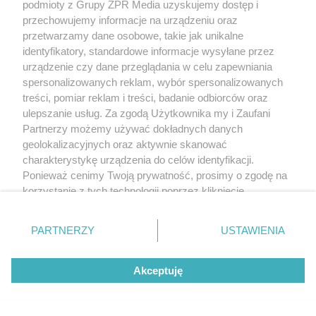
podmioty z Grupy ZPR Media uzyskujemy dostęp i
Przeczytaj również:
Bezpieczna brama garażowa:
przechowujemy informacje na urządzeniu oraz
bezpieczeństwo użytkowania bramy
przetwarzamy dane osobowe, takie jak unikalne
identyfikatory, standardowe informacje wysyłane przez
urządzenie czy dane przeglądania w celu zapewniania
spersonalizowanych reklam, wybór spersonalizowanych
treści, pomiar reklam i treści, badanie odbiorców oraz
ulepszanie usług. Za zgodą Użytkownika my i Zaufani
Partnerzy możemy używać dokładnych danych
geolokalizacyjnych oraz aktywnie skanować
charakterystykę urządzenia do celów identyfikacji.
Ponieważ cenimy Twoją prywatność, prosimy o zgodę na
korzystanie z tych technologii poprzez kliknięcie
„Akceptuję”. Zgoda jest dobrowolna i zawsze możesz ją
zmienić/wycofać klikając przycisk ustawień prywatności
PARTNERZY
USTAWIENIA
znajdujący się w lewym dolnym rogu strony
. Niektóre
rodzaje przetwarzania danych nie wymagają zgody
Autor: ALUPLAST/ Materiały prasowe
Akceptuję
użytkownika, ale masz prawo sprzeciwić się takiemu
Najpopularniejsze są obecnie bramy segmentowe. Mają bardzo dobre
parametry techniczne i wiele kolorów oraz wzorów wykończenia
przetwarzaniu. Preferencje będą miały zastosowanie tylko
powierzchni, więc łatwo je dopasować do każdej elewacji
Spójność estetyczna stolarki
na tej witrynie.