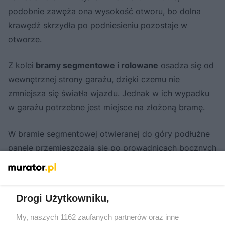
podobnie zawęża ona wysokość otworu, bo dolna
krawędź skrzydła po podniesieniu pozostaje w
otworze.
Z kolei
bramy segmentowe i rolowane
osadza się od
wewnętrznej strony garażu, dzięki czemu nie
zmniejsza się światła wjazdu. Jednak w ich wypadku
w garażu potrzebne jest miejsce na złożoną bramę.
W bramie segmentowej otwieranej do góry podłużne
panele przemieszczają się po prowadnicach bocznych
i zatrzymują się na szynach zamocowanych do sufitu.
Nad otworem muszą się zmieścić szyny, płaszcz
bramy i mechanizm sprężynowy Bramy rolowane
Drogi Użytkowniku,
zwijają się natomiast na bęben, podobnie jak żaluzje.
My, naszych 1162 zaufanych partnerów oraz inne