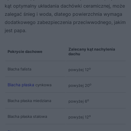
kąt optymalny układania dachówki ceramicznej, może
zalegać śnieg i woda, dlatego powierzchnia wymaga
dodatkowego zabezpieczenia przeciwwodnego, jakim
jest papa.
Zalecany kąt nachylenia
Pokrycie dachowe
dachu
Blacha falista
o
powyżej 12
Blacha płaska
cynkowa
o
powyżej 20
Blacha płaska miedziana
o
powyżej 6
Blacha płaska stalowa
o
powyżej 12