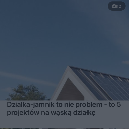
12
Działka-jamnik to nie problem - to 5
projektów na wąską działkę