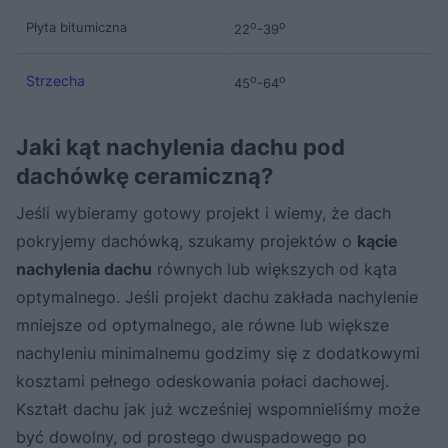
Płyta bitumiczna
o
o
22
-39
Strzecha
o
o
45
-64
Jaki kąt nachylenia dachu pod
dachówkę ceramiczną?
Jeśli wybieramy gotowy projekt i wiemy, że dach
pokryjemy dachówką, szukamy projektów o
kącie
nachylenia dachu
równych lub większych od kąta
optymalnego. Jeśli projekt dachu zakłada nachylenie
mniejsze od optymalnego, ale równe lub większe
nachyleniu minimalnemu godzimy się z dodatkowymi
kosztami pełnego odeskowania połaci dachowej.
Kształt dachu jak już wcześniej wspomnieliśmy może
być dowolny, od prostego dwuspadowego po