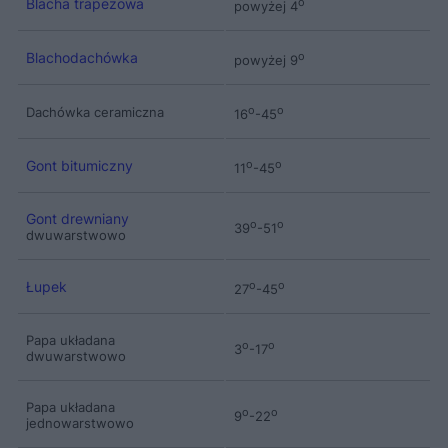
Blacha trapezowa
o
powyżej 4
Blachodachówka
o
powyżej 9
Dachówka ceramiczna
o
o
16
-45
Gont bitumiczny
o
o
11
-45
Gont drewniany
o
o
39
-51
dwuwarstwowo
Łupek
o
o
27
-45
Papa układana
o
o
3
-17
dwuwarstwowo
Papa układana
o
o
9
-22
jednowarstwowo