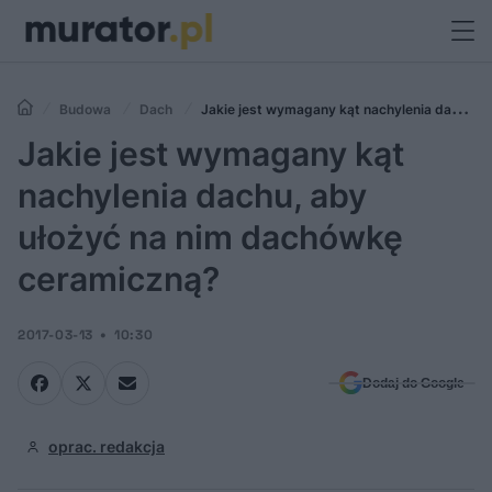
Budowa
Dach
Jakie jest wymagany kąt nachylenia dachu,
aby ułożyć na nim dachówkę ceramiczną?
Jakie jest wymagany kąt
nachylenia dachu, aby
ułożyć na nim dachówkę
ceramiczną?
2017-03-13
10:30
Dodaj do Google
oprac. redakcja