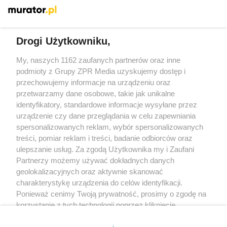
Więcej
Drogi Użytkowniku,
My, naszych 1162 zaufanych partnerów oraz inne
Żaden utwór zamieszczony w serwisie nie może być powielany i
rozpowszechniany lub dalej rozpowszechniany w jakikolwiek sposób
podmioty z Grupy ZPR Media uzyskujemy dostęp i
(w tym także elektroniczny lub mechaniczny) na jakimkolwiek polu
przechowujemy informacje na urządzeniu oraz
eksploatacji w jakiejkolwiek formie, włącznie z umieszczaniem w
przetwarzamy dane osobowe, takie jak unikalne
Internecie bez pisemnej zgody właściciela praw. Jakiekolwiek użycie
lub wykorzystanie utworów w całości lub w części z naruszeniem
identyfikatory, standardowe informacje wysyłane przez
prawa, tzn. bez właściwej zgody, jest zabronione pod groźbą kary i
urządzenie czy dane przeglądania w celu zapewniania
może być ścigane prawnie.
spersonalizowanych reklam, wybór spersonalizowanych
treści, pomiar reklam i treści, badanie odbiorców oraz
ulepszanie usług. Za zgodą Użytkownika my i Zaufani
Partnerzy możemy używać dokładnych danych
geolokalizacyjnych oraz aktywnie skanować
charakterystykę urządzenia do celów identyfikacji.
O nas
Ponieważ cenimy Twoją prywatność, prosimy o zgodę na
korzystanie z tych technologii poprzez kliknięcie
Informacje prawne
„Akceptuję”. Zgoda jest dobrowolna i zawsze możesz ją