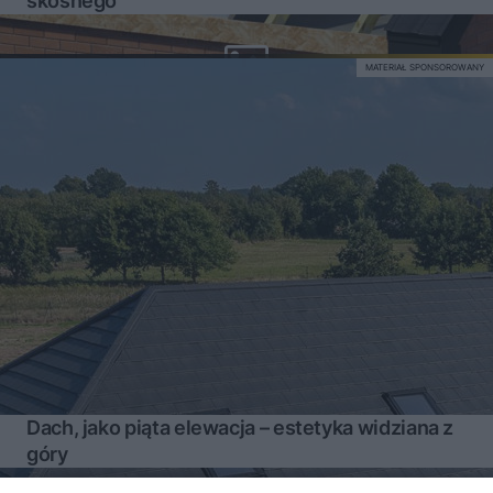
skośnego
MATERIAŁ SPONSOROWANY
Dach, jako piąta elewacja – estetyka widziana z
góry