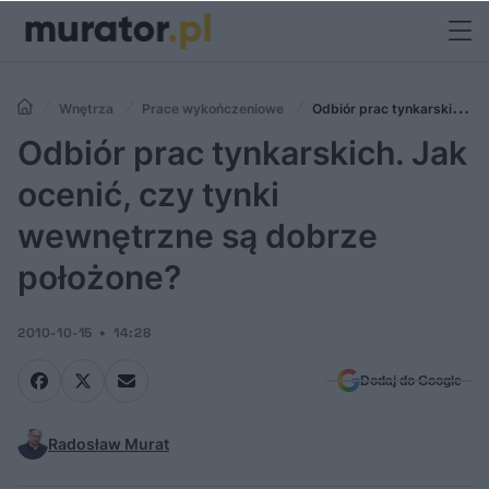
Wnętrza
Prace wykończeniowe
Odbiór prac tynkarskich.
Jak ocenić, czy tynki wewnętrzne są dobrze położone?
Odbiór prac tynkarskich. Jak
ocenić, czy tynki
wewnętrzne są dobrze
położone?
2010-10-15
14:28
Dodaj do Google
Radosław Murat