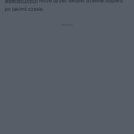
wewnętrznych
może ujrzeć światło dzienne dopiero
po jakimś czasie.