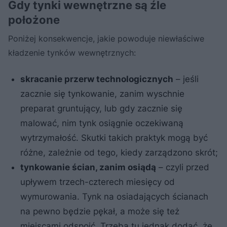
Gdy tynki wewnętrzne są źle
położone
Poniżej konsekwencje, jakie powoduje niewłaściwe
kładzenie tynków wewnętrznych:
skracanie przerw technologicznych
– jeśli
zacznie się tynkowanie, zanim wyschnie
preparat gruntujący, lub gdy zacznie się
malować, nim tynk osiągnie oczekiwaną
wytrzymałość. Skutki takich praktyk mogą być
różne, zależnie od tego, kiedy zarządzono skrót;
tynkowanie ścian, zanim osiądą
– czyli przed
upływem trzech-czterech miesięcy od
wymurowania. Tynk na osiadających ścianach
na pewno będzie pękał, a może się też
miejscami odspoić. Trzeba tu jednak dodać, że