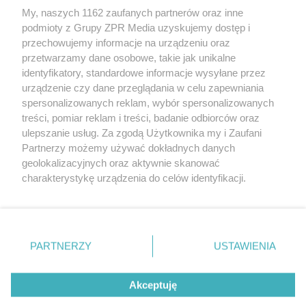
My, naszych 1162 zaufanych partnerów oraz inne
Żaden utwór zamieszczony w serwisie nie może być powielany i
podmioty z Grupy ZPR Media uzyskujemy dostęp i
rozpowszechniany lub dalej rozpowszechniany w jakikolwiek
sposób (w tym także elektroniczny lub mechaniczny) na
przechowujemy informacje na urządzeniu oraz
jakimkolwiek polu eksploatacji w jakiejkolwiek formie, włącznie z
przetwarzamy dane osobowe, takie jak unikalne
umieszczaniem w Internecie bez pisemnej zgody właściciela praw.
Jakiekolwiek użycie lub wykorzystanie utworów w całości lub w
identyfikatory, standardowe informacje wysyłane przez
części z naruszeniem prawa, tzn. bez właściwej zgody, jest
urządzenie czy dane przeglądania w celu zapewniania
zabronione pod groźbą kary i może być ścigane prawnie.
spersonalizowanych reklam, wybór spersonalizowanych
treści, pomiar reklam i treści, badanie odbiorców oraz
ulepszanie usług. Za zgodą Użytkownika my i Zaufani
Partnerzy możemy używać dokładnych danych
geolokalizacyjnych oraz aktywnie skanować
charakterystykę urządzenia do celów identyfikacji.
O nas
Ponieważ cenimy Twoją prywatność, prosimy o zgodę na
korzystanie z tych technologii poprzez kliknięcie
Informacje prawne
„Akceptuję”. Zgoda jest dobrowolna i zawsze możesz ją
zmienić/wycofać klikając przycisk ustawień prywatności
Nasze serwisy
PARTNERZY
USTAWIENIA
znajdujący się w lewym dolnym rogu strony
. Niektóre
© 2026 Grupa ZPR Media
rodzaje przetwarzania danych nie wymagają zgody
Akceptuję
użytkownika, ale masz prawo sprzeciwić się takiemu
przetwarzaniu. Preferencje będą miały zastosowanie tylko