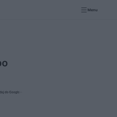
Menu
po
daj do Google