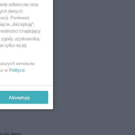
ścianki
anie odbiorców oraz
ń na
nych danych
kacji. Ponieważ
ięcie „Akceptuję”.
ywatności znajdujący
ą zgody użytkownika,
 tylko na tej
 naszych serwisów
esz w
Polityce
Akceptuję
suje jego