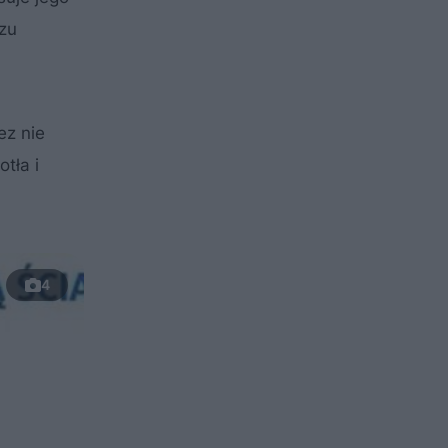
szu
ez nie
tła i
4