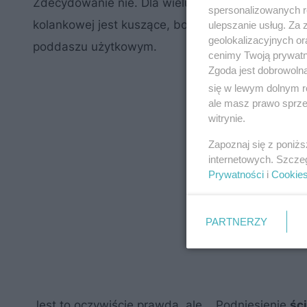
Zdecydowanie nie. Dla wielu inwestorów, działa
spersonalizowanych re
kolankowej jest kuszące, bo zwiększa się powie
ulepszanie usług. Za
geolokalizacyjnych or
poddaszu użytkowym.
cenimy Twoją prywatno
Zgoda jest dobrowoln
się w lewym dolnym r
ale masz prawo sprzec
witrynie.
Zapoznaj się z poniż
internetowych. Szcze
Prywatności
i
Cookie
PARTNERZY
Jest to oczywiście prawda, ale... Podniesienie
śc