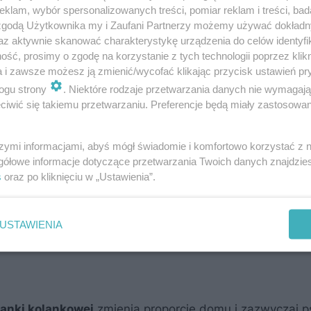
jących zazwyczaj za namową wykonawców, podniesienie 
klam, wybór spersonalizowanych treści, pomiar reklam i treści, bad
rzchnia użytkowa (powyżej 1,9 m wysokości) pomieszcze
 zgodą Użytkownika my i Zaufani Partnerzy możemy używać dokład
az aktywnie skanować charakterystykę urządzenia do celów identyfi
ść, prosimy o zgodę na korzystanie z tych technologii poprzez klikn
a i zawsze możesz ją zmienić/wycofać klikając przycisk ustawień pr
ogu strony
. Niektóre rodzaje przetwarzania danych nie wymagaj
iwić się takiemu przetwarzaniu. Preferencje będą miały zastosowanie
szymi informacjami, abyś mógł świadomie i komfortowo korzystać z
gółowe informacje dotyczące przetwarzania Twoich danych znajdzi
s
oraz po kliknięciu w „Ustawienia”.
USTAWIENIA
ianki kolankowej
zmienia proporcje domu i zazwyczaj p