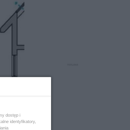
y dostęp i
lne identyfikatory,
iania