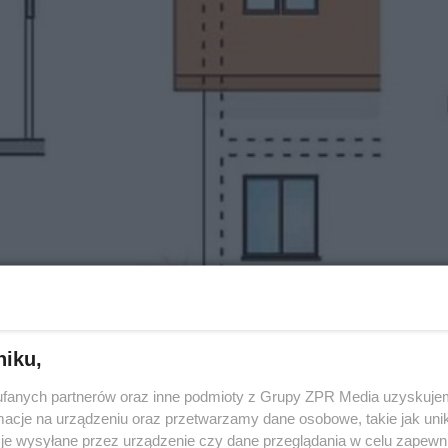
niku,
 opłaca?
fanych partnerów oraz inne podmioty z Grupy ZPR Media uzyskujem
cje na urządzeniu oraz przetwarzamy dane osobowe, takie jak unika
je wysyłane przez urządzenie czy dane przeglądania w celu zapewn