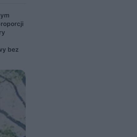
wym
roporcji
ry
wy bez