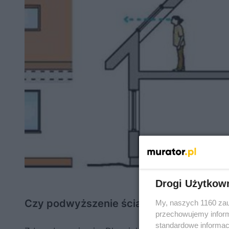
Drogi Użytkow
Czy podwyższenie ścianki kolankowej się
My, naszych 1160 zau
przechowujemy informa
standardowe informac