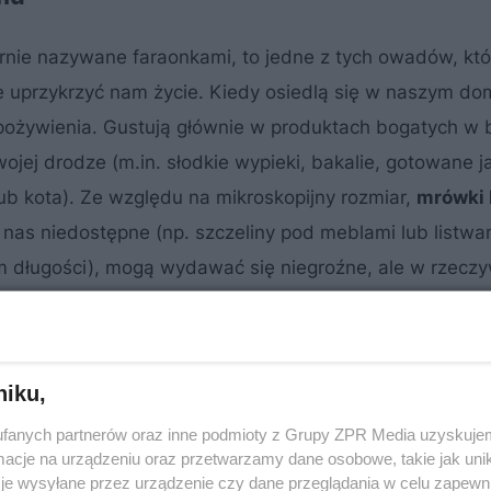
arnie nazywane faraonkami, to jedne z tych owadów, któ
e uprzykrzyć nam życie. Kiedy osiedlą się w naszym do
pożywienia. Gustują głównie w produktach bogatych w b
ojej drodze (m.in. słodkie wypieki, bakalie, gotowane ja
b kota). Ze względu na mikroskopijny rozmiar,
mrówki 
 nas niedostępne (np. szczeliny pod meblami lub listwa
długości), mogą wydawać się niegroźne, ale w rzeczy
niku,
fanych partnerów oraz inne podmioty z Grupy ZPR Media uzyskujem
cje na urządzeniu oraz przetwarzamy dane osobowe, takie jak unika
je wysyłane przez urządzenie czy dane przeglądania w celu zapewn