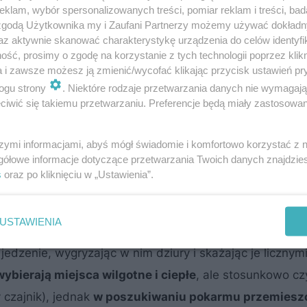
klam, wybór spersonalizowanych treści, pomiar reklam i treści, bad
 zgodą Użytkownika my i Zaufani Partnerzy możemy używać dokład
az aktywnie skanować charakterystykę urządzenia do celów identyfi
ść, prosimy o zgodę na korzystanie z tych technologii poprzez klikn
a i zawsze możesz ją zmienić/wycofać klikając przycisk ustawień pr
ogu strony
. Niektóre rodzaje przetwarzania danych nie wymagaj
iwić się takiemu przetwarzaniu. Preferencje będą miały zastosowanie
MATERIAŁ SPONSOROWANY
szymi informacjami, abyś mógł świadomie i komfortowo korzystać z
k prawidłowo zabezpieczyć
gółowe informacje dotyczące przetwarzania Twoich danych znajdzi
ocią?
s
oraz po kliknięciu w „Ustawienia”.
ne?
USTAWIENIA
dzenie, wygryzając w nim dziury i skażając je licznym
ybierają miejsca wilgotne i ciepłe
, ale stosunkowo cz
 czajnik), jednak
w poszukiwaniu pokarmu przemieszc