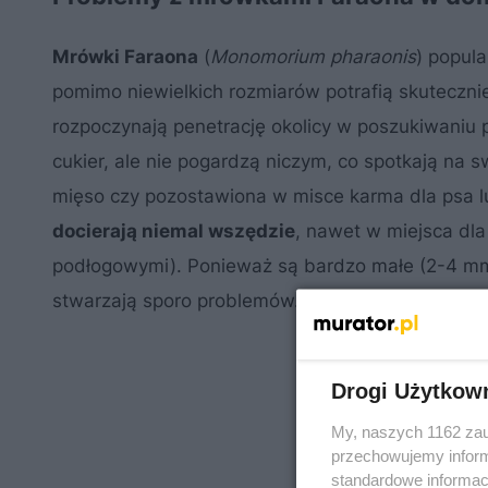
Mrówki Faraona
(
Monomorium pharaonis
) popul
pomimo niewielkich rozmiarów potrafią skuteczni
rozpoczynają penetrację okolicy w poszukiwaniu 
cukier, ale nie pogardzą niczym, co spotkają na sw
mięso czy pozostawiona w misce karma dla psa lu
docierają niemal wszędzie
, nawet w miejsca dla
podłogowymi). Ponieważ są bardzo małe (2-4 mm 
stwarzają sporo problemów.
Drogi Użytkow
My, naszych 1162 zau
przechowujemy informa
standardowe informac