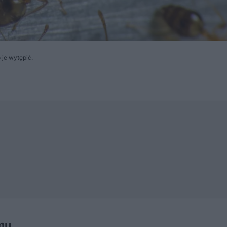
 je wytępić.
mu