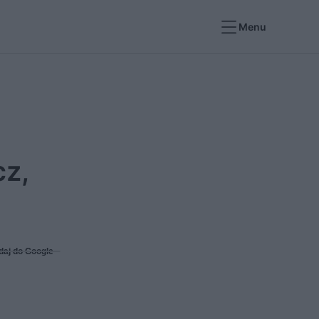
Menu
cz,
daj do Google