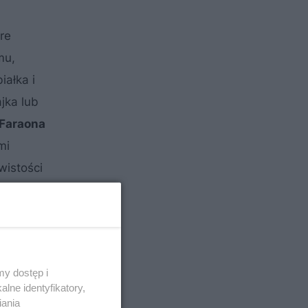
re
mu,
iałka i
jka lub
Faraona
mi
wistości
y dostęp i
lne identyfikatory,
iania