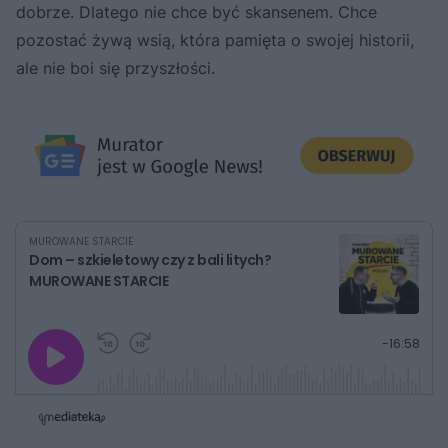
dobrze. Dlatego nie chce być skansenem. Chce
pozostać żywą wsią, która pamięta o swojej historii,
ale nie boi się przyszłości.
MUROWANE STARCIE
Dom – szkieletowy czy z bali litych?
MUROWANE STARCIE
G
P
P
P
-
16:58
r
r
r
o
a
z
z
j
z
e
e
w
w
o
i
i
s
ń
ń
t
1
1