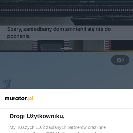
Szary, zaniedbany dom zmnienił się nie do
poznania
9
Drogi Użytkowniku,
My, naszych 1162 zaufanych partnerów oraz inne