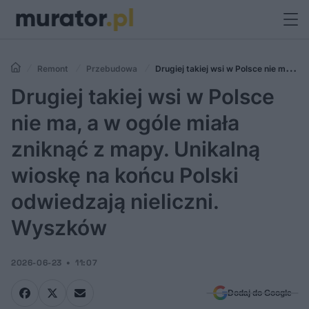
Remont
Przebudowa
Drugiej takiej wsi w Polsce nie ma, a
w ogóle miała zniknąć z mapy. Unikalną wioskę na końcu Polski
Drugiej takiej wsi w Polsce
odwiedzają nieliczni. Wyszków
nie ma, a w ogóle miała
zniknąć z mapy. Unikalną
wioskę na końcu Polski
odwiedzają nieliczni.
Wyszków
2026-06-23
11:07
Dodaj do Google