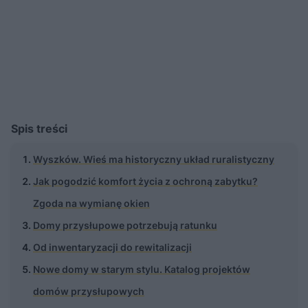
Spis treści
Wyszków. Wieś ma historyczny układ ruralistyczny
Jak pogodzić komfort życia z ochroną zabytku?
Zgoda na wymianę okien
Domy przysłupowe potrzebują ratunku
Od inwentaryzacji do rewitalizacji
Nowe domy w starym stylu. Katalog projektów
domów przysłupowych