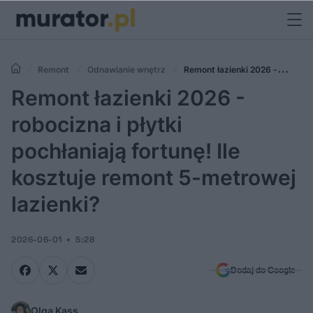
Remont
Odnawianie wnętrz
Remont łazienki 2026 -
robocizna i płytki pochłaniają fortunę! Ile kosztuje remont 5-metrowej
Remont łazienki 2026 -
lazienki?
robocizna i płytki
pochłaniają fortunę! Ile
kosztuje remont 5-metrowej
lazienki?
2026-06-01
5:28
Dodaj do Google
Olga Kass