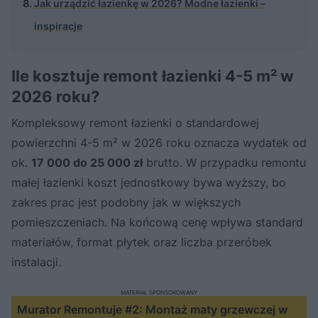
Jak urządzić łazienkę w 2026? Modne łazienki –
inspiracje
Ile kosztuje remont łazienki 4-5 m² w
2026 roku?
Kompleksowy remont łazienki o standardowej
powierzchni 4-5 m² w 2026 roku oznacza wydatek od
ok.
17 000 do 25 000 zł
brutto. W przypadku remontu
małej łazienki koszt jednostkowy bywa wyższy, bo
zakres prac jest podobny jak w większych
pomieszczeniach. Na końcową cenę wpływa standard
materiałów, format płytek oraz liczba przeróbek
instalacji.
MATERIAŁ SPONSOROWANY
Murator Remontuje #2: Montaż maty grzewczej w