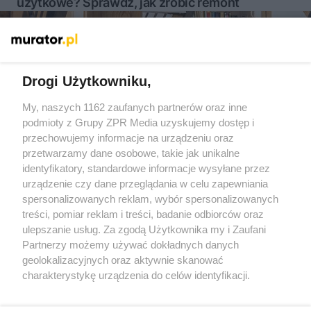
użytkowe? Sprawdź, jak zrobić remont
Więcej
Drogi Użytkowniku,
My, naszych 1162 zaufanych partnerów oraz inne
Żaden utwór zamieszczony w serwisie nie może być powielany i
podmioty z Grupy ZPR Media uzyskujemy dostęp i
rozpowszechniany lub dalej rozpowszechniany w jakikolwiek
sposób (w tym także elektroniczny lub mechaniczny) na
przechowujemy informacje na urządzeniu oraz
jakimkolwiek polu eksploatacji w jakiejkolwiek formie, włącznie z
przetwarzamy dane osobowe, takie jak unikalne
umieszczaniem w Internecie bez pisemnej zgody właściciela praw.
Jakiekolwiek użycie lub wykorzystanie utworów w całości lub w
identyfikatory, standardowe informacje wysyłane przez
części z naruszeniem prawa, tzn. bez właściwej zgody, jest
urządzenie czy dane przeglądania w celu zapewniania
zabronione pod groźbą kary i może być ścigane prawnie.
spersonalizowanych reklam, wybór spersonalizowanych
treści, pomiar reklam i treści, badanie odbiorców oraz
ulepszanie usług. Za zgodą Użytkownika my i Zaufani
Partnerzy możemy używać dokładnych danych
geolokalizacyjnych oraz aktywnie skanować
charakterystykę urządzenia do celów identyfikacji.
O nas
Ponieważ cenimy Twoją prywatność, prosimy o zgodę na
korzystanie z tych technologii poprzez kliknięcie