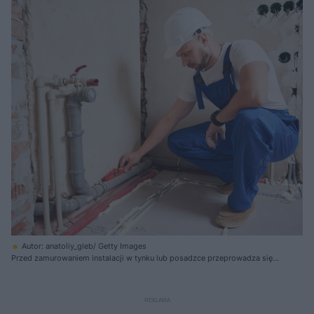
Autor: anatoliy_gleb/ Getty Images
Przed zamurowaniem instalacji w tynku lub posadzce przeprowadza się
próby ciśnieniowe i odpowietrzenie przewodów, co pozwala wykryć
ewentualne przecieki i zagwarantować szczelność całej instalacji