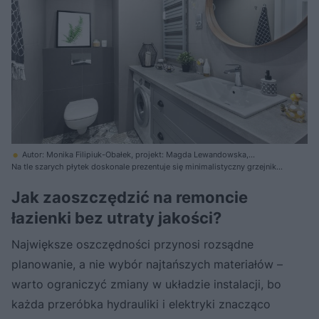
Autor: Monika Filipiuk-Obałek, projekt: Magda Lewandowska,
Katarzyna Mizera-Sroka/Yumi Design
Na tle szarych płytek doskonale prezentuje się minimalistyczny grzejnik
drabinkowy w srebrnym kolorze. Oprócz funkcji grzewczej, służy jako
praktyczny wieszak i suszarka na ręczniki
Jak zaoszczędzić na remoncie
łazienki bez utraty jakości?
Największe oszczędności przynosi rozsądne
planowanie, a nie wybór najtańszych materiałów –
warto ograniczyć zmiany w układzie instalacji, bo
każda przeróbka hydrauliki i elektryki znacząco