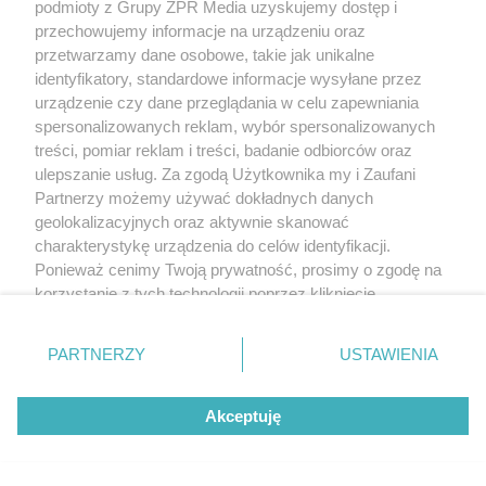
podmioty z Grupy ZPR Media uzyskujemy dostęp i
przechowujemy informacje na urządzeniu oraz
przetwarzamy dane osobowe, takie jak unikalne
identyfikatory, standardowe informacje wysyłane przez
urządzenie czy dane przeglądania w celu zapewniania
Masz klimatyzator? UDT ostrzega,
spersonalizowanych reklam, wybór spersonalizowanych
że bez tego certyfikatu montaż jest
treści, pomiar reklam i treści, badanie odbiorców oraz
nielegalny
ulepszanie usług. Za zgodą Użytkownika my i Zaufani
Partnerzy możemy używać dokładnych danych
geolokalizacyjnych oraz aktywnie skanować
charakterystykę urządzenia do celów identyfikacji.
Ponieważ cenimy Twoją prywatność, prosimy o zgodę na
korzystanie z tych technologii poprzez kliknięcie
„Akceptuję”. Zgoda jest dobrowolna i zawsze możesz ją
zmienić/wycofać klikając przycisk ustawień prywatności
PARTNERZY
USTAWIENIA
znajdujący się w lewym dolnym rogu strony
. Niektóre
rodzaje przetwarzania danych nie wymagają zgody
Akceptuję
użytkownika, ale masz prawo sprzeciwić się takiemu
przetwarzaniu. Preferencje będą miały zastosowanie tylko
na tej witrynie.