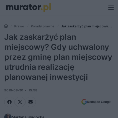
Prawo
Porady prawne
Jak zaskarżyć plan miejscowy? Gdy
uchwalony przez gminę plan miejscowy utrudnia realizację planowanej
Jak zaskarżyć plan
inwestycji
miejscowy? Gdy uchwalony
przez gminę plan miejscowy
utrudnia realizację
planowanej inwestycji
2019-08-30
15:58
Dodaj do Google
Martyna Sługocka