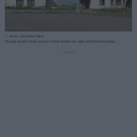
Autor: Jarosław Kąkol
Skargę na plan miej-scowy można wnieść do sądu administracyjnego
wimieniu własnym lub grupy mieszkańców gminy, którzy wyrażą pisemną
zgodę na taką reprezentację