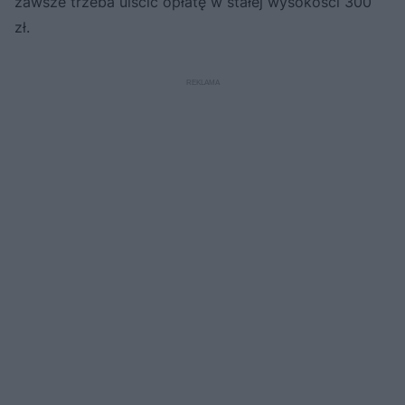
zawsze trzeba uiścić opłatę w stałej wysokości 300
zł.