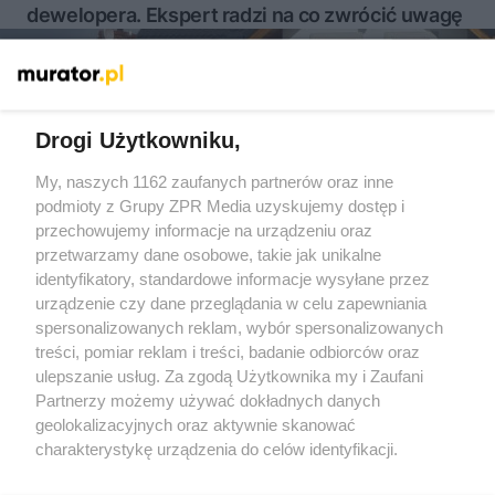
dewelopera. Ekspert radzi na co zwrócić uwagę
Więcej
Drogi Użytkowniku,
My, naszych 1162 zaufanych partnerów oraz inne
Żaden utwór zamieszczony w serwisie nie może być powielany i
podmioty z Grupy ZPR Media uzyskujemy dostęp i
rozpowszechniany lub dalej rozpowszechniany w jakikolwiek
sposób (w tym także elektroniczny lub mechaniczny) na
przechowujemy informacje na urządzeniu oraz
jakimkolwiek polu eksploatacji w jakiejkolwiek formie, włącznie z
przetwarzamy dane osobowe, takie jak unikalne
umieszczaniem w Internecie bez pisemnej zgody właściciela praw.
Jakiekolwiek użycie lub wykorzystanie utworów w całości lub w
identyfikatory, standardowe informacje wysyłane przez
części z naruszeniem prawa, tzn. bez właściwej zgody, jest
urządzenie czy dane przeglądania w celu zapewniania
zabronione pod groźbą kary i może być ścigane prawnie.
spersonalizowanych reklam, wybór spersonalizowanych
treści, pomiar reklam i treści, badanie odbiorców oraz
ulepszanie usług. Za zgodą Użytkownika my i Zaufani
Partnerzy możemy używać dokładnych danych
geolokalizacyjnych oraz aktywnie skanować
charakterystykę urządzenia do celów identyfikacji.
O nas
Ponieważ cenimy Twoją prywatność, prosimy o zgodę na