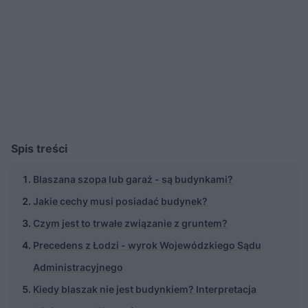
Spis treści
Blaszana szopa lub garaż - są budynkami?
Jakie cechy musi posiadać budynek?
Czym jest to trwałe związanie z gruntem?
Precedens z Łodzi - wyrok Wojewódzkiego Sądu
Administracyjnego
Kiedy blaszak nie jest budynkiem? Interpretacja