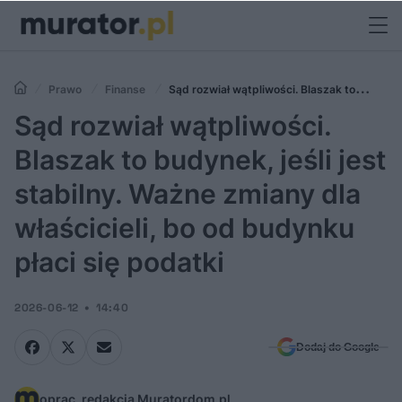
Prawo
Finanse
Sąd rozwiał wątpliwości. Blaszak to
budynek, jeśli jest stabilny. Ważne zmiany dla właścicieli, bo od
Sąd rozwiał wątpliwości.
budynku płaci się podatki
Blaszak to budynek, jeśli jest
stabilny. Ważne zmiany dla
właścicieli, bo od budynku
płaci się podatki
2026-06-12
14:40
Dodaj do Google
oprac. redakcja Muratordom.pl