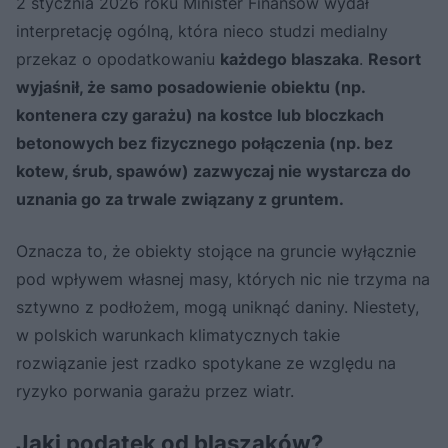
2 stycznia 2026 roku Minister Finansów wydał
interpretację ogólną, która nieco studzi medialny
przekaz o opodatkowaniu
każdego blaszaka
.
Resort
wyjaśnił, że samo posadowienie obiektu (np.
kontenera czy garażu) na kostce lub bloczkach
betonowych bez fizycznego połączenia (np. bez
kotew, śrub, spawów) zazwyczaj nie wystarcza do
uznania go za trwale związany z gruntem.
Oznacza to, że obiekty stojące na gruncie wyłącznie
pod wpływem własnej masy, których nic nie trzyma na
sztywno z podłożem, mogą uniknąć daniny. Niestety,
w polskich warunkach klimatycznych takie
rozwiązanie jest rzadko spotykane ze względu na
ryzyko porwania garażu przez wiatr.
Jaki podatek od blaszaków?