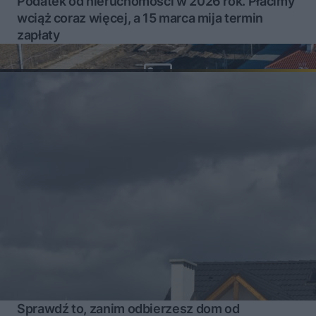
Podatek od nieruchomości w 2026 rok. Płacimy
wciąż coraz więcej, a 15 marca mija termin
zapłaty
Sprawdź to, zanim odbierzesz dom od