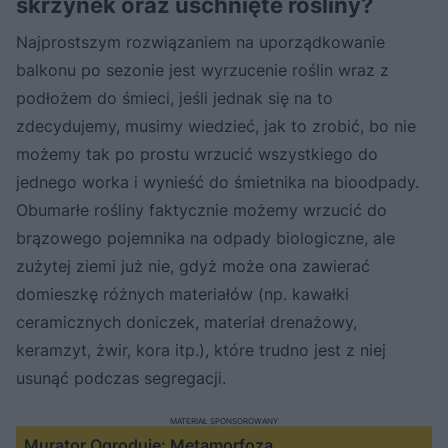
skrzynek oraz uschnięte rośliny?
Najprostszym rozwiązaniem na uporządkowanie
balkonu po sezonie jest wyrzucenie roślin wraz z
podłożem do śmieci, jeśli jednak się na to
zdecydujemy, musimy wiedzieć, jak to zrobić, bo nie
możemy tak po prostu wrzucić wszystkiego do
jednego worka i wynieść do śmietnika na bioodpady.
Obumarłe rośliny faktycznie możemy wrzucić do
brązowego pojemnika na odpady biologiczne, ale
zużytej ziemi już nie, gdyż może ona zawierać
domieszkę różnych materiałów (np. kawałki
ceramicznych doniczek, materiał drenażowy,
keramzyt, żwir, kora itp.), które trudno jest z niej
usunąć podczas segregacji.
MATERIAŁ SPONSOROWANY
Murator Ogroduje: Metamorfoza