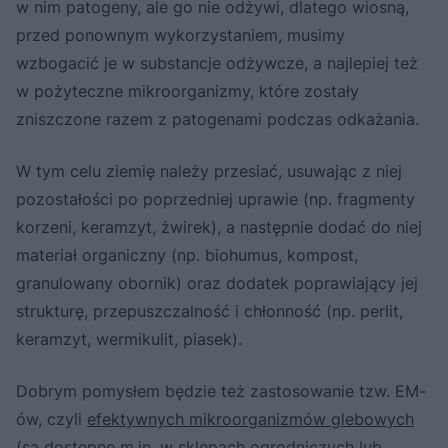
w nim patogeny, ale go nie odżywi, dlatego wiosną,
przed ponownym wykorzystaniem, musimy
wzbogacić je w substancje odżywcze, a najlepiej też
w pożyteczne mikroorganizmy, które zostały
zniszczone razem z patogenami podczas odkażania.
W tym celu ziemię należy przesiać, usuwając z niej
pozostałości po poprzedniej uprawie (np. fragmenty
korzeni, keramzyt, żwirek), a następnie dodać do niej
materiał organiczny (np. biohumus, kompost,
granulowany obornik) oraz dodatek poprawiający jej
strukturę, przepuszczalność i chłonność (np. perlit,
keramzyt, wermikulit, piasek).
Dobrym pomysłem będzie też zastosowanie tzw. EM-
ów, czyli
efektywnych mikroorganizmów glebowych
(są dostępne m.in. w sklepach ogrodniczych lub