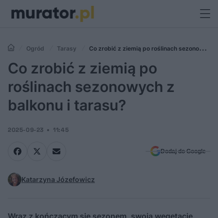
Ogród
Tarasy
Co zrobić z ziemią po roślinach sezonowych
z balkonu i tarasu?
Co zrobić z ziemią po
roślinach sezonowych z
balkonu i tarasu?
2025-09-23
11:45
Dodaj do Google
Katarzyna Józefowicz
Wraz z kończącym się sezonem, swoją wegetację