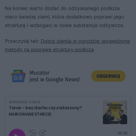
Na koniec warto dodać do odzyskanego podłoża
nieco świeżej ziemi, która dodatkowo poprawi jego
strukturę i wzbogaci w nowe substancje odżywcze.
Przeczytaj też:
Dobra ziemia w ogrodzie: sprawdzone
metody na poprawę struktury podłoża
MUROWANE STARCIE
Taras – bez dachu czy zadaszony?
MUROWANE STARCIE
G
P
P
P
-
10:20
r
r
r