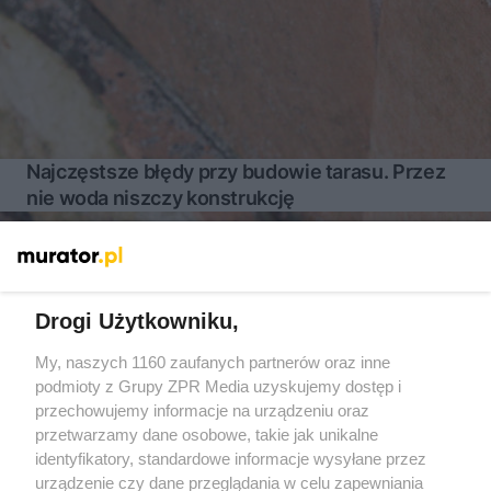
Najczęstsze błędy przy budowie tarasu. Przez
nie woda niszczy konstrukcję
Więcej
Drogi Użytkowniku,
My, naszych 1160 zaufanych partnerów oraz inne
Żaden utwór zamieszczony w serwisie nie może być powielany i
podmioty z Grupy ZPR Media uzyskujemy dostęp i
rozpowszechniany lub dalej rozpowszechniany w jakikolwiek
sposób (w tym także elektroniczny lub mechaniczny) na
przechowujemy informacje na urządzeniu oraz
jakimkolwiek polu eksploatacji w jakiejkolwiek formie, włącznie z
przetwarzamy dane osobowe, takie jak unikalne
umieszczaniem w Internecie bez pisemnej zgody właściciela praw.
Jakiekolwiek użycie lub wykorzystanie utworów w całości lub w
identyfikatory, standardowe informacje wysyłane przez
części z naruszeniem prawa, tzn. bez właściwej zgody, jest
urządzenie czy dane przeglądania w celu zapewniania