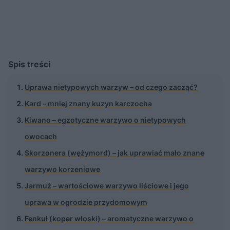
Spis treści
Uprawa nietypowych warzyw – od czego zacząć?
Kard – mniej znany kuzyn karczocha
Kiwano – egzotyczne warzywo o nietypowych
owocach
Skorzonera (wężymord) – jak uprawiać mało znane
warzywo korzeniowe
Jarmuż – wartościowe warzywo liściowe i jego
uprawa w ogrodzie przydomowym
Fenkuł (koper włoski) – aromatyczne warzywo o