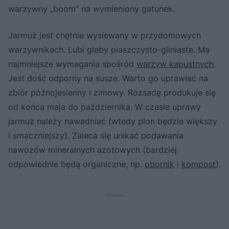
warzywny „boom” na wymieniony gatunek.
Jarmuż jest chętnie wysiewany w przydomowych
warzywnikach. Lubi gleby piaszczysto-gliniaste. Ma
najmniejsze wymagania spośród
warzyw kapustnych
.
Jest dość odporny na susze. Warto go uprawiać na
zbiór późnojesienny i zimowy. Rozsadę produkuje się
od końca maja do października. W czasie uprawy
jarmuż należy nawadniać (wtedy plon będzie większy
i smaczniejszy). Zaleca się unikać podawania
nawozów mineralnych azotowych (bardziej
odpowiednie będą organiczne, np.
obornik
i
kompost
).