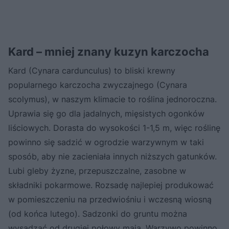
Kard – mniej znany kuzyn karczocha
Kard (Cynara cardunculus) to bliski krewny
popularnego karczocha zwyczajnego (Cynara
scolymus), w naszym klimacie to roślina jednoroczna.
Uprawia się go dla jadalnych, mięsistych ogonków
liściowych. Dorasta do wysokości 1-1,5 m, więc roślinę
powinno się sadzić w ogrodzie warzywnym w taki
sposób, aby nie zacieniała innych niższych gatunków.
Lubi gleby żyzne, przepuszczalne, zasobne w
składniki pokarmowe. Rozsadę najlepiej produkować
w pomieszczeniu na przedwiośniu i wczesną wiosną
(od końca lutego). Sadzonki do gruntu można
wysadzać od drugiej połowy maja. Warzywo powinno