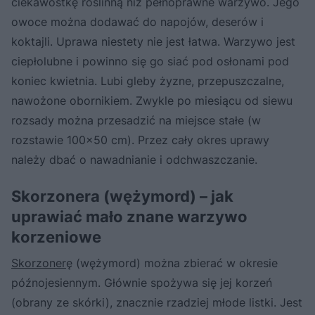
ciekawostkę roślinną niż pełnoprawne warzywo. Jego
owoce można dodawać do napojów, deserów i
koktajli. Uprawa niestety nie jest łatwa. Warzywo jest
ciepłolubne i powinno się go siać pod osłonami pod
koniec kwietnia. Lubi gleby żyzne, przepuszczalne,
nawożone obornikiem. Zwykle po miesiącu od siewu
rozsady można przesadzić na miejsce stałe (w
rozstawie 100x50 cm). Przez cały okres uprawy
należy dbać o nawadnianie i odchwaszczanie.
Skorzonera (wężymord) – jak
uprawiać mało znane warzywo
korzeniowe
Skorzoner
ę (wężymord) można zbierać w okresie
późnojesiennym. Głównie spożywa się jej korzeń
(obrany ze skórki), znacznie rzadziej młode listki. Jest