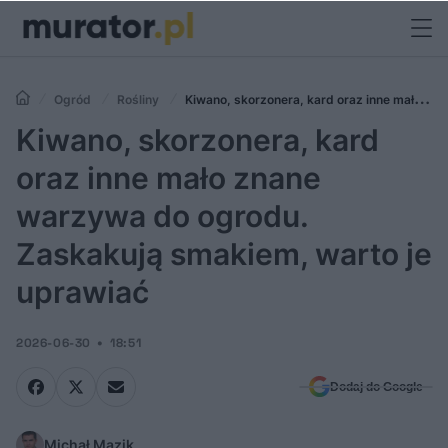
Ogród
Rośliny
Kiwano, skorzonera, kard oraz inne mało
znane warzywa do ogrodu. Zaskakują smakiem, warto je uprawiać
Kiwano, skorzonera, kard
oraz inne mało znane
warzywa do ogrodu.
Zaskakują smakiem, warto je
uprawiać
2026-06-30
18:51
Dodaj do Google
Michał Mazik