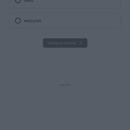
owoc
warzywo
Następne pytanie