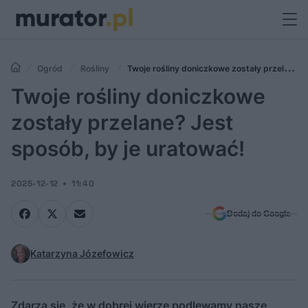
Ogród
Rośliny
Twoje rośliny doniczkowe zostały przelane?
Jest sposób, by je uratować!
Twoje rośliny doniczkowe
zostały przelane? Jest
sposób, by je uratować!
2025-12-12
11:40
Dodaj do Google
Katarzyna Józefowicz
Zdarza się, że w dobrej wierze podlewamy nasze