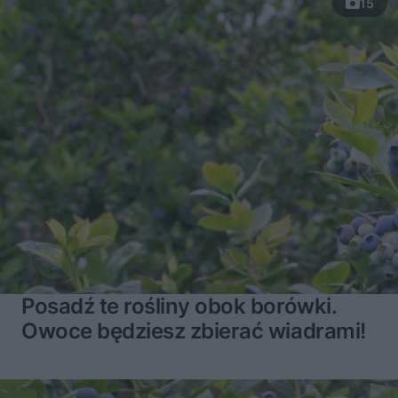
15
Posadź te rośliny obok borówki.
Owoce będziesz zbierać wiadrami!