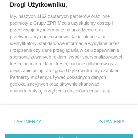
Drogi Użytkowniku,
My, naszych 1162 zaufanych partnerów oraz inne
Żaden utwór zamieszczony w serwisie nie może być powielany i
podmioty z Grupy ZPR Media uzyskujemy dostęp i
rozpowszechniany lub dalej rozpowszechniany w jakikolwiek
sposób (w tym także elektroniczny lub mechaniczny) na
przechowujemy informacje na urządzeniu oraz
jakimkolwiek polu eksploatacji w jakiejkolwiek formie, włącznie z
przetwarzamy dane osobowe, takie jak unikalne
umieszczaniem w Internecie bez pisemnej zgody właściciela praw.
Jakiekolwiek użycie lub wykorzystanie utworów w całości lub w
identyfikatory, standardowe informacje wysyłane przez
części z naruszeniem prawa, tzn. bez właściwej zgody, jest
urządzenie czy dane przeglądania w celu zapewniania
zabronione pod groźbą kary i może być ścigane prawnie.
spersonalizowanych reklam, wybór spersonalizowanych
treści, pomiar reklam i treści, badanie odbiorców oraz
ulepszanie usług. Za zgodą Użytkownika my i Zaufani
Partnerzy możemy używać dokładnych danych
geolokalizacyjnych oraz aktywnie skanować
charakterystykę urządzenia do celów identyfikacji.
O nas
Ponieważ cenimy Twoją prywatność, prosimy o zgodę na
korzystanie z tych technologii poprzez kliknięcie
Informacje prawne
„Akceptuję”. Zgoda jest dobrowolna i zawsze możesz ją
zmienić/wycofać klikając przycisk ustawień prywatności
Nasze serwisy
PARTNERZY
USTAWIENIA
znajdujący się w lewym dolnym rogu strony
. Niektóre
rodzaje przetwarzania danych nie wymagają zgody
© 2026 Grupa ZPR Media