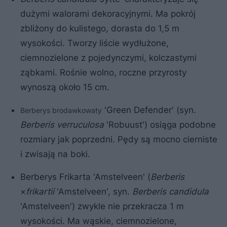
dużymi walorami dekoracyjnymi. Ma pokrój
zbliżony do kulistego, dorasta do 1,5 m
wysokości. Tworzy liście wydłużone,
ciemnozielone z pojedynczymi, kolczastymi
ząbkami. Rośnie wolno, roczne przyrosty
wynoszą około 15 cm.
'Green Defender' (syn.
Berberys brodawkowaty
Berberis verruculosa
'Robuust') osiąga podobne
rozmiary jak poprzedni. Pędy są mocno cierniste
i zwisają na boki.
Berberys Frikarta 'Amstelveen' (
Berberis
×
frikartii
'Amstelveen', syn.
Berberis candidula
'Amstelveen') zwykle nie przekracza 1 m
wysokości. Ma wąskie, ciemnozielone,