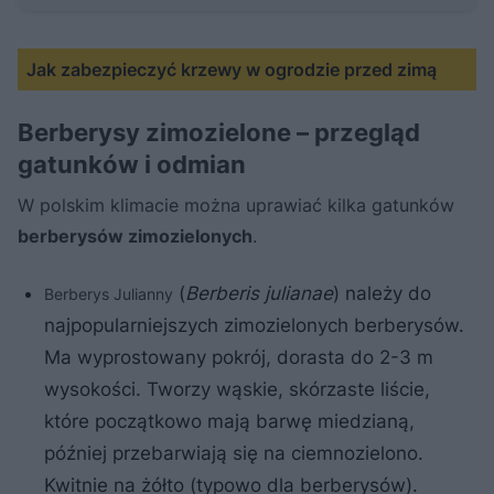
Jak zabezpieczyć krzewy w ogrodzie przed zimą
Berberysy zimozielone – przegląd
gatunków i odmian
W polskim klimacie można uprawiać kilka gatunków
berberysów zimozielonych
.
(
Berberis julianae
) należy do
Berberys Julianny
najpopularniejszych zimozielonych berberysów.
Ma wyprostowany pokrój, dorasta do 2-3 m
wysokości. Tworzy wąskie, skórzaste liście,
które początkowo mają barwę miedzianą,
później przebarwiają się na ciemnozielono.
Kwitnie na żółto (typowo dla berberysów).