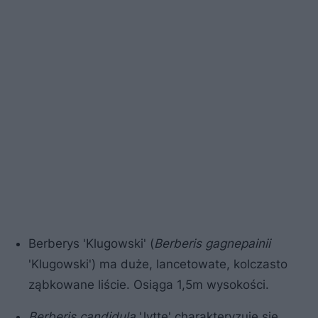
Berberys 'Klugowski' (
Berberis gagnepainii
'Klugowski') ma duże, lancetowate, kolczasto
ząbkowane liście. Osiąga 1,5m wysokości.
Berberis candidula
'Jytte' charakteryzuje się