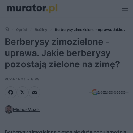
Ogród
Rośliny
Berberysy zimozielone - uprawa. Jakie
berberysy pozostają zielone na zimę?
Berberysy zimozielone -
uprawa. Jakie berberysy
pozostają zielone na zimę?
2023-11-03
8:29
Dodaj do Google
Michał Mazik
Berberysy zimozielone cieszą się dużą popularnością.