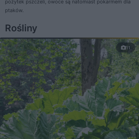
pożytek pszczeli, owoce są natomiast pokarmem dla
ptaków.
Rośliny
11