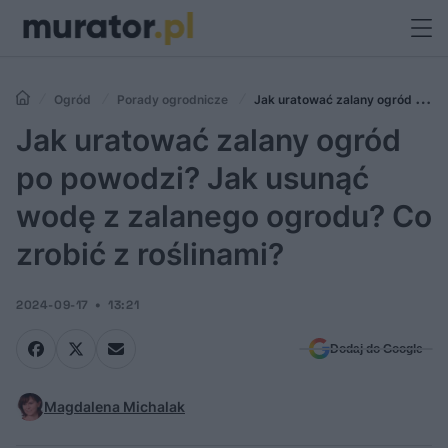
Ogród
Porady ogrodnicze
Jak uratować zalany ogród po
powodzi? Jak usunąć wodę z zalanego ogrodu? Co zrobić z roślinami?
Jak uratować zalany ogród
po powodzi? Jak usunąć
wodę z zalanego ogrodu? Co
zrobić z roślinami?
2024-09-17
13:21
Dodaj do Google
Magdalena Michalak