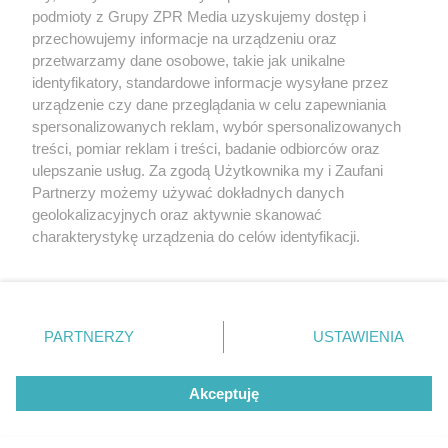
podmioty z Grupy ZPR Media uzyskujemy dostęp i
rozpowszechniany lub dalej rozpowszechniany w jakikolwiek
sposób (w tym także elektroniczny lub mechaniczny) na
przechowujemy informacje na urządzeniu oraz
jakimkolwiek polu eksploatacji w jakiejkolwiek formie, włącznie z
przetwarzamy dane osobowe, takie jak unikalne
umieszczaniem w Internecie bez pisemnej zgody właściciela praw.
Jakiekolwiek użycie lub wykorzystanie utworów w całości lub w
identyfikatory, standardowe informacje wysyłane przez
części z naruszeniem prawa, tzn. bez właściwej zgody, jest
urządzenie czy dane przeglądania w celu zapewniania
zabronione pod groźbą kary i może być ścigane prawnie.
spersonalizowanych reklam, wybór spersonalizowanych
treści, pomiar reklam i treści, badanie odbiorców oraz
ulepszanie usług. Za zgodą Użytkownika my i Zaufani
Partnerzy możemy używać dokładnych danych
geolokalizacyjnych oraz aktywnie skanować
charakterystykę urządzenia do celów identyfikacji.
O nas
Ponieważ cenimy Twoją prywatność, prosimy o zgodę na
korzystanie z tych technologii poprzez kliknięcie
Informacje prawne
„Akceptuję”. Zgoda jest dobrowolna i zawsze możesz ją
zmienić/wycofać klikając przycisk ustawień prywatności
Nasze serwisy
PARTNERZY
USTAWIENIA
znajdujący się w lewym dolnym rogu strony
. Niektóre
© 2026 Grupa ZPR Media
rodzaje przetwarzania danych nie wymagają zgody
Akceptuję
użytkownika, ale masz prawo sprzeciwić się takiemu
przetwarzaniu. Preferencje będą miały zastosowanie tylko
na tej witrynie.