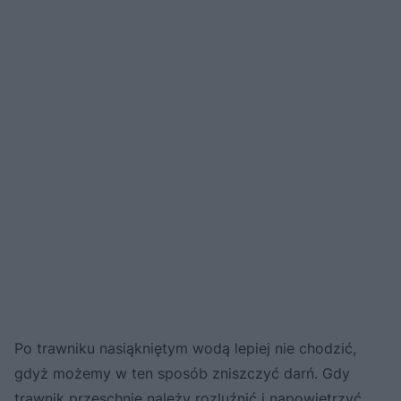
Po trawniku nasiąkniętym wodą lepiej nie chodzić,
gdyż możemy w ten sposób zniszczyć darń. Gdy
trawnik przeschnie należy rozluźnić i napowietrzyć