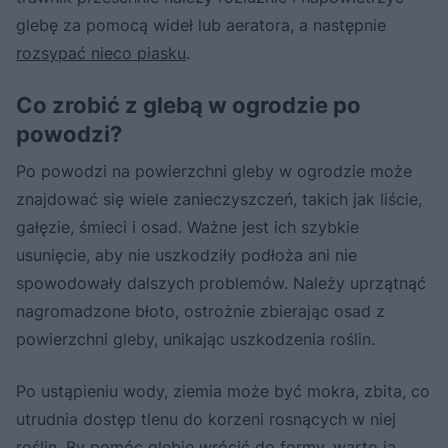
glebę za pomocą wideł lub aeratora, a następnie
rozsypać nieco piasku
.
Co zrobić z glebą w ogrodzie po
powodzi?
Po powodzi na powierzchni gleby w ogrodzie może
znajdować się wiele zanieczyszczeń, takich jak liście,
gałęzie, śmieci i osad. Ważne jest ich szybkie
usunięcie, aby nie uszkodziły podłoża ani nie
spowodowały dalszych problemów. Należy uprzątnąć
nagromadzone błoto, ostrożnie zbierając osad z
powierzchni gleby, unikając uszkodzenia roślin.
Po ustąpieniu wody, ziemia może być mokra, zbita, co
utrudnia dostęp tlenu do korzeni rosnących w niej
roślin. By pomóc glebie wrócić do formy, warto ją