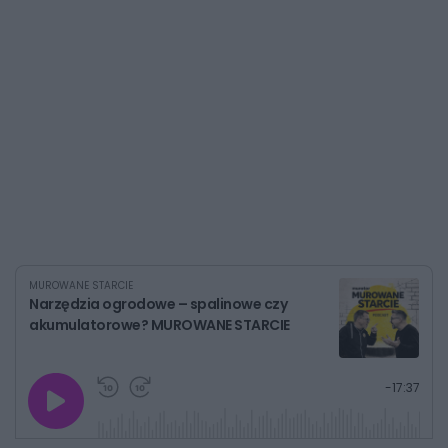
MUROWANE STARCIE
Narzędzia ogrodowe – spalinowe czy
akumulatorowe? MUROWANE STARCIE
G
P
P
P
-
17:37
r
r
r
o
a
z
z
j
z
e
e
w
w
o