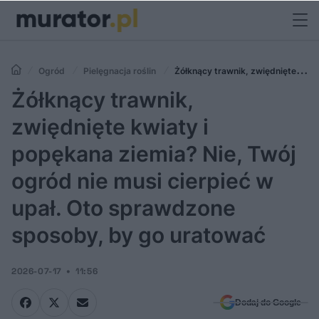
Ogród
Pielęgnacja roślin
Żółknący trawnik, zwiędnięte
kwiaty i popękana ziemia? Nie, Twój ogród nie musi cierpieć w upał.
Żółknący trawnik,
Oto sprawdzone sposoby, by go uratować
zwiędnięte kwiaty i
popękana ziemia? Nie, Twój
ogród nie musi cierpieć w
upał. Oto sprawdzone
sposoby, by go uratować
2026-07-17
11:56
Dodaj do Google