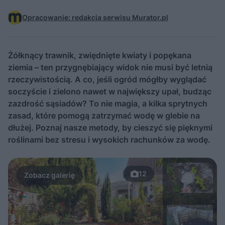
Opracowanie: redakcja serwisu Murator.pl
Żółknący trawnik, zwiędnięte kwiaty i popękana
ziemia – ten przygnębiający widok nie musi być letnią
rzeczywistością. A co, jeśli ogród mógłby wyglądać
soczyście i zielono nawet w największy upał, budząc
zazdrość sąsiadów? To nie magia, a kilka sprytnych
zasad, które pomogą zatrzymać wodę w glebie na
dłużej. Poznaj nasze metody, by cieszyć się pięknymi
roślinami bez stresu i wysokich rachunków za wodę.
12