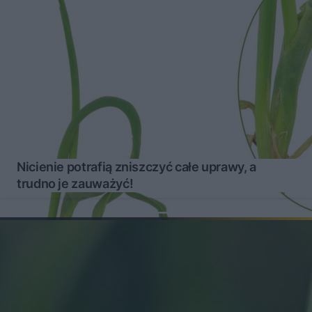
Nicienie potrafią zniszczyć całe uprawy, a
trudno je zauważyć!