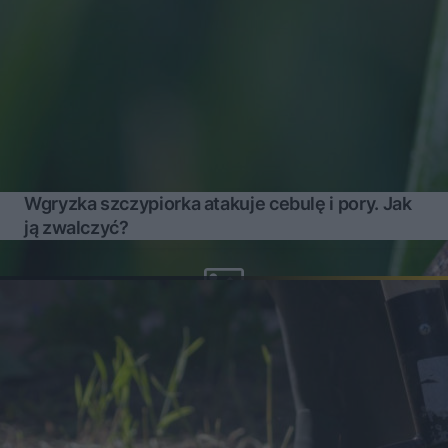
Wgryzka szczypiorka atakuje cebulę i pory. Jak
ją zwalczyć?