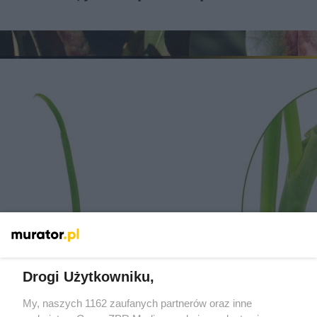
Drogi Użytkowniku,
Nicienie potrafią zniszczyć całe uprawy, a
My, naszych 1162 zaufanych partnerów oraz inne
trudno je zauważyć!