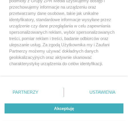
podmioty z Grupy ZPR Media uzyskujemy dostęp i
przechowujemy informacje na urządzeniu oraz
przetwarzamy dane osobowe, takie jak unikalne
identyfikatory, standardowe informacje wysyłane przez
urządzenie czy dane przeglądania w celu zapewniania
spersonalizowanych reklam, wybór spersonalizowanych
treści, pomiar reklam i treści, badanie odbiorców oraz
ulepszanie usług. Za zgodą Użytkownika my i Zaufani
Partnerzy możemy używać dokładnych danych
geolokalizacyjnych oraz aktywnie skanować
charakterystykę urządzenia do celów identyfikacji.
Ponieważ cenimy Twoją prywatność, prosimy o zgodę na
korzystanie z tych technologii poprzez kliknięcie
„Akceptuję”. Zgoda jest dobrowolna i zawsze możesz ją
zmienić/wycofać klikając przycisk ustawień prywatności
PARTNERZY
USTAWIENIA
znajdujący się w lewym dolnym rogu strony
. Niektóre
rodzaje przetwarzania danych nie wymagają zgody
Akceptuję
Wgryzka szczypiorka atakuje cebulę i pory. Jak
użytkownika, ale masz prawo sprzeciwić się takiemu
przetwarzaniu. Preferencje będą miały zastosowanie tylko
ją zwalczyć?
na tej witrynie.