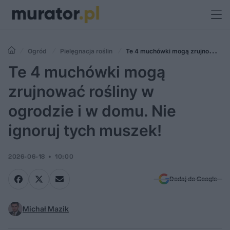
Ogród
Pielęgnacja roślin
Te 4 muchówki mogą zrujnować
rośliny w ogrodzie i w domu. Nie ignoruj tych muszek!
Te 4 muchówki mogą
zrujnować rośliny w
ogrodzie i w domu. Nie
ignoruj tych muszek!
2026-06-18
10:00
Dodaj do Google
Michał Mazik