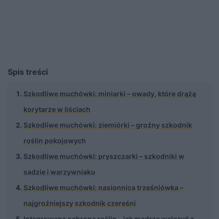
Spis treści
Szkodliwe muchówki: miniarki – owady, które drążą
korytarze w liściach
Szkodliwe muchówki: ziemiórki – groźny szkodnik
roślin pokojowych
Szkodliwe muchówki: pryszczarki – szkodniki w
sadzie i warzywniaku
Szkodliwe muchówki: nasionnica trześniówka –
najgroźniejszy szkodnik czereśni
Integrowana ochrona roślin – jak mądrze walczyć z