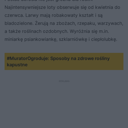
Najintensywniejsze loty obserwuje się od kwietnia do
czerwca. Larwy mają robakowaty kształt i są
bladozielone. Żerują na zbożach, rzepaku, warzywach,
a także roślinach ozdobnych. Wyróżnia się m.in.
miniarkę psiankowiankę, szklarniówkę i ciepłolubkę.
#MuratorOgroduje: Sposoby na zdrowe rośliny
kapustne