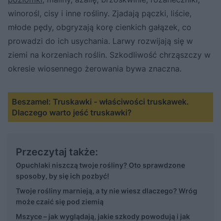
winorośl, cisy i inne rośliny. Zjadają pączki, liście,
młode pędy, obgryzają korę cienkich gałązek, co
prowadzi do ich usychania. Larwy rozwijają się w
ziemi na korzeniach roślin. Szkodliwość chrząszczy w
okresie wiosennego żerowania bywa znaczna.
Beszamel: Truskawki - właściwości truskawek.
Dlaczego warto jeść truskawki?
Przeczytaj także:
Opuchlaki niszczą twoje rośliny? Oto sprawdzone
sposoby, by się ich pozbyć!
Twoje rośliny marnieją, a ty nie wiesz dlaczego? Wróg
może czaić się pod ziemią
Mszyce – jak wyglądają, jakie szkody powodują i jak