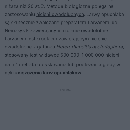
niższa niż 20 st.C. Metoda biologiczna polega na
zastosowaniu
nicieni owadolubnych
. Larwy opuchlaka
są skutecznie zwalczane preparatem Larvanem lub
Nemasys F zawierającymi nicienie owadolubne.
Larvanem jest środkiem zawierającym nicienie
owadolubne z gatunku
Heterorhabditis bacteriophora
,
stosowany jest w dawce 500 000–1 000 000 nicieni
2
na m
metodą opryskiwania lub podlewania gleby w
celu
zniszczenia larw opuchlaków
.