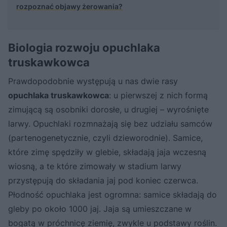
rozpoznać objawy żerowania?
Biologia rozwoju opuchlaka
truskawkowca
Prawdopodobnie występują u nas dwie rasy
opuchlaka truskawkowca
: u pierwszej z nich formą
zimującą są osobniki dorosłe, u drugiej – wyrośnięte
larwy. Opuchlaki rozmnażają się bez udziału samców
(partenogenetycznie, czyli dzieworodnie). Samice,
które zimę spędziły w glebie, składają jaja wczesną
wiosną, a te które zimowały w stadium larwy
przystępują do składania jaj pod koniec czerwca.
Płodność opuchlaka jest ogromna: samice składają do
gleby po około 1000 jaj. Jaja są umieszczane w
bogatą w próchnicę ziemię, zwykle u podstawy roślin.