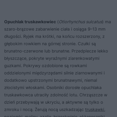
Opuchlak truskawkowiec
(
Otiorhynchus sulcatus
) ma
szaro-brązowe zabarwienie ciała i osiąga 9–13 mm
długości. Ryjek ma krótki, na końcu rozszerzony, z
głębokim rowkiem na górnej stronie. Czułki są
brunatno-czerwone lub brunatne. Przedplecze lekko
błyszczące, pokryte wyraźnymi ziarenkowatymi
guzkami. Pokrywy ozdobione są rowkami
oddzielonymi międzyrzędami silnie ziarnowanymi i
dodatkowo upstrzonymi brunatnawymi, niemal
złocistymi włoskami. Osobniki dorosłe opuchlaka
truskawkowca utraciły zdolność lotu. Chrząszcze w
dzień przebywają w ukryciu, a aktywne są tylko o
zmroku i nocą. Żerują nocą uszkadzając
truskawki
,
poziomki
, maliny, azalię, brzoskwinie, różaneczniki,