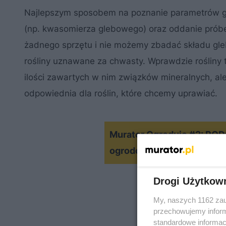
Najlepszym sposobem na poznanie parametrów gle
(np. kwasomierza glebowego) oraz oddanie próbe
żadnego sprzętu i nie możemy zbadać składu gle
rośliny uznawane za chwasty. Wprawdzie rośliny 
ilości zawartych w nim związków mineralnych, al
odpowiednia dla roślin, które chcemy uprawiać.
Murator Ogroduje #2: RODO
ogrodowy?
Drogi Użytkow
My, naszych 1162 zau
przechowujemy informa
standardowe informac