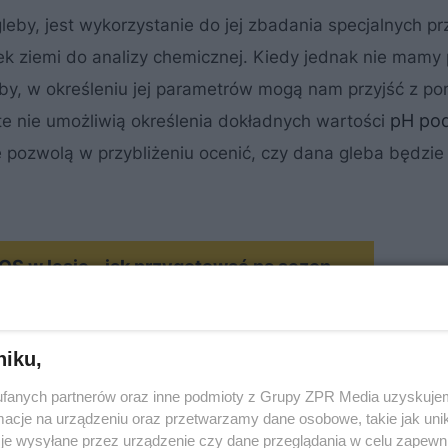
by, jest wykorzystanie do jej zbadania specjalnych p
k ziemi do analizy chemicznej. Kiedy jednak nie mamy
by, w określeniu jej parametrów mogą nam przyjść z p
pH po
te nie umożliwią określenia dokładnych wartości
e pozwolą w przybliżeniu ocenić, czy dana gleba będzie
MATERIAŁ SPONSOROWANY
S w lesie - jak przygotować na sezon
niku,
fanych partnerów oraz inne podmioty z Grupy ZPR Media uzyskujem
cje na urządzeniu oraz przetwarzamy dane osobowe, takie jak unika
je wysyłane przez urządzenie czy dane przeglądania w celu zapewn