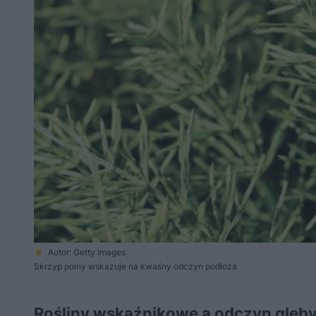
Autor: Getty Images
Skrzyp polny wskazuje na kwaśny odczyn podłoża
Rośliny wskaźnikowe a odczyn gleb