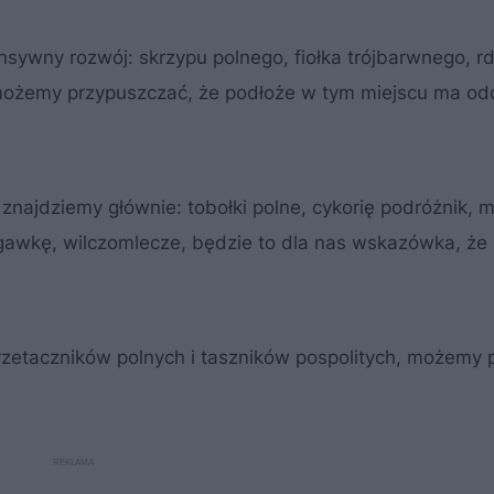
sywny rozwój: skrzypu polnego, fiołka trójbarwnego, r
 możemy przypuszczać, że podłoże w tym miejscu ma od
ajdziemy głównie: tobołki polne, cykorię podróżnik, m
egawkę, wilczomlecze, będzie to dla nas wskazówka, że
rzetaczników polnych i taszników pospolitych, możemy p