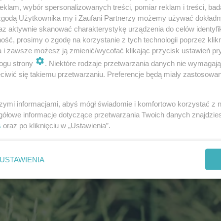
klam, wybór spersonalizowanych treści, pomiar reklam i treści, bad
 zgodą Użytkownika my i Zaufani Partnerzy możemy używać dokład
az aktywnie skanować charakterystykę urządzenia do celów identyfi
ść, prosimy o zgodę na korzystanie z tych technologii poprzez klikn
a i zawsze możesz ją zmienić/wycofać klikając przycisk ustawień pr
ogu strony
. Niektóre rodzaje przetwarzania danych nie wymagaj
iwić się takiemu przetwarzaniu. Preferencje będą miały zastosowanie
szymi informacjami, abyś mógł świadomie i komfortowo korzystać z
ólnie chętnie zasiedlają konkretne podłoża, a na innyc
gółowe informacje dotyczące przetwarzania Twoich danych znajdzi
s
oraz po kliknięciu w „Ustawienia”.
a się roślinami wskaźnikowymi i wykorzystuje do wst
na w przybliżeniu określić jego skład chemiczny or
USTAWIENIA