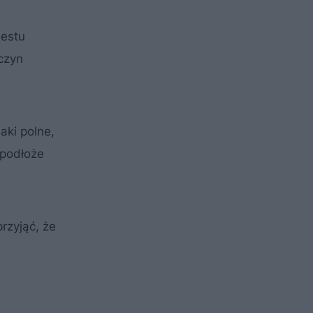
destu
czyn
aki polne,
 podłoże
rzyjąć, że