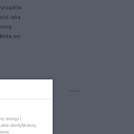
rzyrządów
 pod ręką
omocą
dłoża
ani
y dostęp i
lne identyfikatory,
iania