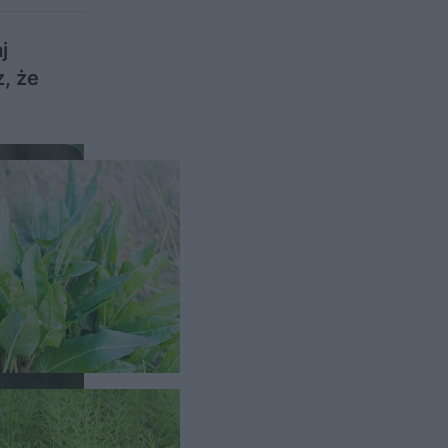
j
z, że