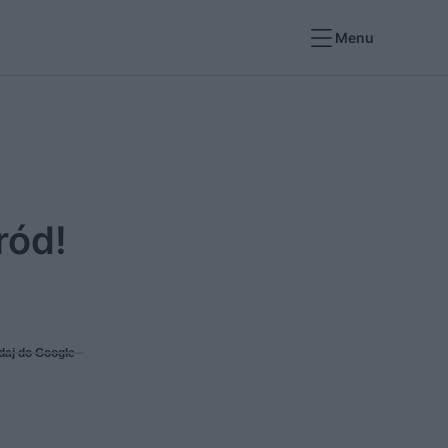
Menu
ród!
daj do Google