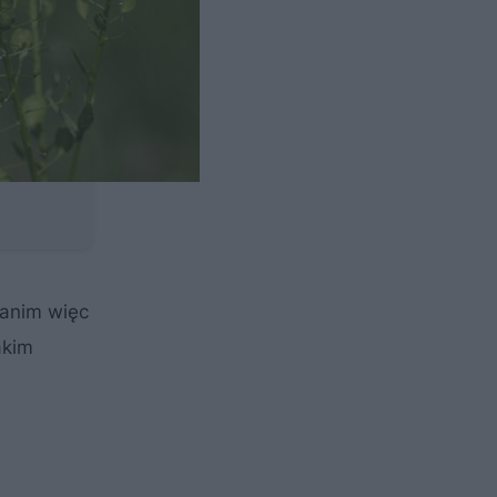
Zanim więc
akim