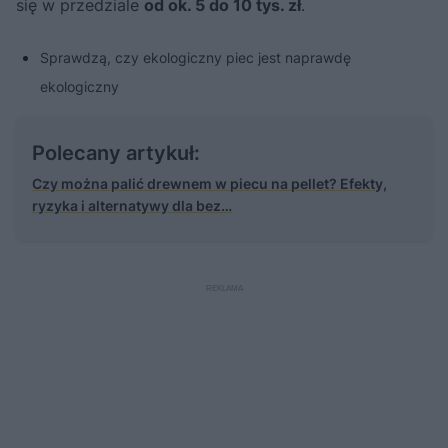
się w przedziale
od ok. 5 do 10 tys. zł
.
Sprawdzą, czy ekologiczny piec jest naprawdę
ekologiczny
Polecany artykuł:
Czy można palić drewnem w piecu na pellet? Efekty,
ryzyka i alternatywy dla bez…