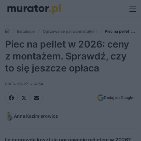
Instalacje
Ogrzewanie paliwami stałymi
Piec na pellet w
2026: ceny z montażem. Sprawdź, czy to się jeszcze opłaca
Piec na pellet w 2026: ceny
z montażem. Sprawdź, czy
to się jeszcze opłaca
2026-03-27
4:34
Dodaj do Google
Anna Kazimierowicz
Ile naprawdę kosztuje ogrzewanie pelletem w 2026?