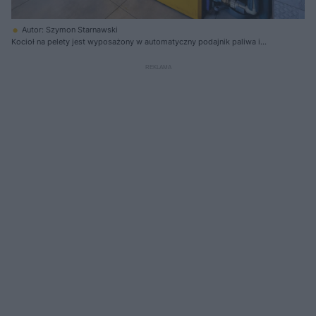
Autor: Szymon Starnawski
Kocioł na pelety jest wyposażony w automatyczny podajnik paliwa i
elektryczną zapalarkę, więc nie wymaga częstej obsługi, ale jednak co
parę dni trzeba uzupełnić paliwo w zasobniku i wybrać popiół