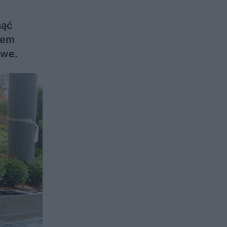
nąć
tem
owe.