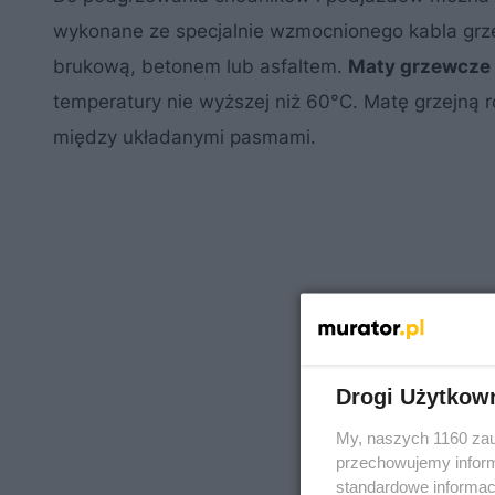
wykonane ze specjalnie wzmocnionego kabla grz
brukową, betonem lub asfaltem.
Maty grzewcze
temperatury nie wyższej niż 60°C. Matę grzejną r
między układanymi pasmami.
Drogi Użytkow
My, naszych 1160 zau
przechowujemy informa
standardowe informac