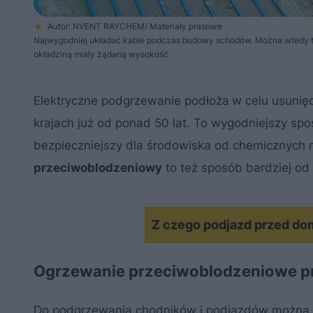
Autor: NVENT RAYCHEM/ Materiały prasowe
Najwygodniej układać kable podczas budowy schodów. Można wtedy t
okładziną miały żądaną wysokość
Elektryczne podgrzewanie podłoża
w celu usunięc
krajach już od ponad 50 lat. To wygodniejszy sp
bezpieczniejszy dla środowiska od chemicznych 
przeciwoblodzeniowy
to też sposób bardziej od
Z czego podjazd przed d
Ogrzewanie przeciwoblodzeniowe pr
Do podgrzewania chodników i podjazdów można s