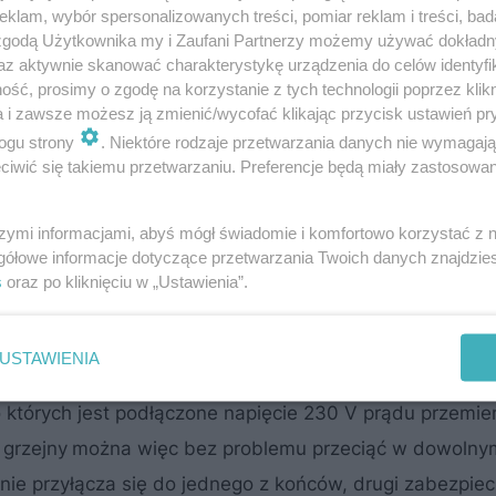
klam, wybór spersonalizowanych treści, pomiar reklam i treści, bad
 zgodą Użytkownika my i Zaufani Partnerzy możemy używać dokład
ne na działanie niskiej temperatury ze wszystkich stro
az aktywnie skanować charakterystykę urządzenia do celów identyfi
ść, prosimy o zgodę na korzystanie z tych technologii poprzez klikn
ści niż maty. Dlatego tu zwykle stosuje się
kable grze
a i zawsze możesz ją zmienić/wycofać klikając przycisk ustawień pr
o używa się kabli grzejnych innych niż w pomieszczenia
ogu strony
. Niektóre rodzaje przetwarzania danych nie wymagaj
arunkach najlepiej można wykorzystać to, że w niskie
iwić się takiemu przetwarzaniu. Preferencje będą miały zastosowanie
io dużo energii, a gdy temperatura się podnosi, zaczyn
szymi informacjami, abyś mógł świadomie i komfortowo korzystać z
ktrycznej. Przewody się nie przegrzewają, dzięki czemu 
gółowe informacje dotyczące przetwarzania Twoich danych znajdzi
ożonych pożarem, na przykład na dachach krytych papą.
s
oraz po kliknięciu w „Ustawienia”.
dzeniową?
USTAWIENIA
 których jest podłączone napięcie 230 V prądu przemie
 grzejny
można więc bez problemu przeciąć w dowolnym
anie przyłącza się do jednego z końców, drugi zabezpiec