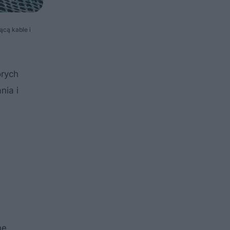
cą kable i
órych
nia i
ne