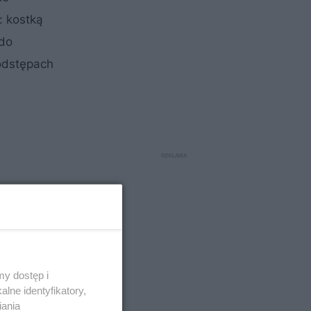
: kostką
 do
 odstępach
y dostęp i
lne identyfikatory,
iania