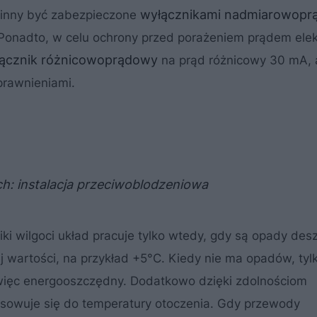
wyłącznikami nadmiarowopr
winny być zabezpieczone
 Ponadto, w celu ochrony przed porażeniem prądem ele
ącznik różnicowoprądowy
na prąd różnicowy 30 mA, 
prawnieniami.
: instalacja przeciwoblodzeniowa
iki wilgoci układ pracuje tylko wtedy, gdy są opady des
j wartości, na przykład +5°C. Kiedy nie ma opadów, tylk
 więc energooszczędny. Dodatkowo dzięki zdolnościom
owuje się do temperatury otoczenia. Gdy przewody