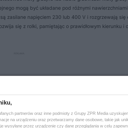
ejnego mogą być układane pod różnymi nawierzchniami
są zasilane napięciem 230 lub 400 V i rozgrzewają się
ozwija się z rolki, pamiętając o prawidłowym kierunku i
niku,
fanych partnerów oraz inne podmioty z Grupy ZPR Media uzyskujem
cje na urządzeniu oraz przetwarzamy dane osobowe, takie jak unika
je wysyłane przez urządzenie czy dane przeglądania w celu zapewn