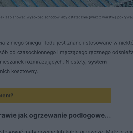
ak zaplanować wysokość schodów, aby ostatecznie (wraz z warstwą pokrywają
ia z niego śniegu i lodu jest znane i stosowane w niekt
osób od czasochłonnego i męczącego ręcznego odśnieża
mieszanek rozmrażających. Niestety,
system
 nich kosztowny.
omem?
awie jak ogrzewanie podłogowe...
tosować maty grzejne lub kable grzewcze. Maty grzej