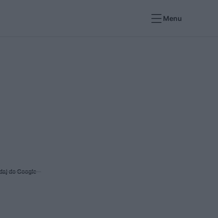
Menu
daj do Google