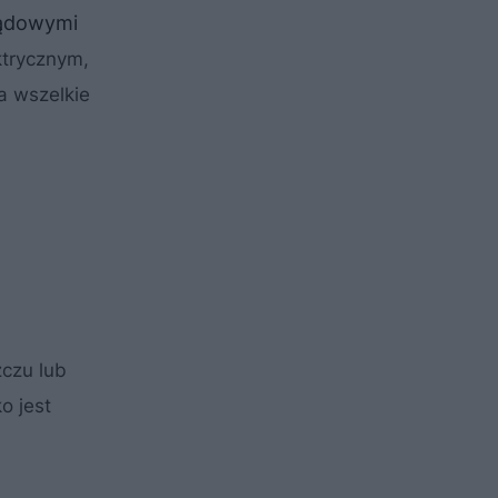
ądowymi
ktrycznym,
a wszelkie
zczu lub
o jest