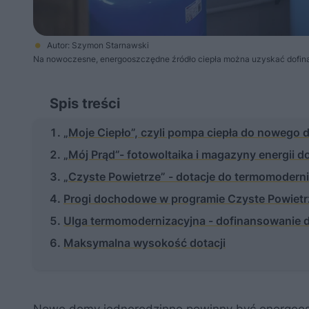
Autor: Szymon Starnawski
Na nowoczesne, energooszczędne źródło ciepła można uzyskać dofi
Spis treści
„Moje Ciepło”, czyli pompa ciepła do nowego
„Mój Prąd”- fotowoltaika i magazyny energii 
„Czyste Powietrze” - dotacje do termomodern
Progi dochodowe w programie Czyste Powietr
Ulga termomodernizacyjna - dofinansowanie 
Maksymalna wysokość dotacji