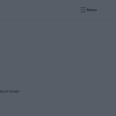
Menu
daj do Google