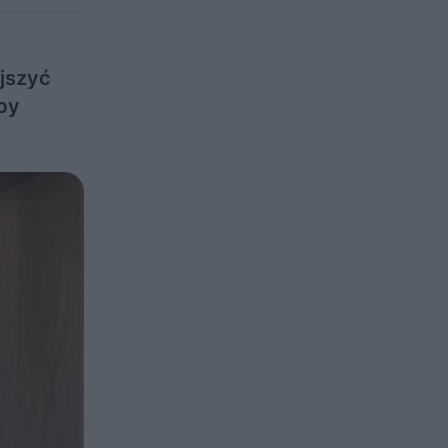
jszyć
by