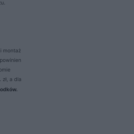
żu.
i montaż
 powinien
iomie
zł, a dla
rodków.