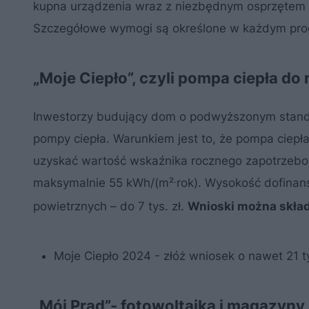
kupna urządzenia wraz z niezbędnym osprzętem 
Szczegółowe wymogi są określone w każdym pro
„Moje Ciepło”, czyli pompa ciepła d
Inwestorzy budujący dom o podwyższonym stand
pompy ciepła. Warunkiem jest to, że pompa cie
uzyskać wartość wskaźnika rocznego zapotrzebow
.
maksymalnie 55 kWh/(m²
rok). Wysokość dofinans
powietrznych – do 7 tys. zł.
Wnioski można skład
Moje Ciepło 2024 - złóż wniosek o nawet 21 t
„Mój Prąd”- fotowoltaika i magazyny