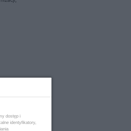
izacji,
y dostęp i
lne identyfikatory,
kszenia
iania