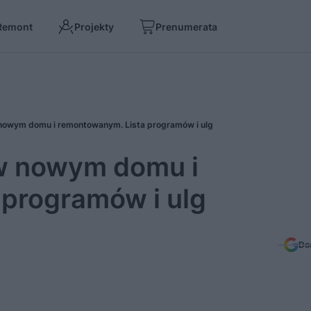
Remont
Projekty
Prenumerata
w nowym domu i remontowanym. Lista programów i ulg
i w nowym domu i
programów i ulg
Do