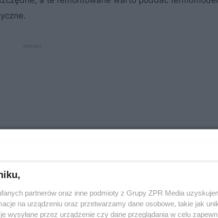
zczędne, a te remontowane warto poddać termomodern
tyczne.
niku,
fanych partnerów oraz inne podmioty z Grupy ZPR Media uzyskujem
ach jest jedną z dróg realizacji polityki klimatyczno-
cje na urządzeniu oraz przetwarzamy dane osobowe, takie jak unika
ietrza przez redukcję emisji gazów cieplarnianych, zwię
je wysyłane przez urządzenie czy dane przeglądania w celu zapewn