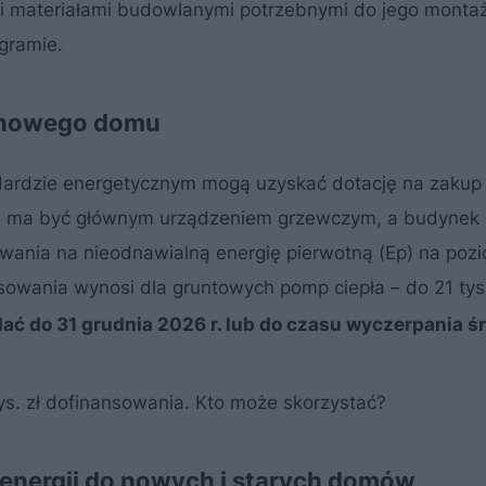
i materiałami budowlanymi potrzebnymi do jego monta
gramie.
o nowego domu
ardzie energetycznym mogą uzyskać dotację na zakup 
pła ma być głównym urządzeniem grzewczym, a budynek
ania na nieodnawialną energię pierwotną (Ep) na poz
owania wynosi dla gruntowych pomp ciepła – do 21 tys. 
ać do 31 grudnia 2026 r. lub do czasu wyczerpania ś
ys. zł dofinansowania. Kto może skorzystać?
 energii do nowych i starych domów