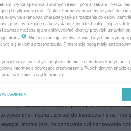
klam, wybór spersonalizowanych treści, pomiar reklam i treści, bad
szego wykorzystania odnawialnych źródeł energii. Dlat
 zgodą Użytkownika my i Zaufani Partnerzy możemy używać dokład
chęcające
do wymiany przestarzałych kotłów na paliwa
az aktywnie skanować charakterystykę urządzenia do celów identyfi
ść, prosimy o zgodę na korzystanie z tych technologii poprzez klikn
mpy ciepła, kotły na pelety, albo podłączenie do si
a i zawsze możesz ją zmienić/wycofać klikając przycisk ustawień pr
nych, wentylacji mechanicznej z odzyskiem ciepła itp
ogu strony
. Niektóre rodzaje przetwarzania danych nie wymagaj
iwić się takiemu przetwarzaniu. Preferencje będą miały zastosowanie
ogą uzyskać osoby budujące nowy dom oraz te poddając
szymi informacjami, abyś mógł świadomie i komfortowo korzystać z
wadzone przez Narodowy Fundusz Ochrony Środowiska 
gółowe informacje dotyczące przetwarzania Twoich danych znajdzi
s
oraz po kliknięciu w „Ustawienia”.
iwych miejscowo oddziałach wojewódzkich) oraz ulga 
USTAWIENIA
izacji
, to
warunkiem numer jeden jest usunięcie sta
st to wykonane, można uzyskać dofinansowanie na inne 
nergię. Istotne jest, że generalnie dofinansowanie do