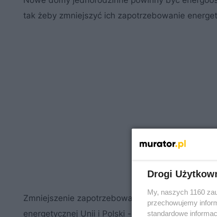
Nowe domy jednorodzinne powinny być energoos
tak żeby zmniejszyć ich zapotrzebowanie energe
Drogi Użytkow
My, naszych 1160 zau
Zmniejszenie zapotrzebowania na energię w budynk
przechowujemy informa
energetycznej Unii i Polski - poprawy jakości pow
standardowe informac