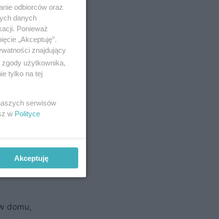
anie odbiorców oraz
nych danych
kacji. Ponieważ
ięcie „Akceptuję”.
ywatności znajdujący
ą zgody użytkownika,
 tylko na tej
ysmogowe
 od razu
 naszych serwisów
e
esz w
Polityce
orzy drewna
ją drewno
Akceptuję
 w domu,