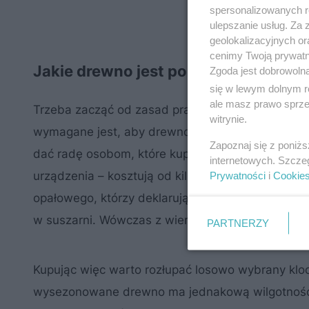
spersonalizowanych re
ulepszanie usług. Za
geolokalizacyjnych or
cenimy Twoją prywatno
Jakie drewno jest polecane do komi
Zgoda jest dobrowoln
się w lewym dolnym r
ale masz prawo sprzec
Trzeba zacząć od zasad prawnych i zaleceń pro
witrynie.
wymagane jest, aby drewno miało wilgotność po
Zapoznaj się z poniż
dać radę osobom, które kupują drewno na opał, ab
internetowych. Szcze
urządzenia – kosztują od kilkudziesięciu do stuk
Prywatności
i
Cookie
opałowego, którzy deklarują, że ich towar ma wł
w suszarni. Wówczas z wierzchu uzyskuje ono tę 
PARTNERZY
Kupując więc warto rozłupać losowo wybrany kloc
wysezonowane drewno ma jednakową wilgotność w 