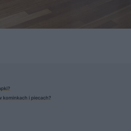
apki?
 w kominkach i piecach?