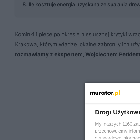
Ile kosztuje energia uzyskana ze spalania dr
Kominki i piece po okresie niesłusznej krytyki wr
Krakowa, którym władze lokalne zabroniły ich uż
rozmawiamy z ekspertem, Wojciechem Perkiem 
Drogi Użytkow
My, naszych 1160 zau
przechowujemy informa
standardowe informac