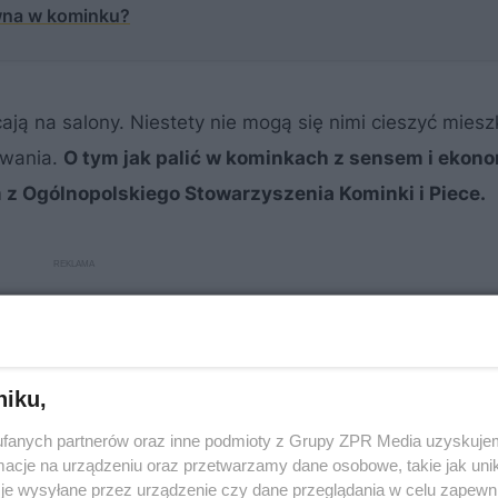
ewna w kominku?
acają na salony. Niestety nie mogą się nimi cieszyć mies
ywania.
O tym jak palić w kominkach z sensem i ekon
z Ogólnopolskiego Stowarzyszenia Kominki i Piece.
niku,
fanych partnerów oraz inne podmioty z Grupy ZPR Media uzyskujem
cje na urządzeniu oraz przetwarzamy dane osobowe, takie jak unika
je wysyłane przez urządzenie czy dane przeglądania w celu zapewn