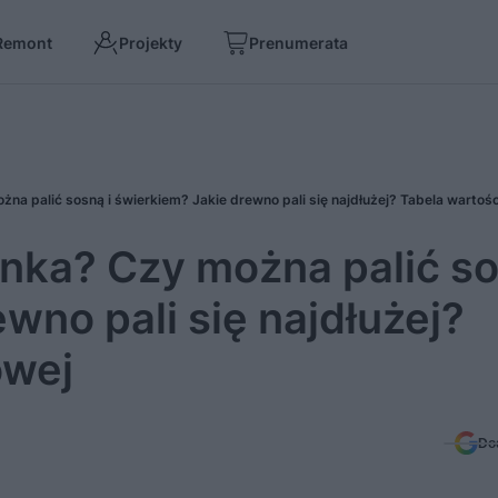
Remont
Projekty
Prenumerata
na palić sosną i świerkiem? Jakie drewno pali się najdłużej? Tabela wartośc
nka? Czy można palić s
wno pali się najdłużej?
owej
Do