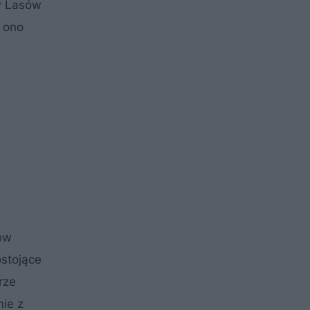
w Lasów
i ono
tów
ostojące
rze
ie z