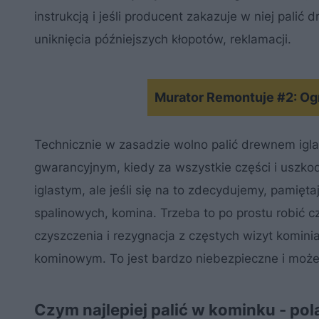
instrukcją i jeśli producent zakazuje w niej palić
uniknięcia późniejszych kłopotów, reklamacji.
Murator Remontuje #2: Og
Technicznie w zasadzie wolno palić drewnem iglas
gwarancyjnym, kiedy za wszystkie części i uszk
iglastym, ale jeśli się na to zdecydujemy, pami
spalinowych, komina. Trzeba to po prostu robić cz
czyszczenia i rezygnacja z częstych wizyt komi
kominowym. To jest bardzo niebezpieczne i moż
Czym najlepiej palić w kominku - pol