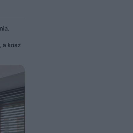
nia.
 a kosz