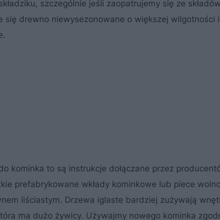
adziku, szczególnie jeśli zaopatrujemy się ze składó
e się drewno niewysezonowane o większej wilgotności 
e.
do kominka to są instrukcje dołączane przez producen
stkie prefabrykowane wkłady kominkowe lub piece woln
wnem liściastym. Drzewa iglaste bardziej zużywają wnęt
 która ma dużo żywicy. Używajmy nowego kominka zgodn