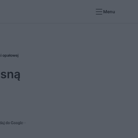
Menu
i opałowej
osną
daj do Google