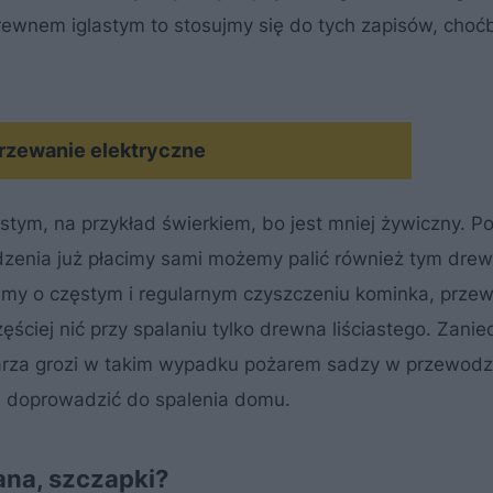
 drewnem iglastym to stosujmy się do tych zapisów, choćb
MATERIAŁ SPONSOROWANY
rzewanie elektryczne
tym, na przykład świerkiem, bo jest mniej żywiczny. Po
odzenia już płacimy sami możemy palić również tym dr
ętajmy o częstym i regularnym czyszczeniu kominka, prz
ęściej nić przy spalaniu tylko drewna liściastego. Zani
niarza grozi w takim wypadku pożarem sadzy w przewodz
e doprowadzić do spalenia domu.
ana, szczapki?