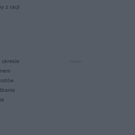
y z racji
 okresie
ewnem
ewodów
edbanie
ie