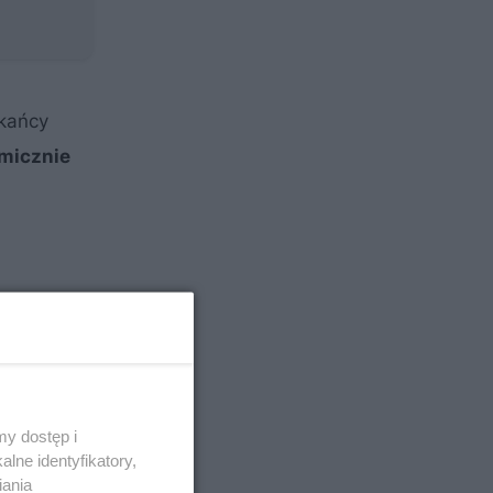
zkańcy
omicznie
y dostęp i
lne identyfikatory,
iania