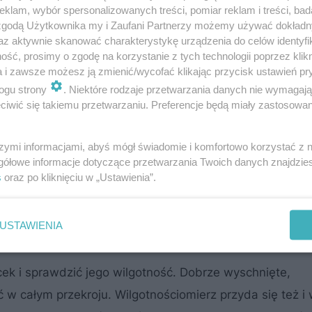
klam, wybór spersonalizowanych treści, pomiar reklam i treści, bad
 zgodą Użytkownika my i Zaufani Partnerzy możemy używać dokład
az aktywnie skanować charakterystykę urządzenia do celów identyfi
ść, prosimy o zgodę na korzystanie z tych technologii poprzez klikn
nków?
a i zawsze możesz ją zmienić/wycofać klikając przycisk ustawień pr
ogu strony
. Niektóre rodzaje przetwarzania danych nie wymagaj
iwić się takiemu przetwarzaniu. Preferencje będą miały zastosowanie
ducentów. W miejscach gdzie obowiązują przepisy ant
niżej 20%. To podstawowy wymóg. W tym miejscu mogę
szymi informacjami, abyś mógł świadomie i komfortowo korzystać z
y zaopatrzyły się w wilgotnościomierz. To nie są drogi
gółowe informacje dotyczące przetwarzania Twoich danych znajdzi
ilkudziesieciu złotych. Zdarza się bowiem, że dystrybut
s
oraz po kliknięciu w „Ustawienia”.
aściwą wilgotność w celu szybszej sprzedaży podsusza
wymaganą wartość, ale w środku jest wilgotne.
USTAWIENIA
ek i sprawdzić jego wilgotność. Dobrze wyschnięte,
całym przekroju. Wilgotnościomierz przyda się też i