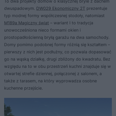
To dwa projekty domów o klasycznej bryle z dachem
dwuspadowym.
DW029 Ekonomiczny 2T
prezentuje
typ modnej formy współczesnej stodoły, natomiast
M189a Magiczny świat
– wariant I to tradycja
unowocześniona nieco formami okien i
prostopadłościenną bryłą garażu na dwa samochody.
Domy pomimo podobnej formy różnią się kształtem –
pierwszy z nich jest podłużny, co pozwala dopasować
go na wąską działkę, drugi zbliżony do kwadratu. Bez
względu na to w obu przestrzeń kuchni znajduje się w
otwartej strefie dziennej, połączonej z salonem, a
także z tarasem, na który wyprowadza osobne
kuchenne przejście.