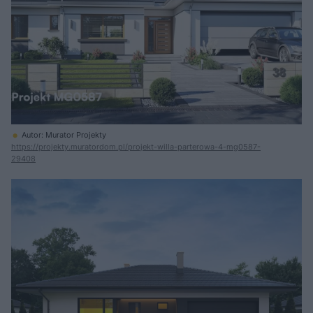
Autor: Murator Projekty
https://projekty.muratordom.pl/projekt-willa-parterowa-4-mg0587-
29408