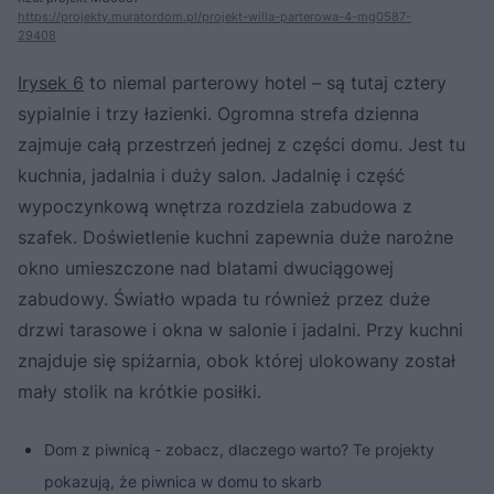
https://projekty.muratordom.pl/projekt-willa-parterowa-4-mg0587-
29408
Irysek 6
to niemal parterowy hotel – są tutaj cztery
sypialnie i trzy łazienki. Ogromna strefa dzienna
zajmuje całą przestrzeń jednej z części domu. Jest tu
kuchnia, jadalnia i duży salon. Jadalnię i część
wypoczynkową wnętrza rozdziela zabudowa z
szafek. Doświetlenie kuchni zapewnia duże narożne
okno umieszczone nad blatami dwuciągowej
zabudowy. Światło wpada tu również przez duże
drzwi tarasowe i okna w salonie i jadalni. Przy kuchni
znajduje się spiżarnia, obok której ulokowany został
mały stolik na krótkie posiłki.
Dom z piwnicą - zobacz, dlaczego warto? Te projekty
pokazują, że piwnica w domu to skarb