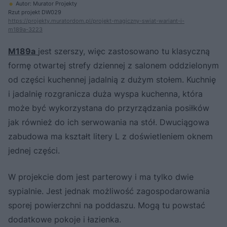
Autor: Murator Projekty
Rzut projekt DW029
https://projekty.muratordom.pl/projekt-magiczny-swiat-wariant-i-
m189a-3223
M189a
jest szerszy, więc zastosowano tu klasyczną
formę otwartej strefy dziennej z salonem oddzielonym
od części kuchennej jadalnią z dużym stołem. Kuchnię
i jadalnię rozgranicza duża wyspa kuchenna, która
może być wykorzystana do przyrządzania posiłków
jak również do ich serwowania na stół. Dwuciągowa
zabudowa ma kształt litery L z doświetleniem oknem
jednej części.
W projekcie dom jest parterowy i ma tylko dwie
sypialnie. Jest jednak możliwość zagospodarowania
sporej powierzchni na poddaszu. Mogą tu powstać
dodatkowe pokoje i łazienka.