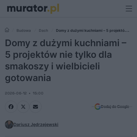
Budowa
Dach
Domy z dużymi kuchniami – 5 projektów nie
tylko dla smakoszy i wielbicieli gotowania
Domy z dużymi kuchniami –
5 projektów nie tylko dla
smakoszy i wielbicieli
gotowania
2026-06-12
15:00
Dodaj do Google
Dariusz Jędrzejewski