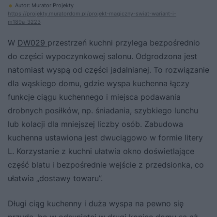
Autor: Murator Projekty
https://projekty.muratordom.pl/projekt-magiczny-swiat-wariant-i-
m189a-3223
W
DW029
przestrzeń kuchni przylega bezpośrednio
do części wypoczynkowej salonu. Odgrodzona jest
natomiast wyspą od części jadalnianej. To rozwiązanie
dla wąskiego domu, gdzie wyspa kuchenna łączy
funkcje ciągu kuchennego i miejsca podawania
drobnych posiłków, np. śniadania, szybkiego lunchu
lub kolacji dla mniejszej liczby osób. Zabudowa
kuchenna ustawiona jest dwuciągowo w formie litery
L. Korzystanie z kuchni ułatwia okno doświetlające
część blatu i bezpośrednie wejście z przedsionka, co
ułatwia „dostawy towaru”.
Długi ciąg kuchenny i duża wyspa na pewno się
przyda, bo w odsuniętej w drugi koniec domu są aż