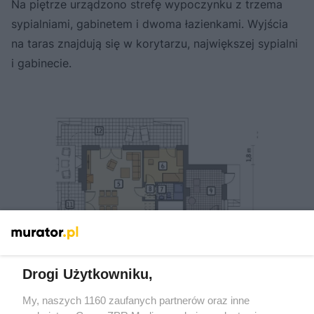
Na piętrze urządzono strefę wypoczynku z trzema
sypialniami, gabinetem i dwoma łazienkami. Wyjścia
na taras znajdują się w korytarzu, największej sypialni
i gabinecie.
Drogi Użytkowniku,
My, naszych 1160 zaufanych partnerów oraz inne