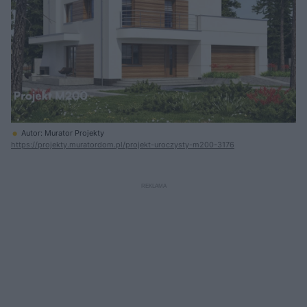
Autor: Murator Projekty
https://projekty.muratordom.pl/projekt-uroczysty-m200-3176