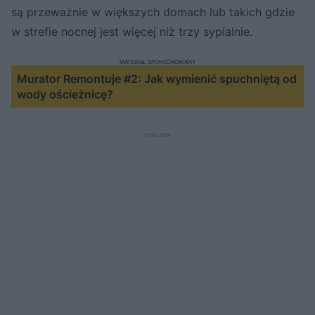
są przeważnie w większych domach lub takich gdzie
w strefie nocnej jest więcej niż trzy sypialnie.
MATERIAŁ SPONSOROWANY
Murator Remontuje #2: Jak wymienić spuchniętą od
wody ościeżnicę?