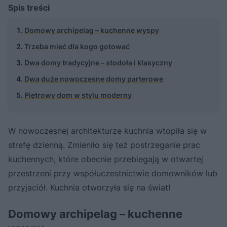
Spis treści
Domowy archipelag – kuchenne wyspy
Trzeba mieć dla kogo gotować
Dwa domy tradycyjne – stodoła i klasyczny
Dwa duże nowoczesne domy parterowe
Piętrowy dom w stylu moderny
W nowoczesnej architekturze kuchnia wtopiła się w
strefę dzienną. Zmieniło się też postrzeganie prac
kuchennych, które obecnie przebiegają w otwartej
przestrzeni przy współuczestnictwie domowników lub
przyjaciół. Kuchnia otworzyła się na świat!
Domowy archipelag – kuchenne