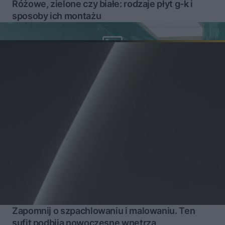
Różowe, zielone czy białe: rodzaje płyt g-k i
sposoby ich montażu
Zapomnij o szpachlowaniu i malowaniu. Ten
sufit podbija nowoczesne wnętrza