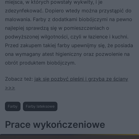
miejsca, w których powstały wykwity, i je
zdezynfekować. Dopiero wtedy można przystąpić do
malowania. Farby z dodatkami biobójczymi na pewno
najlepiej sprawdzą się w pomieszczeniach o
podwyższonej wilgotności, czyli w łazience i kuchni.
Przed zakupem takiej farby upewnijmy się, że posiada
ona wymagany atest higieniczny oraz pozwolenie na
obrót produktem biobójczym.
Zobacz też:
jak się pozbyć pleśni i grzyba ze ściany
>>>
Farby
Farby lateksowe
Prace wykończeniowe