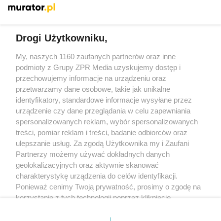
Więcej
Drogi Użytkowniku,
My, naszych 1160 zaufanych partnerów oraz inne
Żaden utwór zamieszczony w serwisie nie może być powielany i
rozpowszechniany lub dalej rozpowszechniany w jakikolwiek sposób
podmioty z Grupy ZPR Media uzyskujemy dostęp i
(w tym także elektroniczny lub mechaniczny) na jakimkolwiek polu
przechowujemy informacje na urządzeniu oraz
eksploatacji w jakiejkolwiek formie, włącznie z umieszczaniem w
przetwarzamy dane osobowe, takie jak unikalne
Internecie bez pisemnej zgody właściciela praw. Jakiekolwiek użycie
lub wykorzystanie utworów w całości lub w części z naruszeniem
identyfikatory, standardowe informacje wysyłane przez
prawa, tzn. bez właściwej zgody, jest zabronione pod groźbą kary i
urządzenie czy dane przeglądania w celu zapewniania
może być ścigane prawnie.
spersonalizowanych reklam, wybór spersonalizowanych
treści, pomiar reklam i treści, badanie odbiorców oraz
ulepszanie usług. Za zgodą Użytkownika my i Zaufani
Partnerzy możemy używać dokładnych danych
geolokalizacyjnych oraz aktywnie skanować
charakterystykę urządzenia do celów identyfikacji.
O nas
Ponieważ cenimy Twoją prywatność, prosimy o zgodę na
korzystanie z tych technologii poprzez kliknięcie
Informacje prawne
„Akceptuję”. Zgoda jest dobrowolna i zawsze możesz ją
zmienić/wycofać klikając przycisk ustawień prywatności
Nasze serwisy