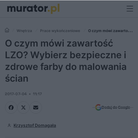
Wnętrza
Prace wykończeniowe
O czym mówi zawartość
LZO? Wybierz bezpieczne i zdrowe farby do malowania ścian
O czym mówi zawartość
LZO? Wybierz bezpieczne i
zdrowe farby do malowania
ścian
2017-07-04
11:17
Dodaj do Google
Krzysztof Domagała