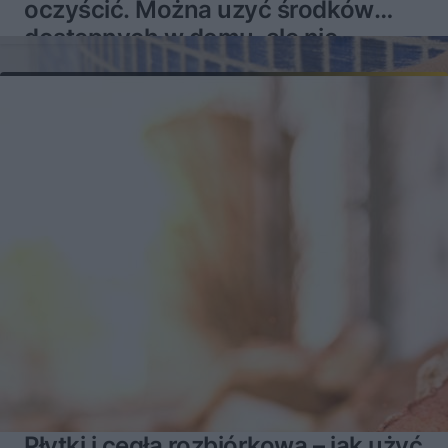
oczyścić. Można uzyć środków
dostępnych w domu, ale nie
zawsze
Płytki i cegła rozbiórkowa – jak użyć