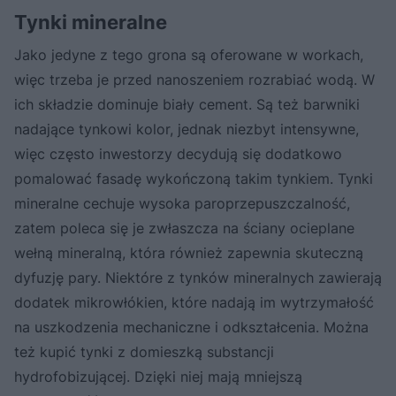
zagłę- bieniach będzie się też zbierał brud
Tynki mineralne
Jako jedyne z tego grona są oferowane w workach,
więc trzeba je przed nanoszeniem rozrabiać wodą. W
ich składzie dominuje biały cement. Są też barwniki
nadające tynkowi kolor, jednak niezbyt intensywne,
więc często inwestorzy decydują się dodatkowo
pomalować fasadę wykończoną takim tynkiem. Tynki
mineralne cechuje wysoka paroprzepuszczalność,
zatem poleca się je zwłaszcza na ściany ocieplane
wełną mineralną, która również zapewnia skuteczną
dyfuzję pary. Niektóre z tynków mineralnych zawierają
dodatek mikrowłókien, które nadają im wytrzymałość
na uszkodzenia mechaniczne i odkształcenia. Można
też kupić tynki z domieszką substancji
hydrofobizującej. Dzięki niej mają mniejszą