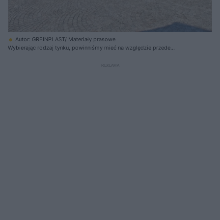
Autor: GREINPLAST/ Materiały prasowe
Wybierając rodzaj tynku, powinniśmy mieć na względzie przede
wszystkim miejsce usytuowania domu. Nie wszystkie tynki bowiem
dobrze radzą sobie z zanieczyszczonym powietrzem lub wilgocią
panującą w otoczeniu