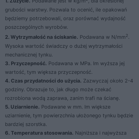
1. Zużycie.
Podawane jest w kg/m
, dla określonej
grubości warstwy. Pozwala to ocenić, ile opakowań
będziemy potrzebowali, oraz porównać wydajność
poszczególnych wyrobów.
2
2. Wytrzymałość na ściskanie.
Podawana w N/mm
.
Wysoka wartość świadczy o dużej wytrzymałości
mechanicznej tynku.
3. Przyczepność.
Podawana w MPa. Im wyższa jej
wartość, tym większa przyczepność.
4. Czas przydatności do użycia.
Zazwyczaj około 2-4
godziny. Obrazuje to, jak długo może czekać
rozrobiona wodą zaprawa, zanim trafi na ścianę.
5. Uziarnienie.
Podawane w mm. Im większe
uziarnienie, tym powierzchnia ułożonego tynku będzie
bardziej szorstka.
6. Temperatura stosowania.
Najniższa i najwyższa