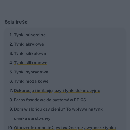
Spis treści
Tynki mineralne
Tynki akrylowe
Tynki silikatowe
Tynki silikonowe
Tynki hybrydowe
Tynki mozaikowe
Dekoracje i imitacje, czyli tynki dekoracyjne
Farby fasadowe do systemów ETICS
Dom w słońcu czy cieniu? To wpływa na tynk
cienkowarstwowy
Otoczenie domu też jest ważne przy wyborze tynku