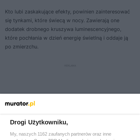
Kto lubi zaskakujące efekty, powinien zainteresować
się tynkami, które świecą w nocy. Zawierają one
dodatek drobnego kruszywa luminescencyjnego,
które pochłania w dzień energię świetlną i oddaje ją
po zmierzchu.
Drogi Użytkowniku,
My, naszych 1162 zaufanych partnerów oraz inne