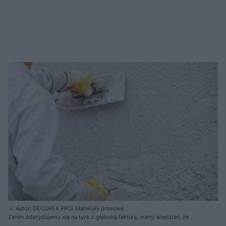
Autor: DECOREX PRO/ Materiały prasowe
Zanim zdecydujemy się na tynk z głęboką fakturą, warto wiedzieć, że
podczas jego malowania zu- żyjemy od 15% do 40% więcej farby. W