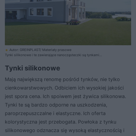
Autor: GREINPLAST/ Materiały prasowe
Tynki silikonowe i te zawierające nanocząsteczki są tynkami
samoczyszczącymi. Deszcze zmyją brud gromadzący się na ich
powierzchni
Tynki silikonowe
Mają największą renomę pośród tynków, nie tylko
cienkowarstwowych. Odbiciem ich wysokiej jakości
jest spora cena. Ich spoiwem jest żywica silikonowa.
Tynki te są bardzo odporne na uszkodzenia,
paroprzepuszczalne i elastyczne. Ich oferta
kolorystyczna jest przebogata. Powłoka z tynku
silikonowego odznacza się wysoką elastycznością i