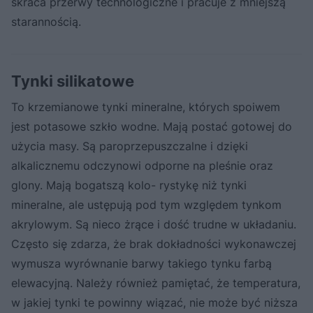
skraca przerwy technologiczne i pracuje z mniejszą
starannością.
Tynki silikatowe
To krzemianowe tynki mineralne, których spoiwem
jest potasowe szkło wodne. Mają postać gotowej do
użycia masy. Są paroprzepuszczalne i dzięki
alkalicznemu odczynowi odporne na pleśnie oraz
glony. Mają bogatszą kolo- rystykę niż tynki
mineralne, ale ustępują pod tym względem tynkom
akrylowym. Są nieco żrące i dość trudne w układaniu.
Często się zdarza, że brak dokładności wykonawczej
wymusza wyrównanie barwy takiego tynku farbą
elewacyjną. Należy również pamiętać, że temperatura,
w jakiej tynki te powinny wiązać, nie może być niższa