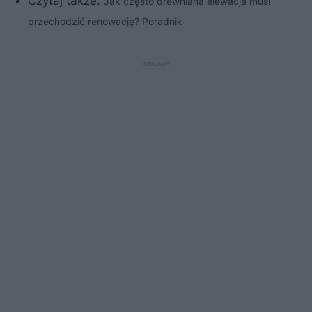
Czytaj także:
Jak często drewniana elewacja musi
przechodzić renowację? Poradnik