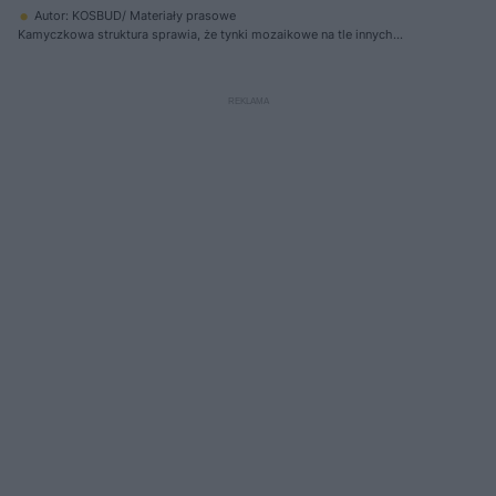
Autor: KOSBUD/ Materiały prasowe
Kamyczkowa struktura sprawia, że tynki mozaikowe na tle innych
cienkowarstwowych są wyjątkowo odporne na wilgoć, uszkodzenia i
częste czyszczenie