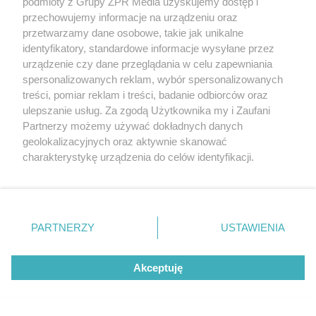
podmioty z Grupy ZPR Media uzyskujemy dostęp i
przechowujemy informacje na urządzeniu oraz
przetwarzamy dane osobowe, takie jak unikalne
identyfikatory, standardowe informacje wysyłane przez
urządzenie czy dane przeglądania w celu zapewniania
spersonalizowanych reklam, wybór spersonalizowanych
treści, pomiar reklam i treści, badanie odbiorców oraz
ulepszanie usług. Za zgodą Użytkownika my i Zaufani
Partnerzy możemy używać dokładnych danych
geolokalizacyjnych oraz aktywnie skanować
charakterystykę urządzenia do celów identyfikacji.
Ponieważ cenimy Twoją prywatność, prosimy o zgodę na
korzystanie z tych technologii poprzez kliknięcie
„Akceptuję”. Zgoda jest dobrowolna i zawsze możesz ją
zmienić/wycofać klikając przycisk ustawień prywatności
PARTNERZY
USTAWIENIA
znajdujący się w lewym dolnym rogu strony
. Niektóre
rodzaje przetwarzania danych nie wymagają zgody
Akceptuję
użytkownika, ale masz prawo sprzeciwić się takiemu
Tynk to nie wszystko. Dokupić można elastyczne
przetwarzaniu. Preferencje będą miały zastosowanie tylko
na tej witrynie.
maty lub płytki naklejane na jego płaszczyznę. Jedne