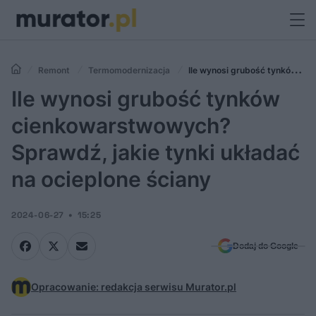
Remont
Termomodernizacja
Ile wynosi grubość tynków
cienkowarstwowych? Sprawdź, jakie tynki układać na ocieplone ściany
Ile wynosi grubość tynków
cienkowarstwowych?
Sprawdź, jakie tynki układać
na ocieplone ściany
2024-06-27
15:25
Dodaj do Google
Opracowanie: redakcja serwisu Murator.pl