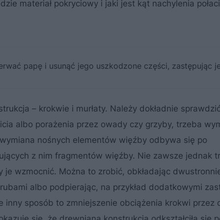
zie materiał pokryciowy i jaki jest kąt nachylenia połac
zerwać papę i usunąć jego uszkodzone części, zastępując j
strukcja – krokwie i murłaty. Należy dokładnie sprawdzi
gnicia albo porażenia przez owady czy grzyby, trzeba wy
e wymiana nośnych elementów więźby odbywa się po
dujących z nim fragmentów więźby. Nie zawsze jednak t
 je wzmocnić. Można to zrobić, obkładając dwustronni
śrubami albo podpierając, na przykład dodatkowymi zast
 inny sposób to zmniejszenie obciążenia krokwi przez
okazuje się, że drewniana konstrukcja odkształciła się 