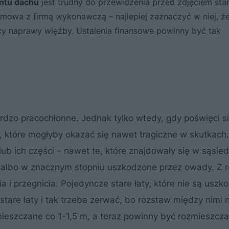
ntu dachu
jest trudny do przewidzenia przed zdjęciem sta
 umowa z firmą wykonawczą – najlepiej zaznaczyć w niej, ż
cy naprawy więźby. Ustalenia finansowe powinny być tak
rdzo pracochłonne. Jednak tylko wtedy, gdy poświęci s
y, które mogłyby okazać się nawet tragiczne w skutkach
ub ich części – nawet te, które znajdowały się w sąsie
 albo w znacznym stopniu uszkodzone przez owady. Z re
 i przegnicia. Pojedyncze stare łaty, które nie są uszk
are łaty i tak trzeba zerwać, bo rozstaw między nimi 
mieszczane co 1-1,5 m, a teraz powinny być rozmieszcz