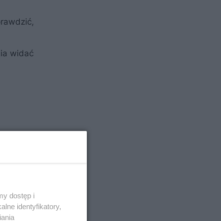
prawdzić,
ia widać
y dostęp i
lne identyfikatory,
iania