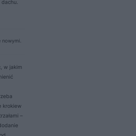
i dachu.
e nowymi.
ć, w jakim
mienić
rzeba
e krokiew
rzałami –
 dodanie
pod