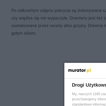
Po całkowitym zdjęciu pokrycia są dokonywane s
czy więźba się nie wypaczyła. Oceniany jest też s
zaatakowane przez owady albo grzyby. Drewna 
gołym okiem.
Drogi Użytkow
My, naszych 1160 zau
przechowujemy informa
standardowe informac