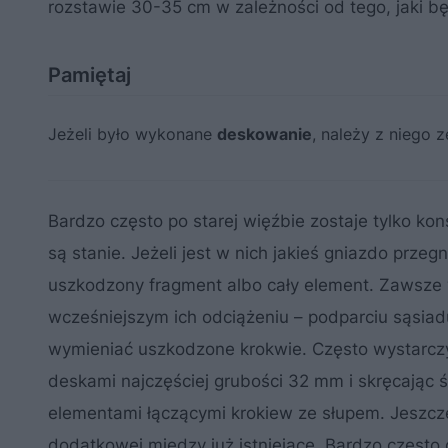
rozstawie 30-35 cm w zależności od tego, jaki będ
Pamiętaj
Jeżeli było wykonane
deskowanie
, należy z niego 
Bardzo często po starej więźbie zostaje tylko kon
są stanie. Jeżeli jest w nich jakieś gniazdo prze
uszkodzony fragment albo cały element. Zawsz
wcześniejszym ich odciążeniu – podparciu sąsia
wymieniać uszkodzone krokwie. Często wystarczy
deskami najczęściej grubości 32 mm i skręcając 
elementami łączącymi krokiew ze słupem. Jeszcze
dodatkowej między już istniejące. Bardzo często 