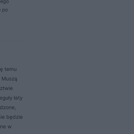
rego
e po
ię temu
. Muszą
dztwie
guły łaty
odzone,
nie będzie
ane w