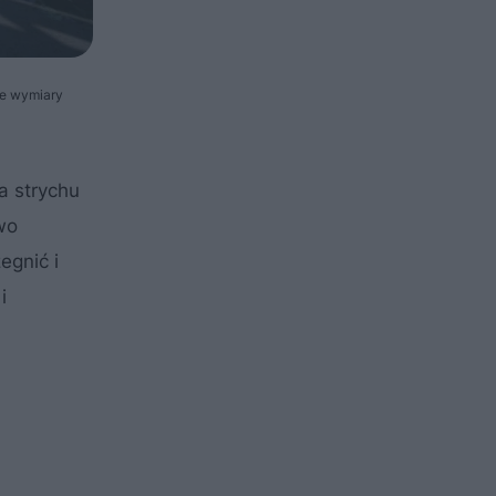
ne wymiary
a strychu
wo
egnić i
i