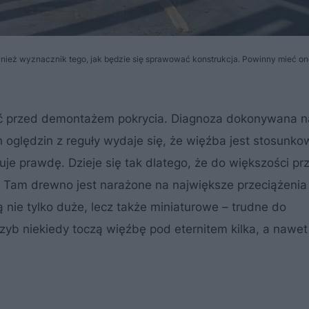
ównież wyznacznik tego, jak będzie się sprawować konstrukcja. Powinny mieć o
ić przed demontażem pokrycia. Diagnoza dokonywana n
 oględzin z reguły wydaje się, że więźba jest stosunko
uje prawdę. Dzieje się tak dlatego, że do większości prz
. Tam drewno jest narażone na największe przeciążenia 
 nie tylko duże, lecz także miniaturowe – trudne do
rzyb niekiedy toczą więźbę pod eternitem kilka, a nawet