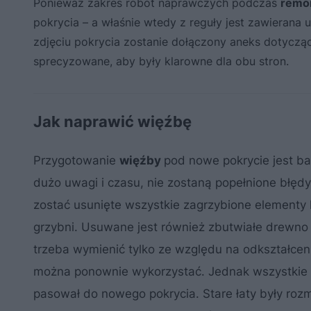
Ponieważ zakres robót naprawczych podczas
remo
pokrycia – a właśnie wtedy z reguły jest zawierana
zdjęciu pokrycia zostanie dołączony aneks dotyczą
sprecyzowane, aby były klarowne dla obu stron.
Jak naprawić więźbę
Przygotowanie
więźby
pod nowe pokrycie jest ba
dużo uwagi i czasu, nie zostaną popełnione błęd
zostać usunięte wszystkie zagrzybione elementy l
grzybni. Usuwane jest również zbutwiałe drewno
trzeba wymienić tylko ze względu na odkształcenia
można ponownie wykorzystać. Jednak wszystkie st
pasował do nowego pokrycia. Stare łaty były roz