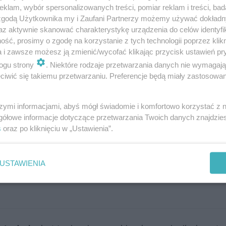
klam, wybór spersonalizowanych treści, pomiar reklam i treści, bad
 zgodą Użytkownika my i Zaufani Partnerzy możemy używać dokład
az aktywnie skanować charakterystykę urządzenia do celów identyfi
kie. Ale uwaga – sama zmiana koloru drewna nie świadc
ść, prosimy o zgodę na korzystanie z tych technologii poprzez klikn
iedy znak, że jest ono dotknięte sinizną. Wtedy jednak j
a i zawsze możesz ją zmienić/wycofać klikając przycisk ustawień pr
ogu strony
. Niektóre rodzaje przetwarzania danych nie wymagaj
nicznych więźby.
iwić się takiemu przetwarzaniu. Preferencje będą miały zastosowanie
awione siecią kanalików, która osłabia wytrzymałość.
 ślady mączki drzewnej. Takie drewno jest znacznie ba
szymi informacjami, abyś mógł świadomie i komfortowo korzystać z
ybko się rozprzestrzenia siecią kanalików.
gółowe informacje dotyczące przetwarzania Twoich danych znajdzi
s
oraz po kliknięciu w „Ustawienia”.
docznymi sznurami grzybni lub owocnikami grzybów. Inn
ny lub głuchy dźwięk przy uderzaniu młotkiem w drewni
USTAWIENIA