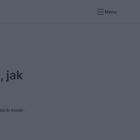
Menu
 jak
daj do Google