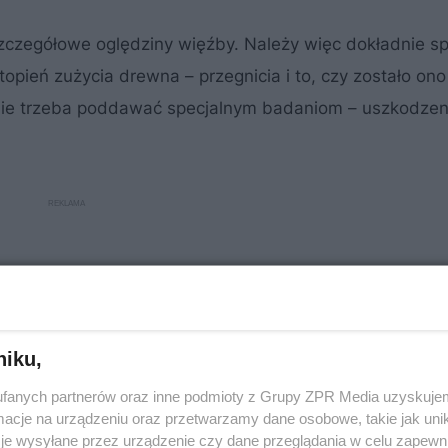
zczegółowe oględziny więźby. Należy więc dokładnie s
topień zużycia drewna – przegnicia i to, czy zostało ono
nie trzeba poddawać specjalnym badaniom – uszkodzen
niku,
fanych partnerów oraz inne podmioty z Grupy ZPR Media uzyskujem
cje na urządzeniu oraz przetwarzamy dane osobowe, takie jak unika
je wysyłane przez urządzenie czy dane przeglądania w celu zapewn